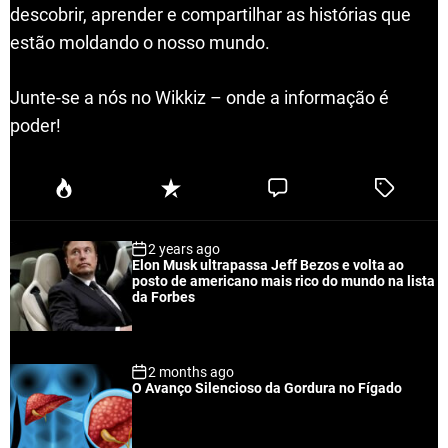
descobrir, aprender e compartilhar as histórias que
estão moldando o nosso mundo.
Junte-se a nós no Wikkiz – onde a informação é
poder!
P
R
C
T
o
e
o
a
p
c
m
g
2 years ago
u
e
m
g
Elon Musk ultrapassa Jeff Bezos e volta ao
l
n
e
e
posto de americano mais rico do mundo na lista
a
t
n
d
da Forbes
r
t
2 months ago
O Avanço Silencioso da Gordura no Fígado