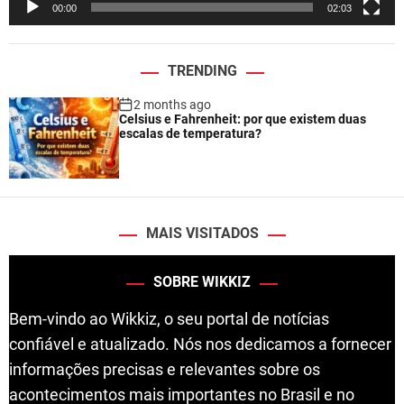
00:00
02:03
r
TRENDING
2 months ago
Celsius e Fahrenheit: por que existem duas
escalas de temperatura?
MAIS VISITADOS
SOBRE WIKKIZ
Bem-vindo ao Wikkiz, o seu portal de notícias
confiável e atualizado. Nós nos dedicamos a fornecer
informações precisas e relevantes sobre os
acontecimentos mais importantes no Brasil e no