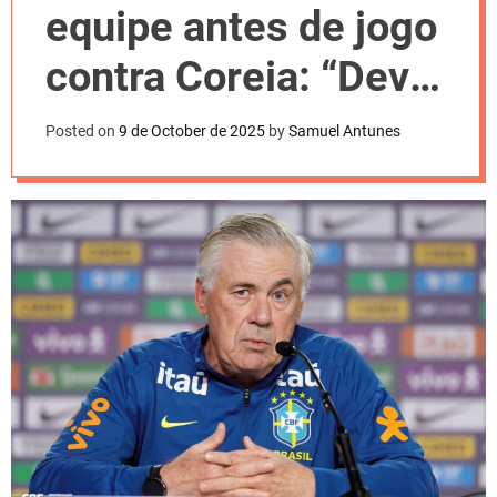
l
equipe antes de jogo
o
r
m
contra Coreia: “Deve
o
d
melhorar”
e
Posted on
9 de October de 2025
by
Samuel Antunes