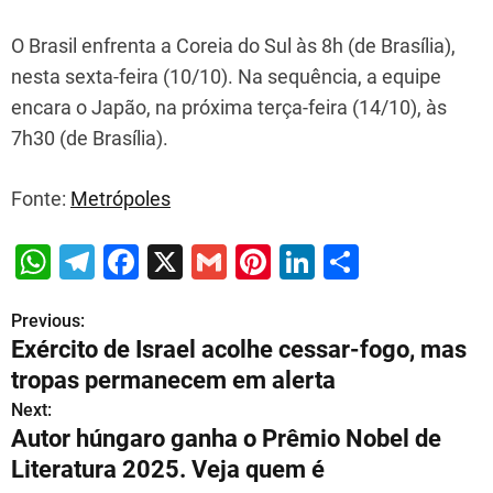
O Brasil enfrenta a Coreia do Sul às 8h (de Brasília),
nesta sexta-feira (10/10). Na sequência, a equipe
encara o Japão, na próxima terça-feira (14/10), às
7h30 (de Brasília).
Fonte:
Metrópoles
W
T
F
X
G
Pi
Li
S
h
el
a
m
nt
n
h
Previous:
P
at
e
c
ai
er
k
ar
Exército de Israel acolhe cessar-fogo, mas
s
gr
e
l
e
e
e
o
tropas permanecem em alerta
A
a
b
st
dI
s
Next:
p
m
o
n
Autor húngaro ganha o Prêmio Nobel de
t
p
o
Literatura 2025. Veja quem é