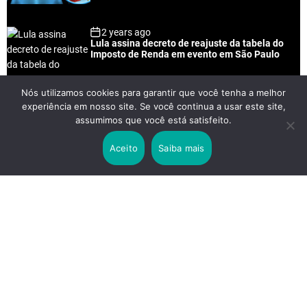
2 years ago
Lula assina decreto de reajuste da tabela do
Imposto de Renda em evento em São Paulo
Nós utilizamos cookies para garantir que você tenha a melhor
experiência em nosso site. Se você continua a usar este site,
2 years ago
assumimos que você está satisfeito.
Lei Rouanet e Petrobras financiam evento em
que Lula pediu votos para Boulos
Aceito
Saiba mais
2 years ago
Os 20 Benefícios do Chá Verde
LINKS IMPORTANTES
Política de Privacidade