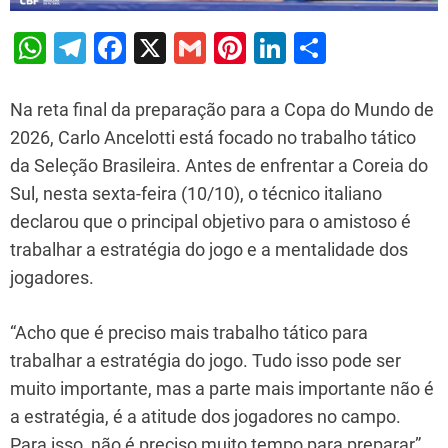
W
T
F
X
G
Pi
Li
S
h
el
a
m
nt
n
h
at
e
c
ai
er
k
ar
Na reta final da preparação para a Copa do Mundo de
s
gr
e
l
e
e
e
2026, Carlo Ancelotti está focado no trabalho tático
da Seleção Brasileira. Antes de enfrentar a Coreia do
A
a
b
st
dI
Sul, nesta sexta-feira (10/10), o técnico italiano
p
m
o
n
declarou que o principal objetivo para o amistoso é
p
o
trabalhar a estratégia do jogo e a mentalidade dos
k
jogadores.
“Acho que é preciso mais trabalho tático para
trabalhar a estratégia do jogo. Tudo isso pode ser
muito importante, mas a parte mais importante não é
a estratégia, é a atitude dos jogadores no campo.
Para isso, não é preciso muito tempo para preparar”,