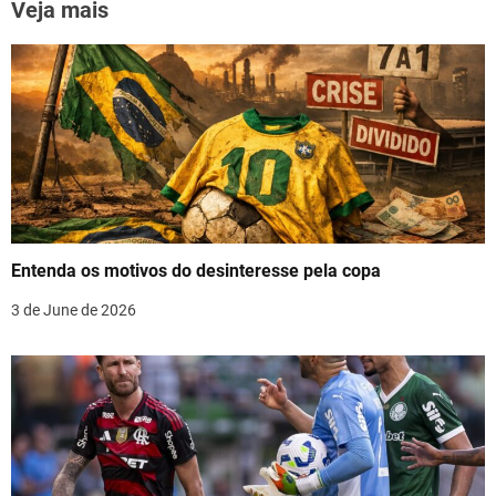
n
k
Veja mais
a
v
i
g
a
t
Entenda os motivos do desinteresse pela copa
i
3 de June de 2026
o
n