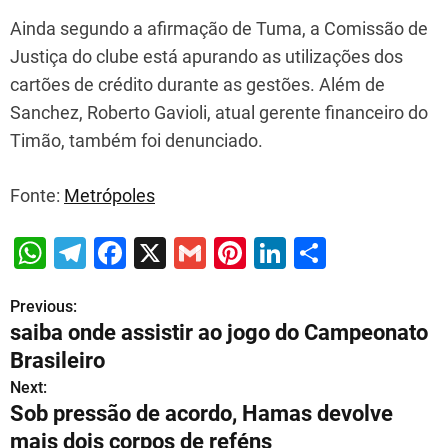
Ainda segundo a afirmação de Tuma, a Comissão de
Justiça do clube está apurando as utilizações dos
cartões de crédito durante as gestões. Além de
Sanchez, Roberto Gavioli, atual gerente financeiro do
Timão, também foi denunciado.
Fonte:
Metrópoles
W
T
F
X
G
Pi
Li
S
h
el
a
m
nt
n
h
Previous:
P
at
e
c
ai
er
k
ar
saiba onde assistir ao jogo do Campeonato
s
gr
e
l
e
e
e
o
Brasileiro
A
a
b
st
dI
s
Next:
p
m
o
n
Sob pressão de acordo, Hamas devolve
t
p
o
mais dois corpos de reféns