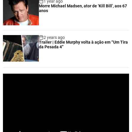
1 year ago
Morre Michael Madsen, ator de ‘Kill Bill’, aos 67
anos
2 years ago
Trailer | Eddie Murphy volta à ação em “Um Tira
da Pesada 4”
V
i
d
e
o
P
l
a
y