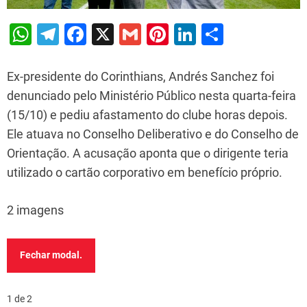
W
T
F
X
G
Pi
Li
S
h
el
a
m
nt
n
h
at
e
c
ai
er
k
ar
Ex-presidente do Corinthians, Andrés Sanchez foi
s
gr
e
l
e
e
e
denunciado pelo Ministério Público nesta quarta-feira
(15/10) e pediu afastamento do clube horas depois.
A
a
b
st
dI
Ele atuava no Conselho Deliberativo e do Conselho de
p
m
o
n
Orientação. A acusação aponta que o dirigente teria
p
o
utilizado o cartão corporativo em benefício próprio.
k
2 imagens
Fechar modal.
1 de 2