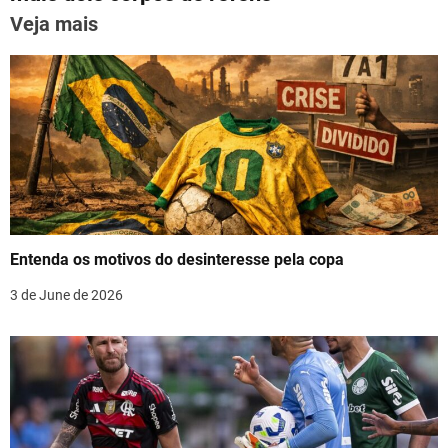
n
k
Veja mais
a
v
i
g
a
t
Entenda os motivos do desinteresse pela copa
i
3 de June de 2026
o
n