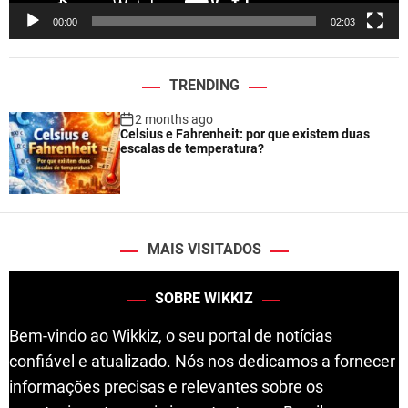
e
00:00
02:03
r
TRENDING
2 months ago
Celsius e Fahrenheit: por que existem duas
escalas de temperatura?
MAIS VISITADOS
SOBRE WIKKIZ
Bem-vindo ao Wikkiz, o seu portal de notícias
confiável e atualizado. Nós nos dedicamos a fornecer
informações precisas e relevantes sobre os