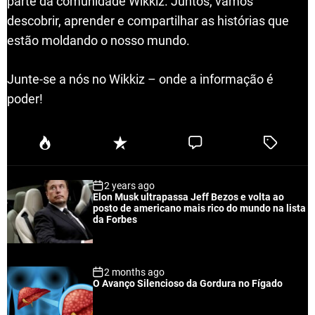
parte da comunidade Wikkiz. Juntos, vamos
descobrir, aprender e compartilhar as histórias que
estão moldando o nosso mundo.
Junte-se a nós no Wikkiz – onde a informação é
poder!
P
R
C
T
o
e
o
a
p
c
m
g
2 years ago
u
e
m
g
Elon Musk ultrapassa Jeff Bezos e volta ao
l
n
e
e
posto de americano mais rico do mundo na lista
a
t
n
d
da Forbes
r
t
2 months ago
O Avanço Silencioso da Gordura no Fígado