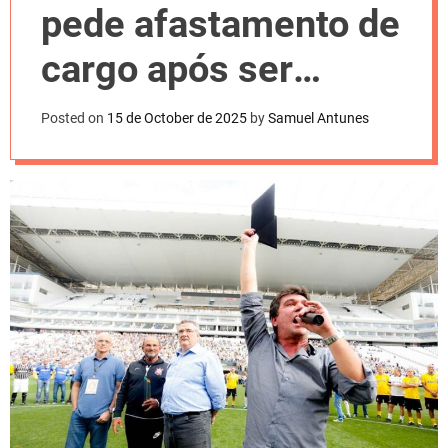
l
pede afastamento de
o
r
m
cargo após ser
o
d
denunciado pelo MP
e
Posted on
15 de October de 2025
by
Samuel Antunes