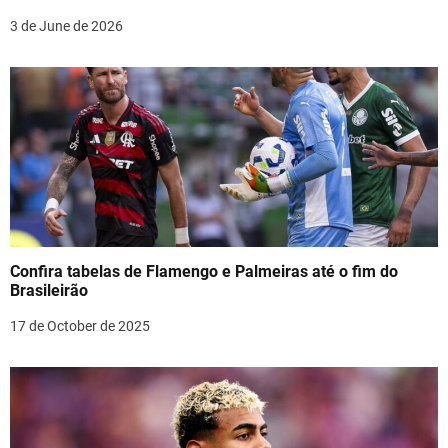
i
3 de June de 2026
o
n
Confira tabelas de Flamengo e Palmeiras até o fim do
Brasileirão
17 de October de 2025