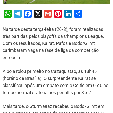
W
T
F
X
G
Pi
Li
S
h
el
a
m
nt
n
h
at
e
c
ai
er
k
ar
Na tarde desta terça-feira (26/8), foram realizadas
s
gr
e
l
e
e
e
três partidas pelos playoffs da Champions League.
Com os resultados, Kairat, Pafos e Bodo/Glimt
A
a
b
st
dI
carimbaram vaga na fase de liga da competição
p
m
o
n
europeia.
p
o
k
A bola rolou primeiro no Cazaquistão, às 13h45
(horário de Brasília). O surpreendente Kairat se
classificou após um empate com o Celtic em 0 x 0 no
tempo normal e vitória nos pênaltis por 3 x 2.
Mais tarde, o Sturm Graz recebeu o Bodo/Glimt em