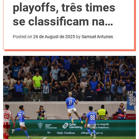
l
playoffs, três times
o
r
m
se classificam na
o
d
Champions League
e
Posted on
26 de August de 2025
by
Samuel Antunes