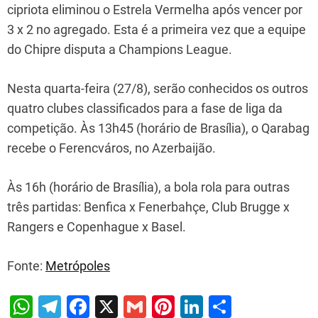
cipriota eliminou o Estrela Vermelha após vencer por
3 x 2 no agregado. Esta é a primeira vez que a equipe
do Chipre disputa a Champions League.
Nesta quarta-feira (27/8), serão conhecidos os outros
quatro clubes classificados para a fase de liga da
competição. Às 13h45 (horário de Brasília), o Qarabag
recebe o Ferencváros, no Azerbaijão.
Às 16h (horário de Brasília), a bola rola para outras
três partidas: Benfica x Fenerbahçe, Club Brugge x
Rangers e Copenhague x Basel.
Fonte:
Metrópoles
W
T
F
X
G
Pi
Li
S