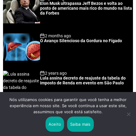
Elon Musk ultrapassa Jeff Bezos e volta ao
l
n
e
e
posto de americano mais rico do mundo na lista
a
t
n
d
da Forbes
r
t
2 months ago
O Avanço Silencioso da Gordura no Fígado
2 years ago
Lula assina decreto de reajuste da tabela do
Imposto de Renda em evento em São Paulo
Nós utilizamos cookies para garantir que você tenha a melhor
experiência em nosso site. Se você continua a usar este site,
2 years ago
assumimos que você está satisfeito.
Lei Rouanet e Petrobras financiam evento em
que Lula pediu votos para Boulos
Aceito
Saiba mais