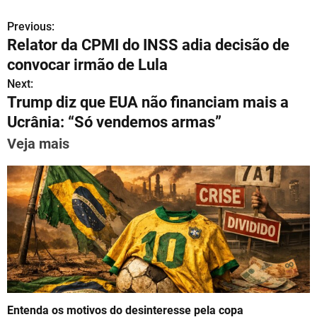
h
el
a
m
nt
n
h
Previous:
P
at
e
c
ai
er
k
ar
Relator da CPMI do INSS adia decisão de
s
gr
e
l
e
e
e
o
convocar irmão de Lula
A
a
b
st
dI
s
Next:
p
m
o
n
Trump diz que EUA não financiam mais a
t
p
o
Ucrânia: “Só vendemos armas”
n
k
Veja mais
a
v
i
g
a
t
Entenda os motivos do desinteresse pela copa