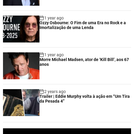
1 year ago
Ozzy Osbourne: O Fim de uma Era no Rock e a
Imortalização de uma Lenda
1 year ago
Morre Michael Madsen, ator de ‘Kill Bill’, aos 67
anos
2 years ago
Trailer | Eddie Murphy volta à ação em “Um Tira
da Pesada 4”
V