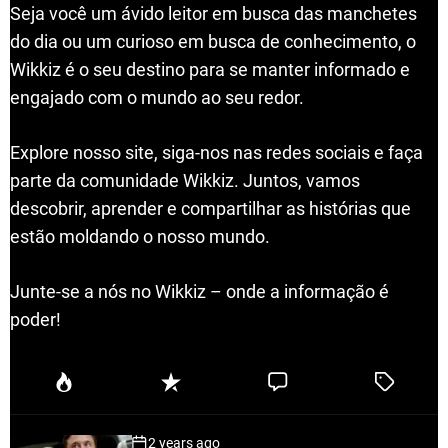
Seja você um ávido leitor em busca das manchetes
do dia ou um curioso em busca de conhecimento, o
Wikkiz é o seu destino para se manter informado e
engajado com o mundo ao seu redor.
Explore nosso site, siga-nos nas redes sociais e faça
parte da comunidade Wikkiz. Juntos, vamos
descobrir, aprender e compartilhar as histórias que
estão moldando o nosso mundo.
Junte-se a nós no Wikkiz – onde a informação é
poder!
P
R
C
T
o
e
o
a
p
c
m
g
2 years ago
u
e
m
g