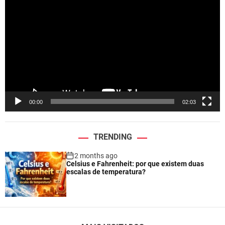
i
d
e
o
P
l
a
y
e
00:00
02:03
r
TRENDING
2 months ago
Celsius e Fahrenheit: por que existem duas
escalas de temperatura?