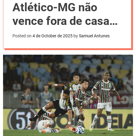
l
Atlético-MG não
o
r
m
vence fora de casa
o
d
há quatro meses
e
Posted on
4 de October de 2025
by
Samuel Antunes