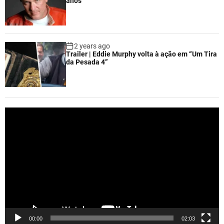
anos
2 years ago
Trailer | Eddie Murphy volta à ação em “Um Tira
da Pesada 4”
V
i
d
e
o
P
l
a
y
e
00:00
02:03
r