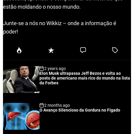
estão moldando o nosso mundo.
Junte-se a nós no Wikkiz – onde a informação é
poder!
P
R
C
T
o
e
o
a
p
c
m
g
2 years ago
u
e
m
g
Elon Musk ultrapassa Jeff Bezos e volta ao
l
n
e
e
posto de americano mais rico do mundo na lista
a
t
n
d
da Forbes
r
t
2 months ago
O Avanço Silencioso da Gordura no Fígado