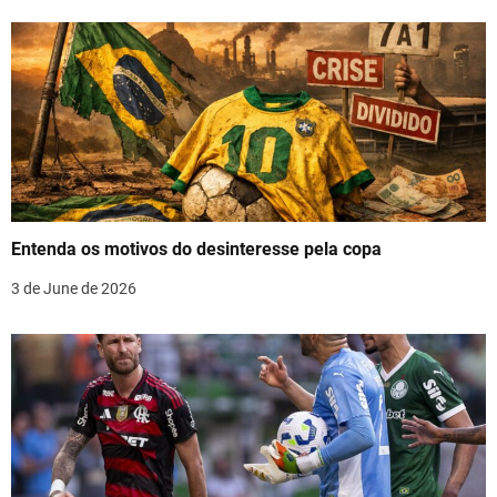
a
v
i
g
a
t
Entenda os motivos do desinteresse pela copa
i
3 de June de 2026
o
n