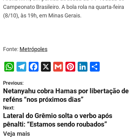
Campeonato Brasileiro. A bola rola na quarta-feira
(8/10), às 19h, em Minas Gerais.
Fonte:
Metrópoles
W
T
F
X
G
Pi
Li
S
h
el
a
m
nt
n
h
Previous:
P
at
e
c
ai
er
k
ar
Netanyahu cobra Hamas por libertação de
s
gr
e
l
e
e
e
o
reféns “nos próximos dias”
A
a
b
st
dI
s
Next:
p
m
o
n
Lateral do Grêmio solta o verbo após
t
p
o
pênalti: “Estamos sendo roubados”
n
k
Veja mais