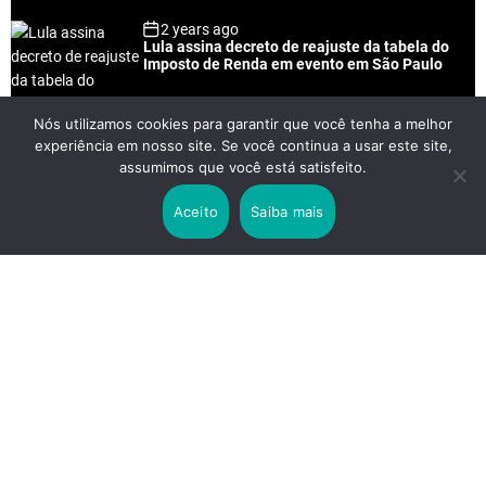
2 years ago
Lula assina decreto de reajuste da tabela do
Imposto de Renda em evento em São Paulo
Nós utilizamos cookies para garantir que você tenha a melhor
experiência em nosso site. Se você continua a usar este site,
2 years ago
assumimos que você está satisfeito.
Lei Rouanet e Petrobras financiam evento em
que Lula pediu votos para Boulos
Aceito
Saiba mais
2 years ago
Os 20 Benefícios do Chá Verde
LINKS IMPORTANTES
Política de Privacidade