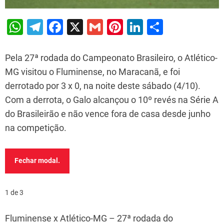
W
T
F
X
G
Pi
Li
S
h
el
a
m
nt
n
h
at
e
c
ai
er
k
ar
Pela 27ª rodada do Campeonato Brasileiro, o Atlético-
s
gr
e
l
e
e
e
MG visitou o Fluminense, no Maracanã, e foi
derrotado por 3 x 0, na noite deste sábado (4/10).
A
a
b
st
dI
Com a derrota, o Galo alcançou o 10º revés na Série A
p
m
o
n
do Brasileirão e não vence fora de casa desde junho
p
o
na competição.
k
Fechar modal.
1 de 3
Fluminense x Atlético-MG – 27ª rodada do