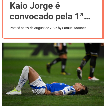
l
Kaio Jorge é
o
r
m
convocado pela 1ª
o
d
vez para Seleção
e
Posted on
29 de August de 2025
by
Samuel Antunes