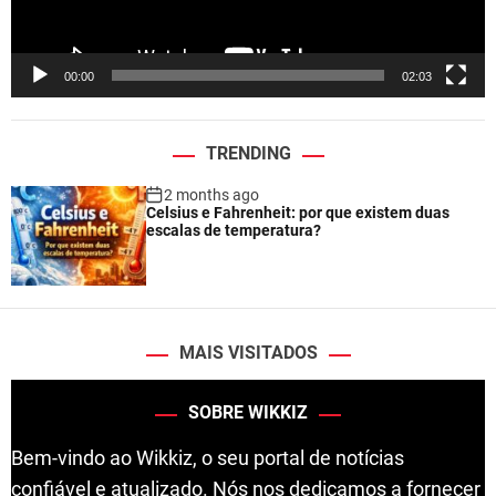
a
y
e
00:00
02:03
r
TRENDING
2 months ago
Celsius e Fahrenheit: por que existem duas
escalas de temperatura?
MAIS VISITADOS
SOBRE WIKKIZ
Bem-vindo ao Wikkiz, o seu portal de notícias
confiável e atualizado. Nós nos dedicamos a fornecer