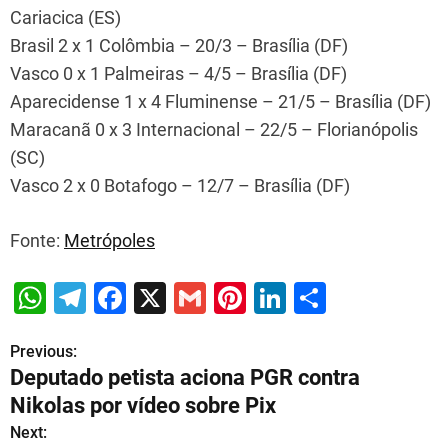
Cariacica (ES)
Brasil 2 x 1 Colômbia – 20/3 – Brasília (DF)
Vasco 0 x 1 Palmeiras – 4/5 – Brasília (DF)
Aparecidense 1 x 4 Fluminense – 21/5 – Brasília (DF)
Maracanã 0 x 3 Internacional – 22/5 – Florianópolis
(SC)
Vasco 2 x 0 Botafogo – 12/7 – Brasília (DF)
Fonte:
Metrópoles
W
T
F
X
G
Pi
Li
S
h
el
a
m
nt
n
h
Previous:
P
at
e
c
ai
er
k
ar
Deputado petista aciona PGR contra
s
gr
e
l
e
e
e
o
Nikolas por vídeo sobre Pix
A
a
b
st
dI
s
Next: