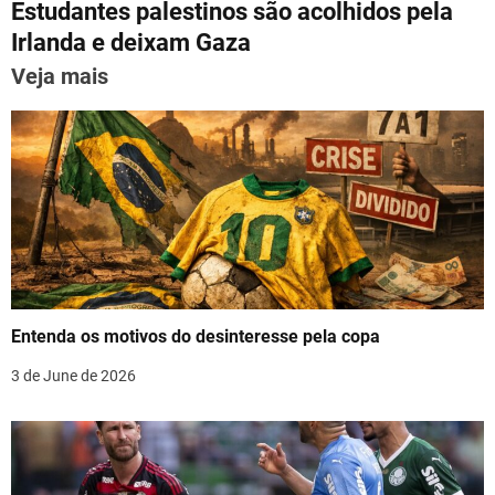
p
m
o
n
Estudantes palestinos são acolhidos pela
t
p
o
Irlanda e deixam Gaza
n
k
Veja mais
a
v
i
g
a
t
Entenda os motivos do desinteresse pela copa
i
3 de June de 2026
o
n