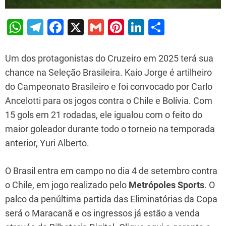
W
T
F
X
G
Pi
Li
S
h
el
a
m
nt
n
h
at
e
c
ai
er
k
ar
Um dos protagonistas do Cruzeiro em 2025 terá sua
s
gr
e
l
e
e
e
chance na Seleção Brasileira. Kaio Jorge é artilheiro
do Campeonato Brasileiro e foi convocado por Carlo
A
a
b
st
dI
Ancelotti para os jogos contra o Chile e Bolívia. Com
p
m
o
n
15 gols em 21 rodadas, ele igualou com o feito do
p
o
maior goleador durante todo o torneio na temporada
k
anterior, Yuri Alberto.
O Brasil entra em campo no dia 4 de setembro contra
o Chile, em jogo realizado pelo
Metrópoles Sports
. O
palco da penúltima partida das Eliminatórias da Copa
será o Maracanã e os ingressos já estão a venda