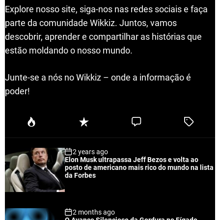
Explore nosso site, siga-nos nas redes sociais e faça
parte da comunidade Wikkiz. Juntos, vamos
descobrir, aprender e compartilhar as histórias que
estão moldando o nosso mundo.
Junte-se a nós no Wikkiz – onde a informação é
poder!
P
R
C
T
o
e
o
a
p
c
m
g
2 years ago
u
e
m
g
Elon Musk ultrapassa Jeff Bezos e volta ao
l
n
e
e
posto de americano mais rico do mundo na lista
a
t
n
d
da Forbes
r
t
2 months ago
O Avanço Silencioso da Gordura no Fígado