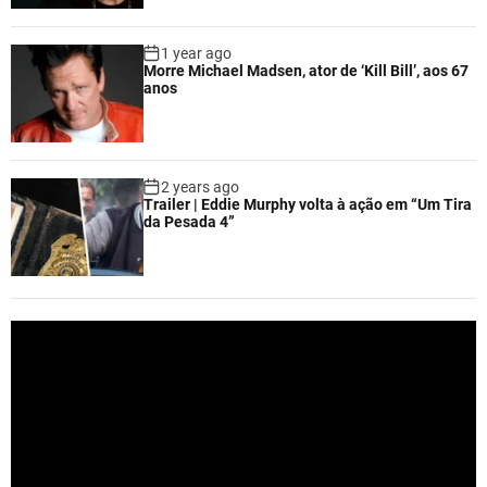
1 year ago
Morre Michael Madsen, ator de ‘Kill Bill’, aos 67
anos
2 years ago
Trailer | Eddie Murphy volta à ação em “Um Tira
da Pesada 4”
V
i
d
e
o
P
l