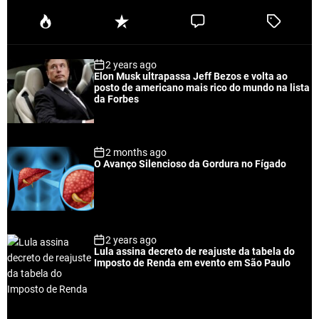
P
R
C
T
o
e
o
a
p
c
m
g
2 years ago
u
e
m
g
Elon Musk ultrapassa Jeff Bezos e volta ao
l
n
e
e
posto de americano mais rico do mundo na lista
a
t
n
d
da Forbes
r
t
2 months ago
O Avanço Silencioso da Gordura no Fígado
2 years ago
Lula assina decreto de reajuste da tabela do
Imposto de Renda em evento em São Paulo