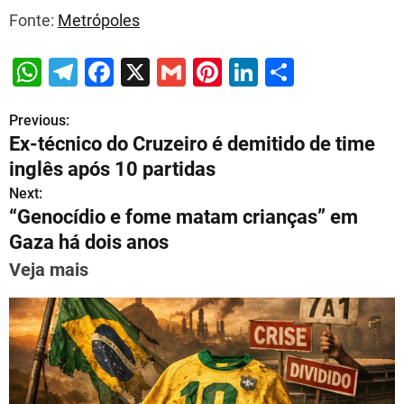
Fonte:
Metrópoles
W
T
F
X
G
Pi
Li
S
h
el
a
m
nt
n
h
Previous:
P
at
e
c
ai
er
k
ar
Ex-técnico do Cruzeiro é demitido de time
s
gr
e
l
e
e
e
o
inglês após 10 partidas
A
a
b
st
dI
s
Next:
p
m
o
n
“Genocídio e fome matam crianças” em
t
p
o
Gaza há dois anos
n
k
Veja mais
a
v
i
g