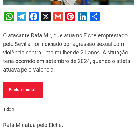
W
T
F
X
G
Pi
Li
S
h
el
a
m
nt
n
h
at
e
c
ai
er
k
ar
O atacante Rafa Mir, que atua no Elche emprestado
s
gr
e
l
e
e
e
pelo Sevilla, foi indiciado por agressão sexual com
violência contra uma mulher de 21 anos. A situação
A
a
b
st
dI
teria ocorrido em setembro de 2024, quando o atleta
p
m
o
n
atuava pelo Valencia.
p
o
k
Fechar modal.
1 de 3
Rafa Mir atua pelo Elche.