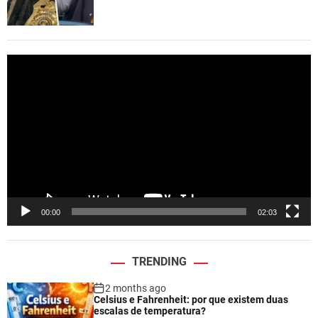
V
i
d
e
o
P
l
a
y
e
00:00
02:03
r
TRENDING
2 months ago
Celsius e Fahrenheit: por que existem duas
escalas de temperatura?