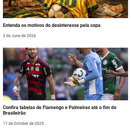
a
t
Entenda os motivos do desinteresse pela copa
i
3 de June de 2026
o
n
Confira tabelas de Flamengo e Palmeiras até o fim do
Brasileirão
17 de October de 2025