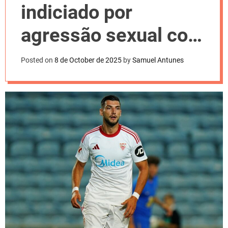
l
indiciado por
o
r
m
agressão sexual com
o
d
violência
e
Posted on
8 de October de 2025
by
Samuel Antunes