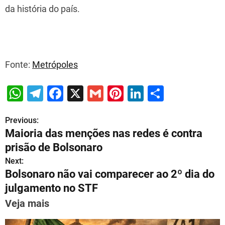
da história do país.
Fonte:
Metrópoles
W
T
F
X
G
Pi
Li
S
h
el
a
m
nt
n
h
Previous:
P
at
e
c
ai
er
k
ar
Maioria das menções nas redes é contra
s
gr
e
l
e
e
e
o
prisão de Bolsonaro
A
a
b
st
dI
s
Next:
p
m
o
n
Bolsonaro não vai comparecer ao 2º dia do
t
p
o
julgamento no STF
n
k
Veja mais
a