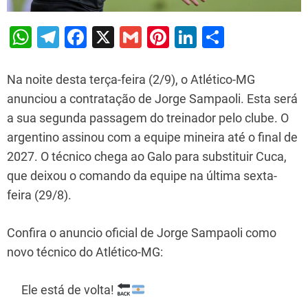
W
T
F
X
G
Pi
Li
S
h
el
a
m
nt
n
h
at
e
c
ai
er
k
ar
Na noite desta terça-feira (2/9), o Atlético-MG
s
gr
e
l
e
e
e
anunciou a contratação de Jorge Sampaoli. Esta será
a sua segunda passagem do treinador pelo clube. O
A
a
b
st
dI
argentino assinou com a equipe mineira até o final de
p
m
o
n
2027. O técnico chega ao Galo para substituir Cuca,
p
o
que deixou o comando da equipe na última sexta-
k
feira (29/8).
Confira o anuncio oficial de Jorge Sampaoli como
novo técnico do Atlético-MG:
Ele está de volta!