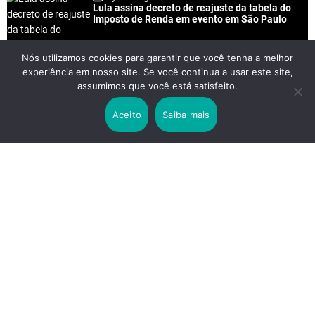
Lula assina decreto de reajuste da tabela do
Imposto de Renda em evento em São Paulo
Nós utilizamos cookies para garantir que você tenha a melhor
experiência em nosso site. Se você continua a usar este site,
2 years ago
assumimos que você está satisfeito.
Lei Rouanet e Petrobras financiam evento em
que Lula pediu votos para Boulos
Aceito
Saiba mais
2 years ago
Os 20 Benefícios do Chá Verde
LINKS IMPORTANTES
Política de Privacidade
Contato