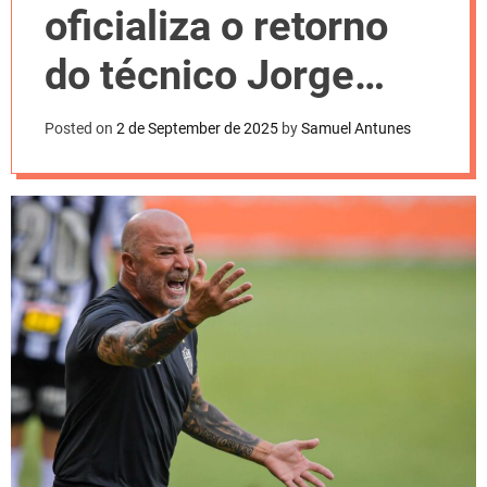
l
oficializa o retorno
o
r
m
do técnico Jorge
o
d
Sampaoli
e
Posted on
2 de September de 2025
by
Samuel Antunes