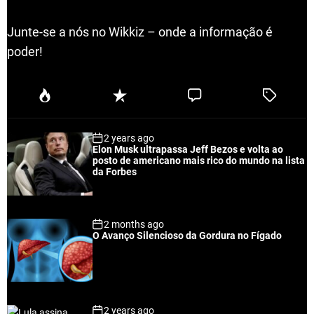
Junte-se a nós no Wikkiz – onde a informação é
poder!
P
R
C
T
o
e
o
a
p
c
m
g
2 years ago
u
e
m
g
Elon Musk ultrapassa Jeff Bezos e volta ao
l
n
e
e
posto de americano mais rico do mundo na lista
a
t
n
d
da Forbes
r
t
2 months ago
O Avanço Silencioso da Gordura no Fígado
2 years ago