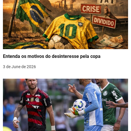
v
i
g
a
t
Entenda os motivos do desinteresse pela copa
i
3 de June de 2026
o
n