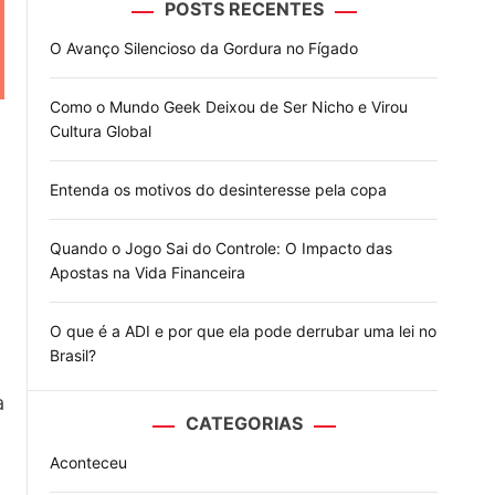
POSTS RECENTES
o
d
O Avanço Silencioso da Gordura no Fígado
e
Como o Mundo Geek Deixou de Ser Nicho e Virou
Cultura Global
Entenda os motivos do desinteresse pela copa
Quando o Jogo Sai do Controle: O Impacto das
Apostas na Vida Financeira
O que é a ADI e por que ela pode derrubar uma lei no
Brasil?
a
CATEGORIAS
Aconteceu