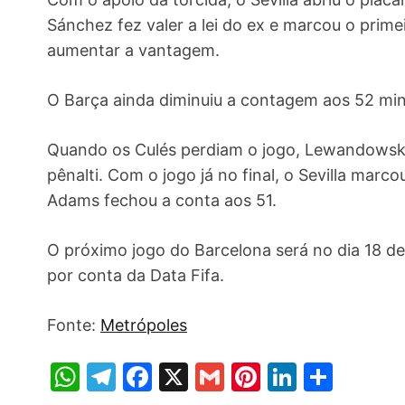
Sánchez fez valer a lei do ex e marcou o prime
aumentar a vantagem.
O Barça ainda diminuiu a contagem aos 52 min
Quando os Culés perdiam o jogo, Lewandowski
pênalti. Com o jogo já no final, o Sevilla mar
Adams fechou a conta aos 51.
O próximo jogo do Barcelona será no dia 18 de 
por conta da Data Fifa.
Fonte:
Metrópoles
W
T
F
X
G
Pi
Li
S