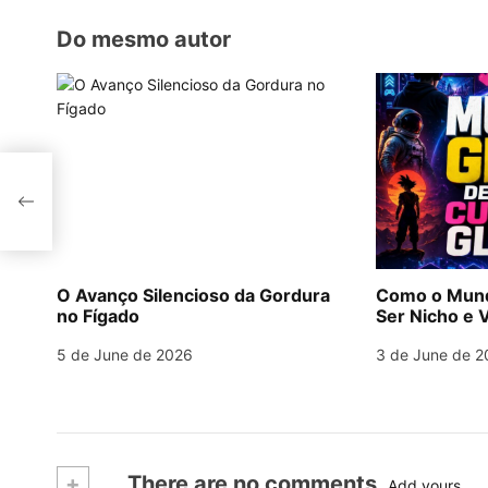
o
Do mesmo autor
n
r
O Avanço Silencioso da Gordura
Como o Mund
no Fígado
Ser Nicho e V
5 de June de 2026
3 de June de 2
+
There are no comments
Add yours