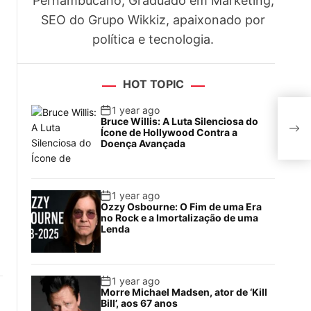
Pernambucano, Graduado em Marketing,
SEO do Grupo Wikkiz, apaixonado por
política e tecnologia.
HOT TOPIC
Cand
1 year ago
Bruce Willis: A Luta Silenciosa do
Plan
Ícone de Hollywood Contra a
ima
Doença Avançada
1 year ago
Ozzy Osbourne: O Fim de uma Era
no Rock e a Imortalização de uma
Lenda
1 year ago
Morre Michael Madsen, ator de ‘Kill
Bill’, aos 67 anos