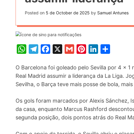
t
k
n
h
e
Posted on
5 de October de 2025
by
Samuel Antunes
k
a
r
e
r
e
d
e
s
I
W
T
F
X
G
Pi
Li
S
t
n
h
el
a
m
nt
n
h
at
e
c
ai
er
k
ar
O Barcelona foi goleado pelo Sevilla por 4 x 1 
s
gr
e
l
e
e
e
Real Madrid assumir a liderança da La Liga. 
Sevilha, o Barça teve mais posse de bola, mais
A
a
b
st
dI
p
m
o
n
Os gols foram marcados por Alexis Sánchez, 
p
o
da casa, enquanto Marcus Rashford descontou 
k
segunda posição, dois pontos atrás do Real Ma
Com o apoio da torcida, o Sevilla abriu o placar