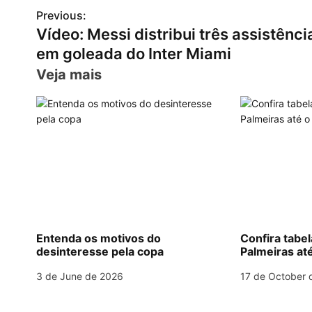
h
el
a
m
nt
n
h
Previous:
P
at
e
c
ai
er
k
ar
Vídeo: Messi distribui três assistênci
s
gr
e
l
e
e
e
o
em goleada do Inter Miami
A
a
b
st
dI
s
Veja mais
p
m
o
n
t
p
o
n
k
a
v
i
g
Entenda os motivos do
Confira tabe
desinteresse pela copa
Palmeiras até
a
3 de June de 2026
17 de October 
t
i