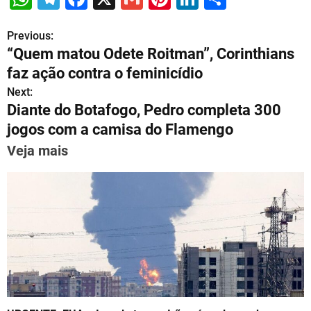
h
el
a
m
nt
n
h
Previous:
P
at
e
c
ai
er
k
ar
“Quem matou Odete Roitman”, Corinthians
s
gr
e
l
e
e
e
o
faz ação contra o feminicídio
A
a
b
st
dI
s
Next:
p
m
o
n
Diante do Botafogo, Pedro completa 300
t
p
o
jogos com a camisa do Flamengo
n
k
Veja mais
a
v
i
g
a
t