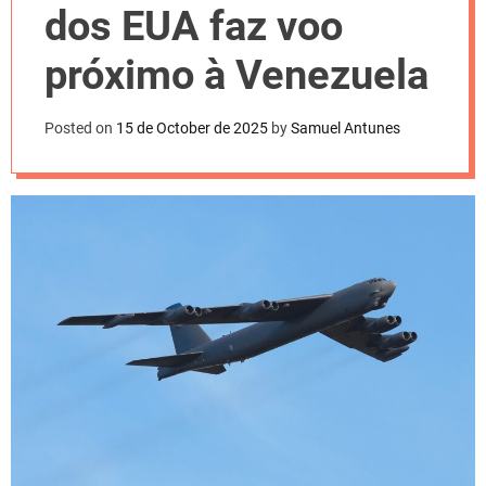
l
dos EUA faz voo
o
r
m
próximo à Venezuela
o
d
e
Posted on
15 de October de 2025
by
Samuel Antunes