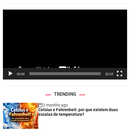
V
i
d
e
o
P
l
a
y
e
00:00
02:03
r
TRENDING
2 months ago
Celsius e Fahrenheit: por que existem duas
escalas de temperatura?