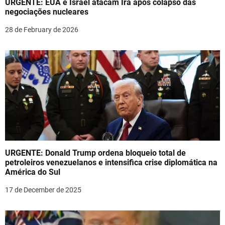
URGENTE: EUA e Israel atacam Irã após colapso das
i
negociações nucleares
o
28 de February de 2026
n
URGENTE: Donald Trump ordena bloqueio total de
petroleiros venezuelanos e intensifica crise diplomática na
América do Sul
17 de December de 2025