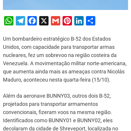
W
T
F
X
G
Pi
Li
S
h
el
a
m
nt
n
h
at
e
c
ai
er
k
ar
Um bombardeiro estratégico B-52 dos Estados
s
gr
e
l
e
e
e
Unidos, com capacidade para transportar armas
nucleares, fez um sobrevoo na região costeira da
A
a
b
st
dI
Venezuela. A movimentação militar norte-americana,
p
m
o
n
que aumenta ainda mais as ameaças contra Nicolás
p
o
Maduro, aconteceu nesta quarta-feira (15/10).
k
Além da aeronave BUNNY03, outros dois B-52,
projetados para transportar armamentos
convencionais, fizeram voos na mesma região.
Identificados como BUNNY01 e BUNNY02, eles
decolaram da cidade de Shreveport, localizada no