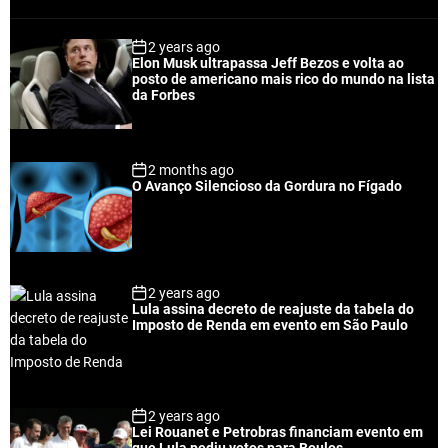
o
e
o
a
p
c
m
g
2 years ago
u
e
m
g
Elon Musk ultrapassa Jeff Bezos e volta ao
l
n
e
e
posto de americano mais rico do mundo na lista
a
t
n
d
da Forbes
r
t
2 months ago
O Avanço Silencioso da Gordura no Fígado
2 years ago
Lula assina decreto de reajuste da tabela do
Imposto de Renda em evento em São Paulo
2 years ago
Lei Rouanet e Petrobras financiam evento em