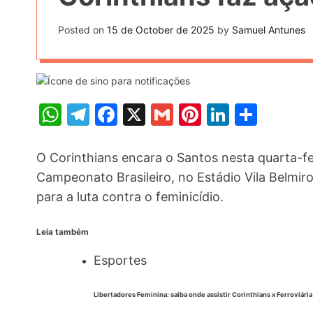
t
k
n
h
e
Posted on
15 de October de 2025
by
Samuel Antunes
k
a
r
e
r
e
d
e
s
I
W
T
F
X
G
Pi
Li
S
t
n
h
el
a
m
nt
n
h
at
e
c
ai
er
k
ar
O Corinthians encara o Santos nesta quarta-fei
s
gr
e
l
e
e
e
Campeonato Brasileiro, no Estádio Vila Belmir
para a luta contra o feminicídio.
A
a
b
st
dI
p
m
o
n
Leia também
p
o
Esportes
k
Libertadores Feminina: saiba onde assistir Corinthians x Ferroviária