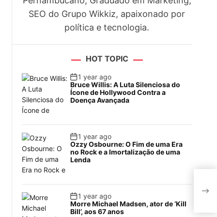
Pernambucano, Graduado em Marketing,
SEO do Grupo Wikkiz, apaixonado por
política e tecnologia.
HOT TOPIC
1 year ago
Bruce Willis: A Luta Silenciosa do
Ícone de Hollywood Contra a
Doença Avançada
1 year ago
Ozzy Osbourne: O Fim de uma Era
no Rock e a Imortalização de uma
Lenda
Bom
voo
1 year ago
Morre Michael Madsen, ator de ‘Kill
Bill’, aos 67 anos