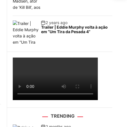
2 years ago
Trailer | Eddie Murphy volta à ação
em “Um Tira da Pesada 4”
TRENDING
2 months ago