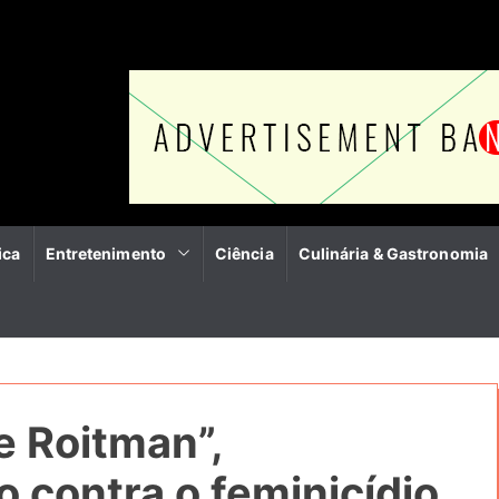
ica
Entretenimento
Ciência
Culinária & Gastronomia
 Roitman”,
o contra o feminicídio