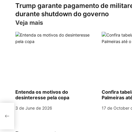
at
e
c
ai
er
k
ar
Trump garante pagamento de militar
s
gr
e
l
e
e
e
o
durante shutdown do governo
A
a
b
st
dI
s
Veja mais
p
m
o
n
t
p
o
n
k
a
v
i
g
Entenda os motivos do
Confira tabe
desinteresse pela copa
Palmeiras até
a
3 de June de 2026
17 de October 
t
i