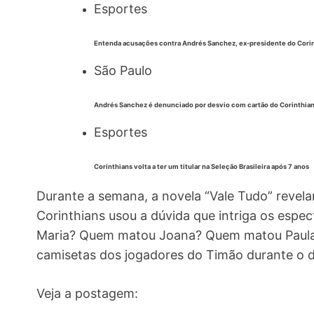
Esportes
Entenda acusações contra Andrés Sanchez, ex-presidente do Cori
São Paulo
Andrés Sanchez é denunciado por desvio com cartão do Corinthia
Esportes
Corinthians volta a ter um titular na Seleção Brasileira após 7 anos
Durante a semana, a novela “Vale Tudo” reve
Corinthians usou a dúvida que intriga os espe
Maria? Quem matou Joana? Quem matou Paula
camisetas dos jogadores do Timão durante o d
Veja a postagem: