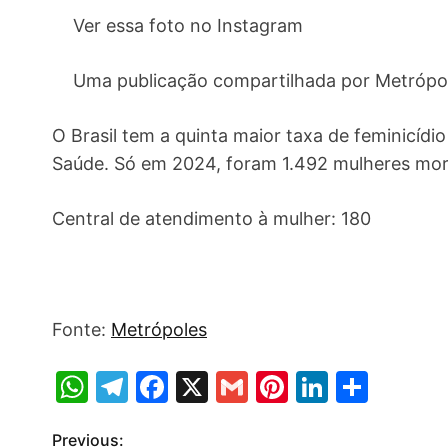
Ver essa foto no Instagram
Uma publicação compartilhada por Metrópo
O Brasil tem a quinta maior taxa de feminicí
Saúde. Só em 2024, foram 1.492 mulheres mor
Central de atendimento à mulher: 180
Fonte:
Metrópoles
W
T
F
X
G
Pi
Li
S
h
el
a
m
nt
n
h
Previous:
P