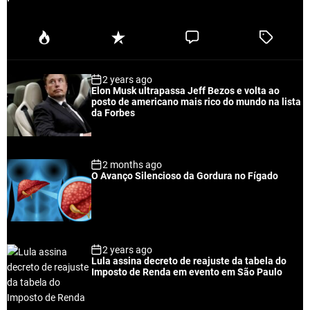
P
R
C
T
o
e
o
a
p
c
m
g
2 years ago
u
e
m
g
Elon Musk ultrapassa Jeff Bezos e volta ao
l
n
e
e
posto de americano mais rico do mundo na lista
a
t
n
d
da Forbes
r
t
2 months ago
O Avanço Silencioso da Gordura no Fígado
2 years ago
Lula assina decreto de reajuste da tabela do
Imposto de Renda em evento em São Paulo