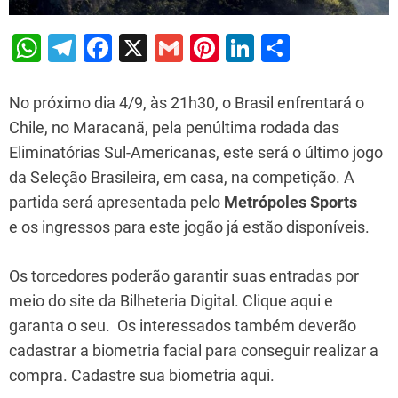
W
T
F
X
G
Pi
Li
S
h
el
a
m
nt
n
h
at
e
c
ai
er
k
ar
No próximo dia 4/9, às 21h30, o Brasil enfrentará o
s
gr
e
l
e
e
e
Chile, no Maracanã, pela penúltima rodada das
Eliminatórias Sul-Americanas, este será o último jogo
A
a
b
st
dI
da Seleção Brasileira, em casa, na competição. A
p
m
o
n
partida será apresentada pelo
Metrópoles Sports
p
o
e os ingressos para este jogão já estão disponíveis.
k
Os torcedores poderão garantir suas entradas por
meio do site da Bilheteria Digital. Clique aqui e
garanta o seu. Os interessados também deverão
cadastrar a biometria facial para conseguir realizar a
compra. Cadastre sua biometria aqui.