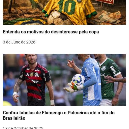
g
a
t
Entenda os motivos do desinteresse pela copa
i
3 de June de 2026
o
n
Confira tabelas de Flamengo e Palmeiras até o fim do
Brasileirão
17 de October de 2025