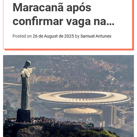
l
Maracanã após
o
r
m
confirmar vaga na
o
d
Copa do Mundo de
e
Posted on
26 de August de 2025
by
Samuel Antunes
2026