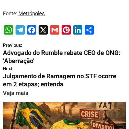
Fonte:
Metrópoles
W
T
F
X
G
Pi
Li
S
h
el
a
m
nt
n
h
Previous:
P
at
e
c
ai
er
k
ar
Advogado do Rumble rebate CEO de ONG:
s
gr
e
l
e
e
e
o
‘Aberração’
A
a
b
st
dI
s
Next:
p
m
o
n
Julgamento de Ramagem no STF ocorre
t
p
o
em 2 etapas; entenda
n
k
Veja mais
a
v
i