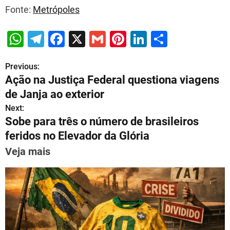
Fonte:
Metrópoles
W
T
F
X
G
Pi
Li
S
h
el
a
m
nt
n
h
Previous:
P
at
e
c
ai
er
k
ar
Ação na Justiça Federal questiona viagens
s
gr
e
l
e
e
e
o
de Janja ao exterior
A
a
b
st
dI
s
Next:
p
m
o
n
Sobe para três o número de brasileiros
t
p
o
feridos no Elevador da Glória
n
k
Veja mais
a
v
i
g