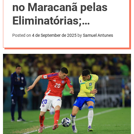
l
no Maracanã pelas
o
r
m
Eliminatórias;
o
d
acompanhe
e
Posted on
4 de September de 2025
by
Samuel Antunes