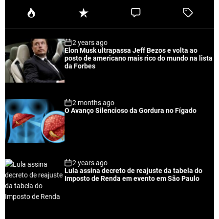
P
R
C
T
o
e
o
a
p
c
m
g
2 years ago
u
e
m
g
Elon Musk ultrapassa Jeff Bezos e volta ao
l
n
e
e
posto de americano mais rico do mundo na lista
a
t
n
d
da Forbes
r
t
2 months ago
O Avanço Silencioso da Gordura no Fígado
2 years ago
Lula assina decreto de reajuste da tabela do
Imposto de Renda em evento em São Paulo