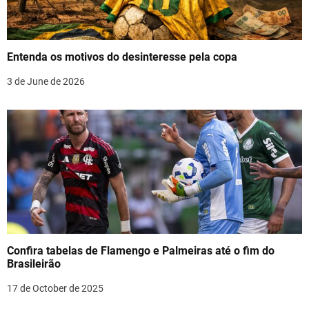
a
t
Entenda os motivos do desinteresse pela copa
i
3 de June de 2026
o
n
Confira tabelas de Flamengo e Palmeiras até o fim do
Brasileirão
17 de October de 2025