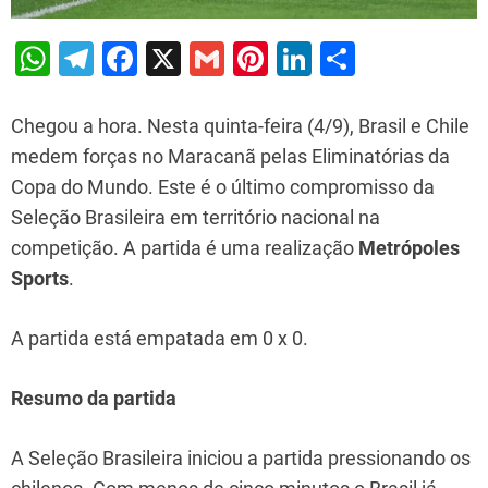
W
T
F
X
G
Pi
Li
S
h
el
a
m
nt
n
h
at
e
c
ai
er
k
ar
Chegou a hora. Nesta quinta-feira (4/9), Brasil e Chile
s
gr
e
l
e
e
e
medem forças no Maracanã pelas Eliminatórias da
Copa do Mundo. Este é o último compromisso da
A
a
b
st
dI
Seleção Brasileira em território nacional na
p
m
o
n
competição. A partida é uma realização
Metrópoles
p
o
Sports
.
k
A partida está empatada em 0 x 0.
Resumo da partida
A Seleção Brasileira iniciou a partida pressionando os