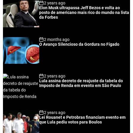
2 years ago
u
e
m
g
Elon Musk ultrapassa Jeff Bezos e volta ao
l
n
e
e
posto de americano mais rico do mundo na lista
a
t
n
d
da Forbes
r
t
2 months ago
O Avanço Silencioso da Gordura no Fígado
2 years ago
Lula assina decreto de reajuste da tabela do
Imposto de Renda em evento em São Paulo
2 years ago
Lei Rouanet e Petrobras financiam evento em
que Lula pediu votos para Boulos