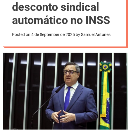
l
desconto sindical
o
r
m
automático no INSS
o
d
e
Posted on
4 de September de 2025
by
Samuel Antunes