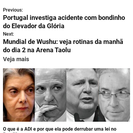
h
el
a
m
nt
n
h
Previous:
P
at
e
c
ai
er
k
ar
Portugal investiga acidente com bondinho
s
gr
e
l
e
e
e
o
do Elevador da Glória
A
a
b
st
dI
s
Next:
p
m
o
n
Mundial de Wushu: veja rotinas da manhã
t
p
o
do dia 2 na Arena Taolu
n
k
Veja mais
a
v
i
g
a
t
O que é a ADI e por que ela pode derrubar uma lei no