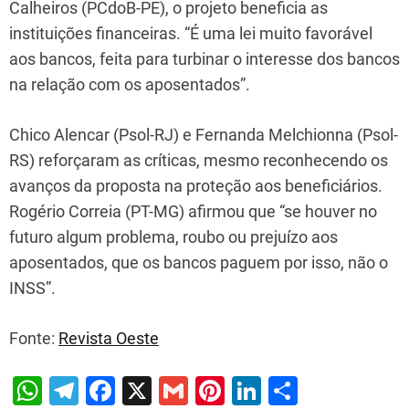
Calheiros (PCdoB-PE), o projeto beneficia as
instituições financeiras. “É uma lei muito favorável
aos bancos, feita para turbinar o interesse dos bancos
na relação com os aposentados”.
Chico Alencar (Psol-RJ) e Fernanda Melchionna (Psol-
RS) reforçaram as críticas, mesmo reconhecendo os
avanços da proposta na proteção aos beneficiários.
Rogério Correia (PT-MG) afirmou que “se houver no
futuro algum problema, roubo ou prejuízo aos
aposentados, que os bancos paguem por isso, não o
INSS”.
Fonte:
Revista Oeste
W
T
F
X
G
Pi
Li
S