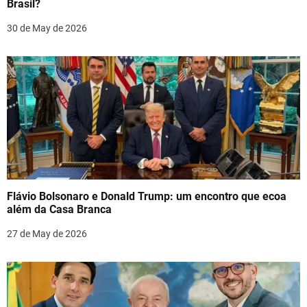
i
Brasil?
o
30 de May de 2026
n
Flávio Bolsonaro e Donald Trump: um encontro que ecoa
além da Casa Branca
27 de May de 2026