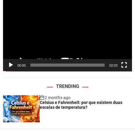
V
i
d
e
o
P
l
a
y
e
00:00
02:03
r
TRENDING
2 months ago
Celsius e Fahrenheit: por que existem duas
escalas de temperatura?