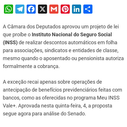
W
T
F
X
G
Pi
Li
S
h
el
a
m
nt
n
h
at
e
c
ai
er
k
ar
A Câmara dos Deputados aprovou um projeto de lei
s
gr
e
l
e
e
e
que proíbe o
Instituto Nacional do Seguro Social
(INSS)
de realizar descontos automáticos em folha
A
a
b
st
dI
para associações, sindicatos e entidades de classe,
p
m
o
n
mesmo quando o aposentado ou pensionista autoriza
p
o
formalmente a cobrança.
k
A exceção recai apenas sobre operações de
antecipação de benefícios previdenciários feitas com
bancos, como as oferecidas no programa Meu INSS
Vale+. Aprovada nesta quinta-feira, 4, a proposta
segue agora para análise do Senado.