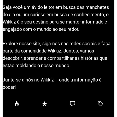
Seja você um ávido leitor em busca das manchetes
do dia ou um curioso em busca de conhecimento, o
Wikkiz é o seu destino para se manter informado e
engajado com o mundo ao seu redor.
Explore nosso site, siga-nos nas redes sociais e faça
parte da comunidade Wikkiz. Juntos, vamos
descobrir, aprender e compartilhar as histórias que
estão moldando o nosso mundo.
Junte-se a nós no Wikkiz – onde a informação é
poder!
P
R
C
T
o
e
o
a
p
c
m
g