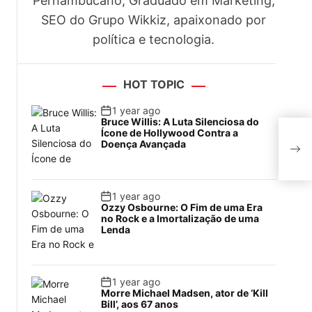
Pernambucano, Graduado em Marketing,
SEO do Grupo Wikkiz, apaixonado por
política e tecnologia.
HOT TOPIC
1 year ago
Bruce Willis: A Luta Silenciosa do
Ícone de Hollywood Contra a
Novo
Doença Avançada
boti
1 year ago
Ozzy Osbourne: O Fim de uma Era
no Rock e a Imortalização de uma
Lenda
1 year ago
Morre Michael Madsen, ator de ‘Kill
Bill’, aos 67 anos