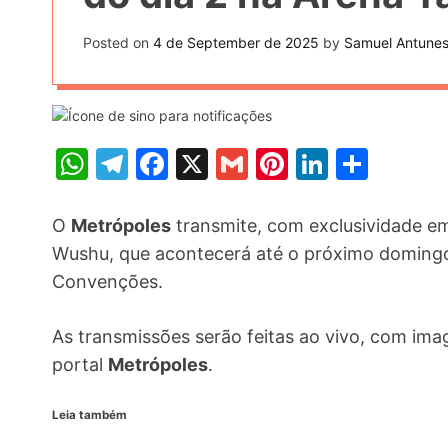
t
k
n
h
e
Posted on
4 de September de 2025
by
Samuel Antune
k
a
r
e
r
e
d
e
s
I
W
T
F
X
G
Pi
Li
S
t
n
h
el
a
m
nt
n
h
at
e
c
ai
er
k
ar
O
Metrópoles
transmite, com exclusividade e
s
gr
e
l
e
e
e
Wushu, que acontecerá até o próximo domingo 
Convenções.
A
a
b
st
dI
p
m
o
n
As transmissões serão feitas ao vivo, com ima
p
o
portal
Metrópoles
.
k
Leia também