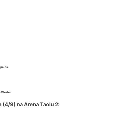
ópoles
fu Wushu
a (4/9) na Arena Taolu 2: