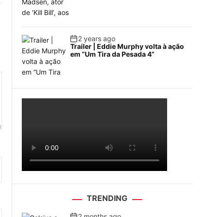
2 years ago
Trailer | Eddie Murphy volta à ação
em “Um Tira da Pesada 4”
TRENDING
2 months ago