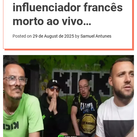
l
influenciador francês
o
r
m
morto ao vivo
o
d
encerra atividades
e
Posted on
29 de August de 2025
by
Samuel Antunes