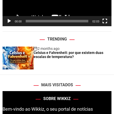
l
a
y
e
00:00
02:03
r
TRENDING
2 months ago
Celsius e Fahrenheit: por que existem duas
escalas de temperatura?
MAIS VISITADOS
SOBRE WIKKIZ
Bem-vindo ao Wikkiz, o seu portal de notícias