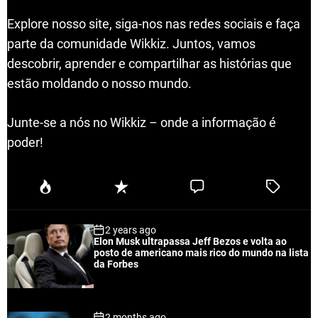
Explore nosso site, siga-nos nas redes sociais e faça
parte da comunidade Wikkiz. Juntos, vamos
descobrir, aprender e compartilhar as histórias que
estão moldando o nosso mundo.
Junte-se a nós no Wikkiz – onde a informação é
poder!
P
R
C
T
o
e
o
a
p
c
m
g
2 years ago
u
e
m
g
Elon Musk ultrapassa Jeff Bezos e volta ao
l
n
e
e
posto de americano mais rico do mundo na lista
a
t
n
d
da Forbes
r
t
2 months ago