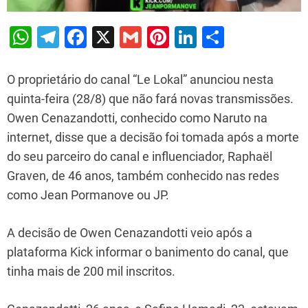
W
T
F
X
G
Pi
Li
S
h
el
a
m
nt
n
h
at
e
c
ai
er
k
ar
O proprietário do canal “Le Lokal” anunciou nesta
s
gr
e
l
e
e
e
quinta-feira (28/8) que não fará novas transmissões.
Owen Cenazandotti, conhecido como Naruto na
A
a
b
st
dI
internet, disse que a decisão foi tomada após a morte
p
m
o
n
do seu parceiro do canal e influenciador, Raphaël
p
o
Graven, de 46 anos, também conhecido nas redes
k
como Jean Pormanove ou JP.
A decisão de Owen Cenazandotti veio após a
plataforma Kick informar o banimento do canal, que
tinha mais de 200 mil inscritos.