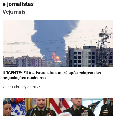
p
o
e jornalistas
n
k
Veja mais
a
v
i
g
a
t
URGENTE: EUA e Israel atacam Irã após colapso das
i
negociações nucleares
o
28 de February de 2026
n