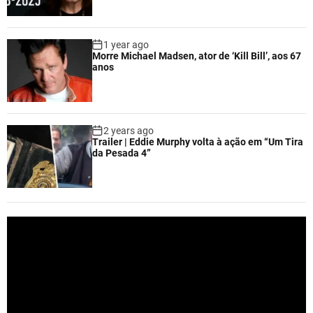
1 year ago
Morre Michael Madsen, ator de ‘Kill Bill’, aos 67
anos
2 years ago
Trailer | Eddie Murphy volta à ação em “Um Tira
da Pesada 4”
V
i
d
e
o
P