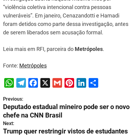
“violência coletiva intencional contra pessoas
vulneráveis”. Em janeiro, Cenazandotti e Hamadi
foram detidos como parte dessa investigação, antes
de serem liberados sem acusação formal.
Leia mais em RFI, parceira do
Metrópoles
.
Fonte:
Metrópoles
W
T
F
X
G
Pi
Li
S
h
el
a
m
nt
n
h
Previous:
P
at
e
c
ai
er
k
ar
Deputado estadual mineiro pode ser o novo
s
gr
e
l
e
e
e
o
chefe na CNN Brasil
A
a
b
st
dI
s
Next:
p
m
o
n
Trump quer restringir vistos de estudantes
t