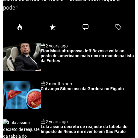
poder!
P
R
C
T
o
e
o
a
p
c
m
g
2 years ago
u
e
m
g
Elon Musk ultrapassa Jeff Bezos e volta ao
l
n
e
e
posto de americano mais rico do mundo na lista
a
t
n
d
da Forbes
r
t
2 months ago
O Avanço Silencioso da Gordura no Fígado
2 years ago
Lula assina decreto de reajuste da tabela do
Imposto de Renda em evento em São Paulo