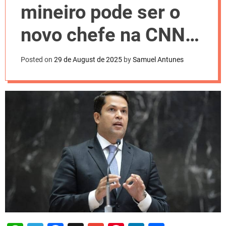
l
mineiro pode ser o
o
r
m
novo chefe na CNN
o
d
Brasil
e
Posted on
29 de August de 2025
by
Samuel Antunes