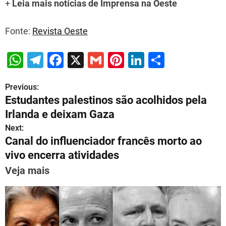
+
Leia mais notícias de
Imprensa
na Oeste
Fonte:
Revista Oeste
W
T
F
X
G
Pi
Li
S
h
el
a
m
nt
n
h
Previous:
P
at
e
c
ai
er
k
ar
Estudantes palestinos são acolhidos pela
s
gr
e
l
e
e
e
o
Irlanda e deixam Gaza
A
a
b
st
dI
s
Next:
p
m
o
n
Canal do influenciador francês morto ao
t
p
o
vivo encerra atividades
n
k
Veja mais
a
v
i