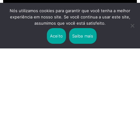
Nós utilizamos cookies para garantir que você tenha a melhor
experiência em nosso site. Se você continua a usar este site,
2 years ago
assumimos que você está satisfeito.
Lei Rouanet e Petrobras financiam evento em
que Lula pediu votos para Boulos
Aceito
Saiba mais
2 years ago
Os 20 Benefícios do Chá Verde
LINKS IMPORTANTES
Política de Privacidade
Contato
Sobre nós