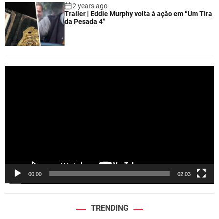
2 years ago
Trailer | Eddie Murphy volta à ação em “Um Tira
da Pesada 4”
V
i
d
e
o
P
l
a
y
e
00:00
02:03
r
TRENDING