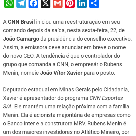
W
T
F
X
G
Pi
Li
S
h
el
a
m
nt
n
h
at
e
c
ai
er
k
ar
A
CNN Brasil
iniciou uma reestruturação em seu
s
gr
e
l
e
e
e
comando depois da saída, nesta sexta-feira, 22, de
João Camargo
da presidência do conselho executivo.
A
a
b
st
dI
Assim, a emissora deve anunciar em breve o nome
p
m
o
n
do novo CEO. A tendência é que o controlador do
p
o
grupo que comanda a CNN, o empresário Rubens
k
Menin, nomeie
João Vítor Xavier
para o posto.
Deputado estadual em Minas Gerais pelo Cidadania,
Xavier é apresentador do programa
CNN Esportes
S/A.
Ele mantém uma relação próxima com a família
Menin. Ela é acionista majoritária de empresas como
o Banco Inter e a construtora MRV. Rubens Menin é
um dos maiores investidores no Atlético Mineiro, por