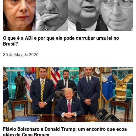
g
a
t
O que é a ADI e por que ela pode derrubar uma lei no
i
Brasil?
o
30 de May de 2026
n
Flávio Bolsonaro e Donald Trump: um encontro que ecoa
além da Casa Branca