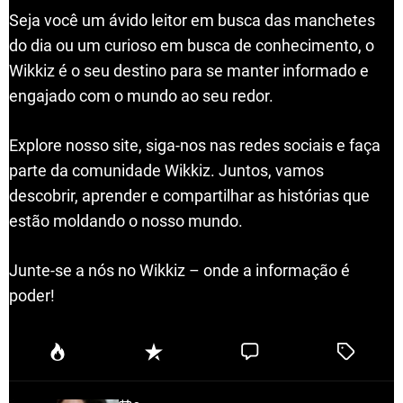
Seja você um ávido leitor em busca das manchetes
do dia ou um curioso em busca de conhecimento, o
Wikkiz é o seu destino para se manter informado e
engajado com o mundo ao seu redor.
Explore nosso site, siga-nos nas redes sociais e faça
parte da comunidade Wikkiz. Juntos, vamos
descobrir, aprender e compartilhar as histórias que
estão moldando o nosso mundo.
Junte-se a nós no Wikkiz – onde a informação é
poder!
P
R
C
T
o
e
o
a
p
c
m
g