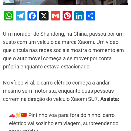
W
T
F
X
G
Pi
Li
S
h
el
a
m
nt
n
h
at
e
c
ai
er
k
ar
Um morador de Shandong, na China, passou por um
s
gr
e
l
e
e
e
susto com um veículo da marca Xiaomi. Um vídeo
que circula nas redes sociais mostra o momento em
A
a
b
st
dI
que o automóvel começa a se mover por conta
p
m
o
n
própria enquanto estava estacionado.
p
o
k
No vídeo viral, o carro elétrico começa a andar
mesmo sem motorista, enquanto duas pessoas
correm na direção do veículo Xiaomi SU7.
Assista:
Pintinho voa para fora do ninho: carro
elétrico vai sozinho em viagem, surpreendendo