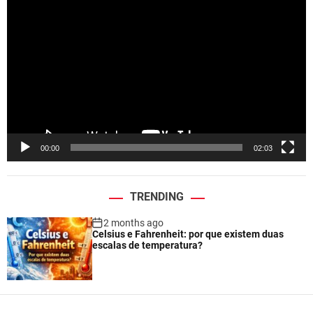
i
d
e
o
P
l
a
y
e
00:00
02:03
r
TRENDING
2 months ago
Celsius e Fahrenheit: por que existem duas
escalas de temperatura?