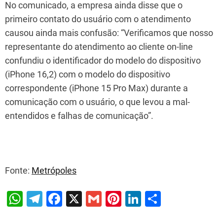
No comunicado, a empresa ainda disse que o
primeiro contato do usuário com o atendimento
causou ainda mais confusão: “Verificamos que nosso
representante do atendimento ao cliente on-line
confundiu o identificador do modelo do dispositivo
(iPhone 16,2) com o modelo do dispositivo
correspondente (iPhone 15 Pro Max) durante a
comunicação com o usuário, o que levou a mal-
entendidos e falhas de comunicação”.
Fonte:
Metrópoles
W
T
F
X
G
Pi
Li
S
h
el
a
m
nt
n
h