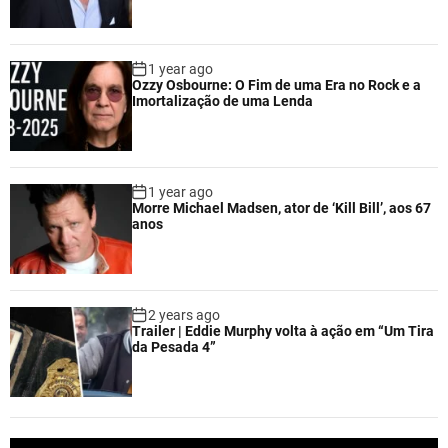
1 year ago
Ozzy Osbourne: O Fim de uma Era no Rock e a
Imortalização de uma Lenda
1 year ago
Morre Michael Madsen, ator de ‘Kill Bill’, aos 67
anos
2 years ago
Trailer | Eddie Murphy volta à ação em “Um Tira
da Pesada 4”
V