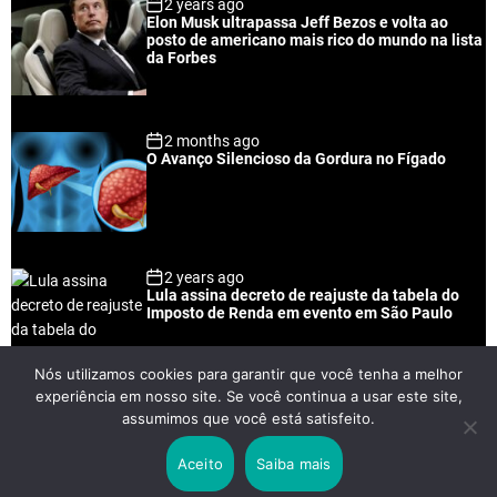
2 years ago
u
e
m
g
Elon Musk ultrapassa Jeff Bezos e volta ao
l
n
e
e
posto de americano mais rico do mundo na lista
a
t
n
d
da Forbes
r
t
2 months ago
O Avanço Silencioso da Gordura no Fígado
2 years ago
Lula assina decreto de reajuste da tabela do
Imposto de Renda em evento em São Paulo
Nós utilizamos cookies para garantir que você tenha a melhor
experiência em nosso site. Se você continua a usar este site,
2 years ago
assumimos que você está satisfeito.
Lei Rouanet e Petrobras financiam evento em
que Lula pediu votos para Boulos
Aceito
Saiba mais