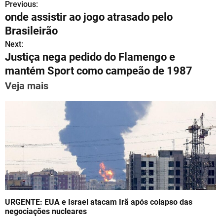
Previous:
P
at
e
c
ai
er
k
ar
onde assistir ao jogo atrasado pelo
s
gr
e
l
e
e
e
o
Brasileirão
A
a
b
st
dI
s
Next:
p
m
o
n
Justiça nega pedido do Flamengo e
t
p
o
mantém Sport como campeão de 1987
n
k
Veja mais
a
v
i
g
a
t
URGENTE: EUA e Israel atacam Irã após colapso das
i
negociações nucleares