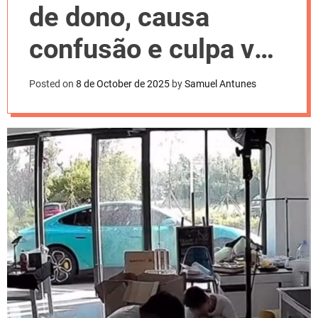
l
de dono, causa
o
r
m
confusão e culpa vai
o
d
para celular
e
Posted on
8 de October de 2025
by
Samuel Antunes