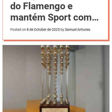
l
do Flamengo e
o
r
m
mantém Sport como
o
d
campeão de 1987
e
Posted on
8 de October de 2025
by
Samuel Antunes