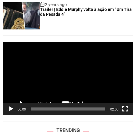
2 years ago
Trailer | Eddie Murphy volta à ação em “Um Tira
da Pesada 4”
V
i
d
e
o
P
l
a
y
e
00:00
02:03
r
TRENDING