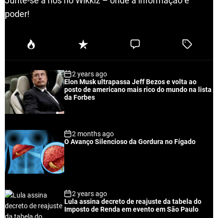
Junte-se a nós no Wikkiz – onde a informação é
poder!
P
R
C
T
o
e
o
a
p
c
m
g
2 years ago
u
e
m
g
Elon Musk ultrapassa Jeff Bezos e volta ao
l
n
e
e
posto de americano mais rico do mundo na lista
a
t
n
d
da Forbes
r
t
2 months ago
O Avanço Silencioso da Gordura no Fígado
2 years ago
Lula assina decreto de reajuste da tabela do
Imposto de Renda em evento em São Paulo