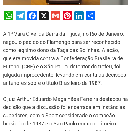
W
T
F
X
G
Pi
Li
S
h
el
a
m
nt
n
h
at
e
c
ai
er
k
ar
A 1ª Vara Cível da Barra da Tijuca, no Rio de Janeiro,
s
gr
e
l
e
e
e
negou o pedido do Flamengo para ser reconhecido
como legítimo dono da Taça das Bolinhas. A ação,
A
a
b
st
dI
que era movida contra a Confederação Brasileira de
p
m
o
n
Futebol (CBF) e o São Paulo, detentor do troféu, foi
p
o
julgada improcedente, levando em conta as decisões
k
anteriores sobre o título Brasileiro de 1987.
O juiz Arthur Eduardo Magalhães Ferreira destacou na
decisão que a discussão foi encerrada em instâncias
superiores, com o Sport considerado o campeão
brasileiro de 1987 e o São Paulo como o primeiro