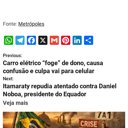
Fonte:
Metrópoles
W
T
F
X
G
Pi
Li
S
h
el
a
m
nt
n
h
Previous:
P
at
e
c
ai
er
k
ar
Carro elétrico “foge” de dono, causa
s
gr
e
l
e
e
e
o
confusão e culpa vai para celular
A
a
b
st
dI
s
Next:
p
m
o
n
Itamaraty repudia atentado contra Daniel
t
p
o
Noboa, presidente do Equador
n
k
Veja mais
a
v