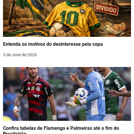
i
g
a
t
Entenda os motivos do desinteresse pela copa
i
3 de June de 2026
o
n
Confira tabelas de Flamengo e Palmeiras até o fim do
Brasileirão