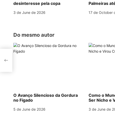
desinteresse pela copa
Palmeiras até
a
3 de June de 2026
17 de October 
t
i
o
Do mesmo autor
n
a
al
O Avanço Silencioso da Gordura
Como o Mund
no Fígado
Ser Nicho e V
5 de June de 2026
3 de June de 2