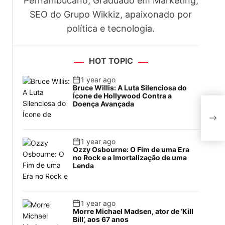
Pernambucano, Graduado em Marketing,
SEO do Grupo Wikkiz, apaixonado por
política e tecnologia.
HOT TOPIC
1 year ago
Bruce Willis: A Luta Silenciosa do
Ícone de Hollywood Contra a
Doença Avançada
Zel
um 
1 year ago
Ozzy Osbourne: O Fim de uma Era
no Rock e a Imortalização de uma
Lenda
1 year ago
Morre Michael Madsen, ator de ‘Kill
Bill’, aos 67 anos