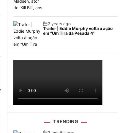
2 years ago
Trailer | Eddie Murphy volta à ação
em “Um Tira da Pesada 4”
TRENDING
2 months ago