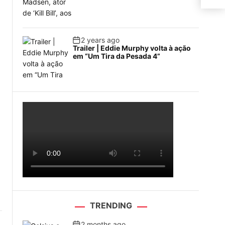
2 years ago
Trailer | Eddie Murphy volta à ação
em “Um Tira da Pesada 4”
TRENDING
2 months ago