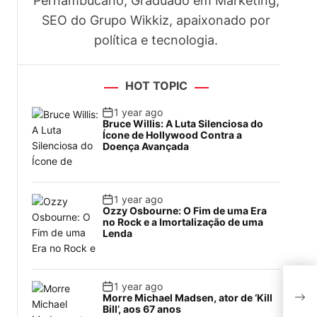
Pernambucano, Graduado em Marketing,
SEO do Grupo Wikkiz, apaixonado por
política e tecnologia.
HOT TOPIC
1 year ago
Bruce Willis: A Luta Silenciosa do
Ícone de Hollywood Contra a
Doença Avançada
1 year ago
Ozzy Osbourne: O Fim de uma Era
no Rock e a Imortalização de uma
Lenda
Luiz
1 year ago
abs
Morre Michael Madsen, ator de ‘Kill
Bill’, aos 67 anos