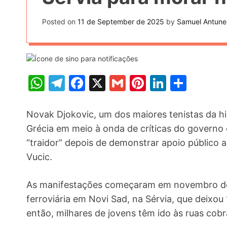
t
k
n
h
e
Posted on
11 de September de 2025
by
Samuel Antune
k
a
r
e
r
e
d
e
s
I
W
T
F
X
G
Pi
Li
S
t
n
h
el
a
m
nt
n
h
at
e
c
ai
er
k
ar
Novak Djokovic, um dos maiores tenistas da his
s
gr
e
l
e
e
e
Grécia em meio à onda de críticas do governo 
“traidor” depois de demonstrar apoio público 
A
a
b
st
dI
Vucic.
p
m
o
n
p
o
As manifestações começaram em novembro de
k
ferroviária em Novi Sad, na Sérvia, que deixo
então, milhares de jovens têm ido às ruas cobr