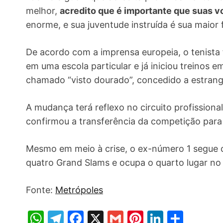
melhor,
acredito que é importante que suas 
enorme, e sua juventude instruída é sua maior f
De acordo com a imprensa europeia, o tenista 
em uma escola particular e já iniciou treinos 
chamado “visto dourado”, concedido a estrang
A mudança terá reflexo no circuito profissiona
confirmou a transferência da competição para
Mesmo em meio à crise, o ex-número 1 segue c
quatro Grand Slams e ocupa o quarto lugar no
Fonte:
Metrópoles
W
T
F
X
G
Pi
Li
S