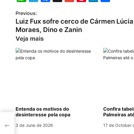
h
el
a
m
nt
n
h
Previous:
P
at
e
c
ai
er
k
ar
Luiz Fux sofre cerco de Cármen Lúcia
s
gr
e
l
e
e
e
o
Moraes, Dino e Zanin
A
a
b
st
dI
s
Veja mais
p
m
o
n
t
p
o
n
k
a
v
i
g
Entenda os motivos do
Confira tabe
desinteresse pela copa
Palmeiras até
a
3 de June de 2026
17 de October 
t