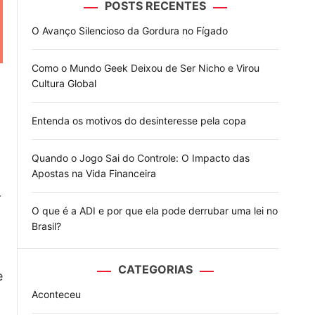
POSTS RECENTES
o
d
O Avanço Silencioso da Gordura no Fígado
e
Como o Mundo Geek Deixou de Ser Nicho e Virou
Cultura Global
Entenda os motivos do desinteresse pela copa
Quando o Jogo Sai do Controle: O Impacto das
Apostas na Vida Financeira
r
O que é a ADI e por que ela pode derrubar uma lei no
Brasil?
CATEGORIAS
e
Aconteceu