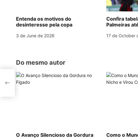
i
g
Entenda os motivos do
Confira tabe
desinteresse pela copa
Palmeiras até
a
3 de June de 2026
17 de October 
t
i
o
Do mesmo autor
n
ar
ja
O Avanço Silencioso da Gordura
Como o Mund