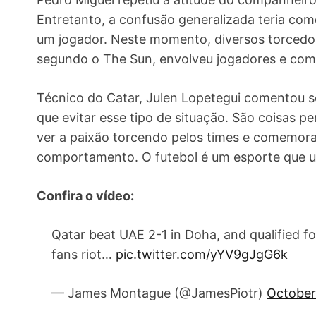
Entretanto, a confusão generalizada teria com
um jogador. Neste momento, diversos torcedor
segundo o The Sun, envolveu jogadores e comi
Técnico do Catar, Julen Lopetegui comentou so
que evitar esse tipo de situação. São coisas 
ver a paixão torcendo pelos times e comemora
comportamento. O futebol é um esporte que un
Confira o vídeo:
Qatar beat UAE 2-1 in Doha, and qualified f
fans riot…
pic.twitter.com/yYV9gJgG6k
— James Montague (@JamesPiotr)
October