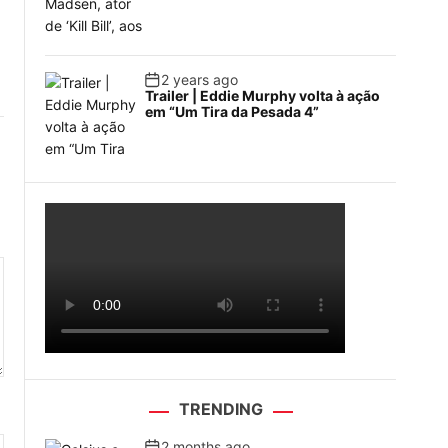
2 years ago
Trailer | Eddie Murphy volta à ação
em “Um Tira da Pesada 4”
TRENDING
2 months ago