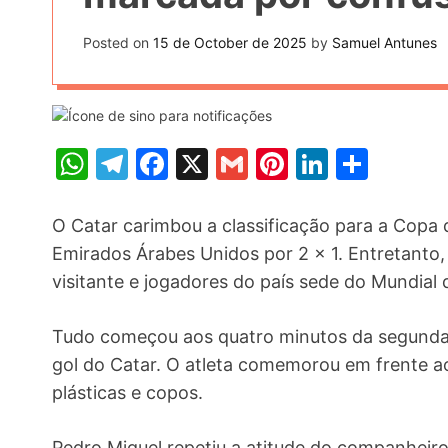
t
k
n
h
e
Posted on
15 de October de 2025
by
Samuel Antunes
k
a
r
e
r
e
d
e
s
I
W
T
F
X
G
Pi
Li
S
t
n
h
el
a
m
nt
n
h
at
e
c
ai
er
k
ar
O Catar carimbou a classificação para a Copa
s
gr
e
l
e
e
e
Emirados Árabes Unidos por 2 x 1. Entretanto
visitante e jogadores do país sede do Mundial
A
a
b
st
dI
p
m
o
n
Tudo começou aos quatro minutos da segunda
p
o
gol do Catar. O atleta comemorou em frente aos
k
plásticas e copos.
Pedro Miguel repetiu a atitude do companhei