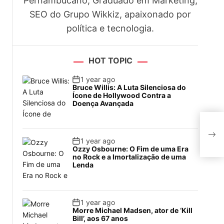
Pernambucano, Graduado em Marketing,
SEO do Grupo Wikkiz, apaixonado por
política e tecnologia.
HOT TOPIC
1 year ago
Bruce Willis: A Luta Silenciosa do
Ícone de Hollywood Contra a
Doença Avançada
Coo
man
17; 
1 year ago
Ozzy Osbourne: O Fim de uma Era
no Rock e a Imortalização de uma
Lenda
1 year ago
Morre Michael Madsen, ator de ‘Kill
Bill’, aos 67 anos