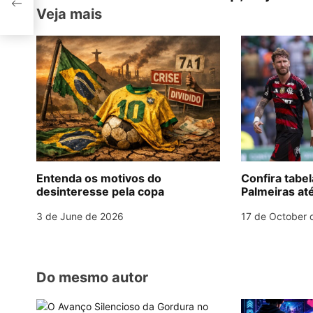
A
a
b
st
dI
a
s
Veja mais
p
m
o
n
t
p
o
n
k
a
v
i
g
Entenda os motivos do
Confira tabe
desinteresse pela copa
Palmeiras até
a
3 de June de 2026
17 de October 
t
i
o
Do mesmo autor
n