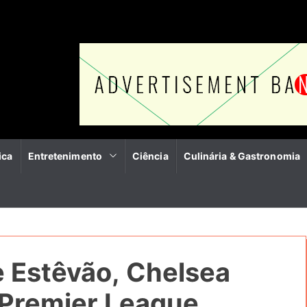
ica
Entretenimento
Ciência
Culinária & Gastronomia
e Estêvão, Chelsea
a Premier League