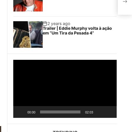
paz:
2 years ago
Trailer | Eddie Murphy volta à ação
em “Um Tira da Pesada 4”
V
i
d
e
o
P
l
a
00:00
02:03
y
e
r