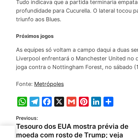
Tudo indicava que a partida terminaria empat
profundidade para Cucurella. O lateral tocou 
triunfo aos Blues.
Próximos jogos
As equipes só voltam a campo daqui a duas sem
Liverpool enfrentará o Manchester United no d
joga contra o Nottingham Forest, no sábado (1
Fonte:
Metrópoles
W
T
F
X
G
Pi
Li
S
h
el
a
m
nt
n
h
Previous:
P
at
e
c
ai
er
k
ar
Tesouro dos EUA mostra prévia de
s
gr
e
l
e
e
e
o
moeda com rosto de Trump; veja
 de