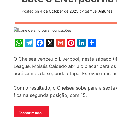
t
k
n
h
e
Posted on
4 de October de 2025
by
Samuel Antunes
k
a
r
e
r
e
d
e
s
I
W
T
F
X
G
Pi
Li
S
t
n
h
el
a
m
nt
n
h
at
e
c
ai
er
k
ar
O Chelsea venceu o Liverpool, neste sábado (4/
s
gr
e
l
e
e
e
League. Moisés Caicedo abriu o placar para os
acréscimos da segunda etapa, Estêvão marcou e
A
a
b
st
dI
p
m
o
n
Com o resultado, o Chelsea sobe para a sexta 
p
o
fica na segunda posição, com 15.
k
Fechar modal.