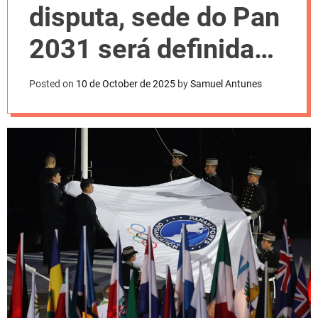
l
disputa, sede do Pan
o
r
m
2031 será definida
o
d
nesta sexta
e
Posted on
10 de October de 2025
by
Samuel Antunes