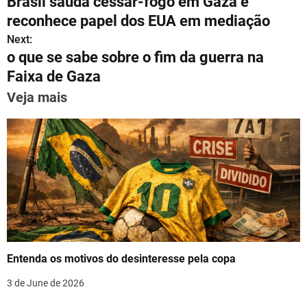
Brasil saúda cessar-fogo em Gaza e
s
gr
e
l
e
e
e
o
reconhece papel dos EUA em mediação
A
a
b
st
dI
s
Next:
p
m
o
n
o que se sabe sobre o fim da guerra na
t
p
o
Faixa de Gaza
n
k
Veja mais
a
v
i
g
a
t
Entenda os motivos do desinteresse pela copa
i
3 de June de 2026
o