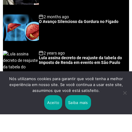
r
t
2 months ago
O Avanço Silencioso da Gordura no Fígado
2 years ago
Lula assina decreto de reajuste da tabela do
Imposto de Renda em evento em São Paulo
Nós utilizamos cookies para garantir que você tenha a melhor
experiência em nosso site. Se você continua a usar este site,
2 years ago
assumimos que você está satisfeito.
Lei Rouanet e Petrobras financiam evento em
que Lula pediu votos para Boulos
Aceito
Saiba mais
2 years ago
Os 20 Benefícios do Chá Verde