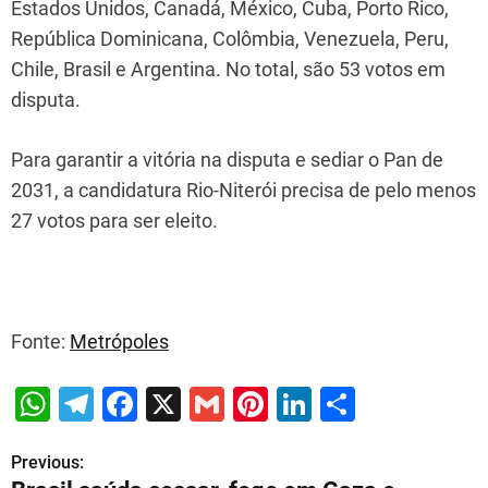
Estados Unidos, Canadá, México, Cuba, Porto Rico,
República Dominicana, Colômbia, Venezuela, Peru,
Chile, Brasil e Argentina. No total, são 53 votos em
disputa.
Para garantir a vitória na disputa e sediar o Pan de
2031, a candidatura Rio-Niterói precisa de pelo menos
27 votos para ser eleito.
Fonte:
Metrópoles
W
T
F
X
G
Pi
Li
S
h
el
a
m
nt
n
h
Previous:
P
at
e
c
ai
er
k
ar