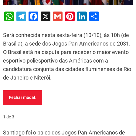
W
T
F
X
G
Pi
Li
S
h
el
a
m
nt
n
h
at
e
c
ai
er
k
ar
Será conhecida nesta sexta-feira (10/10), às 10h (de
s
gr
e
l
e
e
e
Brasília), a sede dos Jogos Pan-Americanos de 2031.
O Brasil está na disputa para receber o maior evento
A
a
b
st
dI
esportivo poliesportivo das Américas com a
p
m
o
n
candidatura conjunta das cidades fluminenses de Rio
p
o
de Janeiro e Niterói.
k
Fechar modal.
1 de 3
Santiago foi o palco dos Jogos Pan-Americanos de