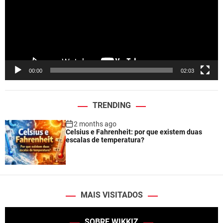
o
P
l
a
y
e
00:00
02:03
r
TRENDING
2 months ago
Celsius e Fahrenheit: por que existem duas
escalas de temperatura?
MAIS VISITADOS
SOBRE WIKKIZ