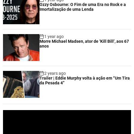
Ozzy Osbourne: O Fim de uma Era no Rock e a
Imortalização de uma Lenda
1 year ago
Morre Michael Madsen, ator de ‘Kill Bill’, aos 67
anos
2 years ago
Trailer | Eddie Murphy volta à ação em “Um Tira
da Pesada 4”
V
i
d
e