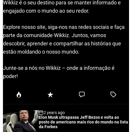
Wikkiz é o seu destino para se manter informado e
engajado com o mundo ao seu redor.
Explore nosso site, siga-nos nas redes sociais e faça
parte da comunidade Wikkiz. Juntos, vamos
descobrir, aprender e compartilhar as histórias que
estão moldando o nosso mundo.
Junte-se a nós no Wikkiz – onde a informação é
poder!
P
R
C
T
o
e
o
a
p
c
m
g
2 years ago
u
e
m
g
Elon Musk ultrapassa Jeff Bezos e volta ao
l
n
e
e
posto de americano mais rico do mundo na lista
a
t
n
d
da Forbes