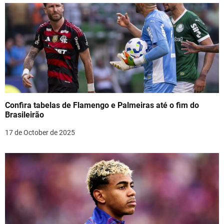
n
Confira tabelas de Flamengo e Palmeiras até o fim do
Brasileirão
17 de October de 2025