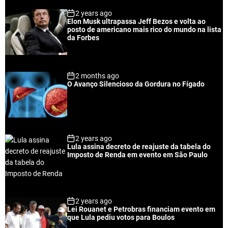
p
c
m
g
2 years ago
u
e
m
g
Elon Musk ultrapassa Jeff Bezos e volta ao
l
n
e
e
posto de americano mais rico do mundo na lista
a
t
n
d
da Forbes
r
t
2 months ago
O Avanço Silencioso da Gordura no Fígado
2 years ago
Lula assina decreto de reajuste da tabela do
Imposto de Renda em evento em São Paulo
2 years ago
Lei Rouanet e Petrobras financiam evento em
que Lula pediu votos para Boulos