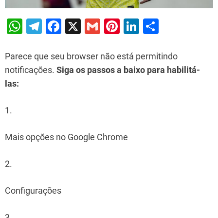
W
T
F
X
G
Pi
Li
S
h
el
a
m
nt
n
h
at
e
c
ai
er
k
ar
Parece que seu browser não está permitindo
s
gr
e
l
e
e
e
notificações.
Siga os passos a baixo para habilitá-
las:
A
a
b
st
dI
p
m
o
n
1.
p
o
k
Mais opções no Google Chrome
2.
Configurações
3.