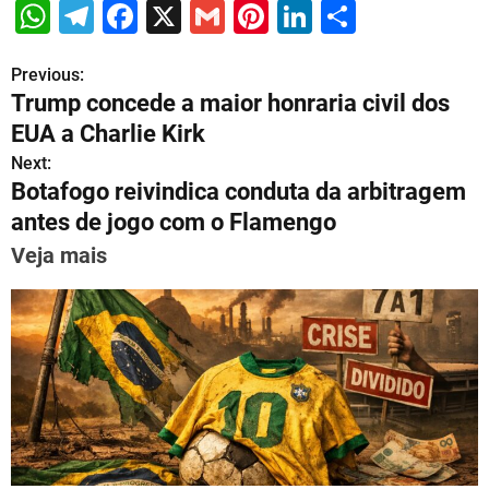
W
T
F
X
G
Pi
Li
S
h
el
a
m
nt
n
h
Previous:
P
at
e
c
ai
er
k
ar
Trump concede a maior honraria civil dos
s
gr
e
l
e
e
e
o
EUA a Charlie Kirk
A
a
b
st
dI
s
Next:
p
m
o
n
Botafogo reivindica conduta da arbitragem
t
p
o
antes de jogo com o Flamengo
n
k
Veja mais
a
v
i
g
a