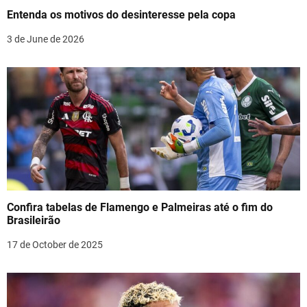
t
Entenda os motivos do desinteresse pela copa
i
3 de June de 2026
o
n
Confira tabelas de Flamengo e Palmeiras até o fim do
Brasileirão
17 de October de 2025