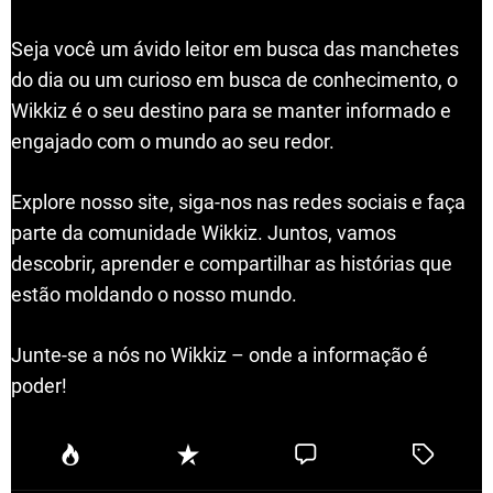
Seja você um ávido leitor em busca das manchetes
do dia ou um curioso em busca de conhecimento, o
Wikkiz é o seu destino para se manter informado e
engajado com o mundo ao seu redor.
Explore nosso site, siga-nos nas redes sociais e faça
parte da comunidade Wikkiz. Juntos, vamos
descobrir, aprender e compartilhar as histórias que
estão moldando o nosso mundo.
Junte-se a nós no Wikkiz – onde a informação é
poder!
P
R
C
T
o
e
o
a