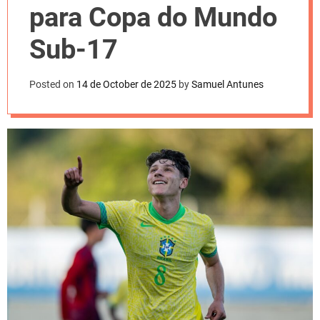
l
para Copa do Mundo
o
r
m
Sub-17
o
d
e
Posted on
14 de October de 2025
by
Samuel Antunes