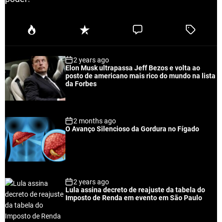
P
R
C
T
o
e
o
a
p
c
m
g
2 years ago
u
e
m
g
Elon Musk ultrapassa Jeff Bezos e volta ao
l
n
e
e
posto de americano mais rico do mundo na lista
a
t
n
d
da Forbes
r
t
2 months ago
O Avanço Silencioso da Gordura no Fígado
2 years ago
Lula assina decreto de reajuste da tabela do
Imposto de Renda em evento em São Paulo