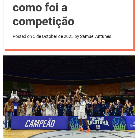
l
como foi a
o
r
m
competição
o
d
e
Posted on
5 de October de 2025
by
Samuel Antunes