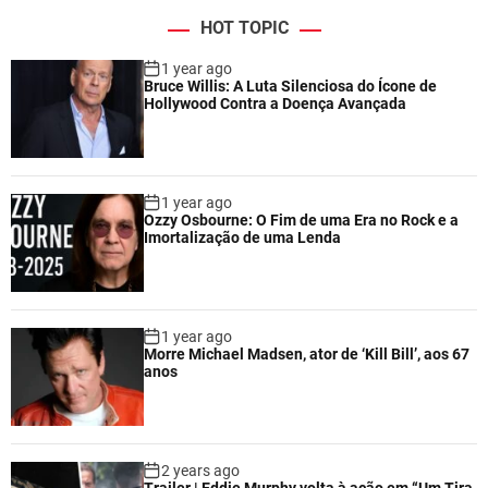
HOT TOPIC
1 year ago
Bruce Willis: A Luta Silenciosa do Ícone de
Hollywood Contra a Doença Avançada
1 year ago
Ozzy Osbourne: O Fim de uma Era no Rock e a
Imortalização de uma Lenda
1 year ago
Morre Michael Madsen, ator de ‘Kill Bill’, aos 67
anos
2 years ago
Trailer | Eddie Murphy volta à ação em “Um Tira