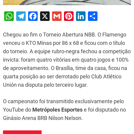
W
T
F
X
G
Pi
Li
S
h
el
a
m
nt
n
h
at
e
c
ai
er
k
ar
Chegou ao fim o Torneio Abertura NBB. O Flamengo
s
gr
e
l
e
e
e
venceu o KTO Minas por 86 x 68 e ficou com o título
do torneio. A equipe rubro-negra fechou a competição
A
a
b
st
dI
invicta: foram quatro vitórias em quatro jogos e 100%
p
m
o
n
de aproveitamento. O Brasília, time da casa, ficou na
p
o
quarta posição ao ser derrotado pelo Club Atlético
k
Unión na disputa pelo terceiro lugar.
O campeonato foi transmitido exclusivamente pelo
YouTube do
Metrópoles Esportes
e foi disputado no
Ginásio Arena BRB Nilson Nelson.