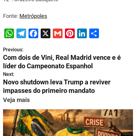
Fonte:
Metrópoles
W
T
F
X
G
Pi
Li
S
h
el
a
m
nt
n
h
Previous:
P
at
e
c
ai
er
k
ar
Com dois de Vini, Real Madrid vence e é
s
gr
e
l
e
e
e
o
líder do Campeonato Espanhol
A
a
b
st
dI
s
Next:
p
m
o
n
Novo shutdown leva Trump a reviver
t
p
o
impasses do primeiro mandato
n
k
Veja mais
a
v
i