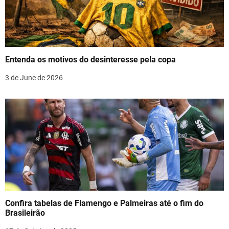
g
a
t
Entenda os motivos do desinteresse pela copa
i
3 de June de 2026
o
n
Confira tabelas de Flamengo e Palmeiras até o fim do
Brasileirão