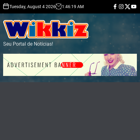
S
F
I
T
Y
Tuesday, August 4 2026
1
:
46
:
20
AM
a
n
w
o
k
c
s
i
u
i
e
t
t
t
b
a
t
u
p
o
g
e
b
t
o
r
r
e
k
a
o
m
Seu Portal de Notícias!
c
o
n
t
e
n
t