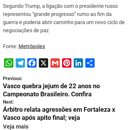
Segundo Trump, a ligação com o presidente russo
representou “grande progresso” rumo ao fim da
guerra e poderia abrir caminho para um novo ciclo de
negociações de paz.
Fonte:
Metrópoles
W
T
F
X
G
Pi
Li
S
h
el
a
m
nt
n
h
Previous:
P
at
e
c
ai
er
k
ar
Vasco quebra jejum de 22 anos no
s
gr
e
l
e
e
e
o
Campeonato Brasileiro. Confira
A
a
b
st
dI
s
Next:
p
m
o
n
Árbitro relata agressões em Fortaleza x
t
p
o
Vasco após apito final; veja
n
k
Veja mais