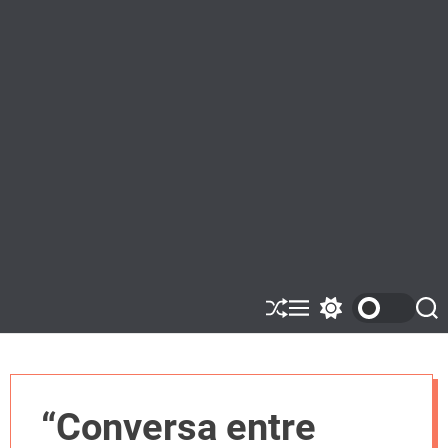
S
M
S
S
h
e
w
e
u
n
i
a
ff
u
t
r
l
c
c
e
h
h
“Conversa entre
c
o