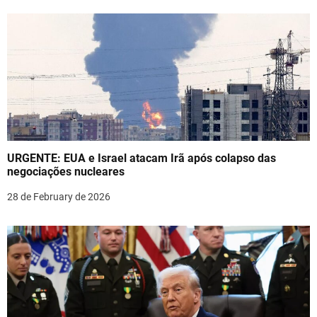
a
v
i
g
a
t
URGENTE: EUA e Israel atacam Irã após colapso das
i
negociações nucleares
o
28 de February de 2026
n