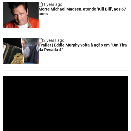
1 year ago
Morre Michael Madsen, ator de ‘Kill Bill’, aos 67
anos
2 years ago
Trailer | Eddie Murphy volta à ação em “Um Tira
da Pesada 4”
V
i
d
e
o
P
l
a
y