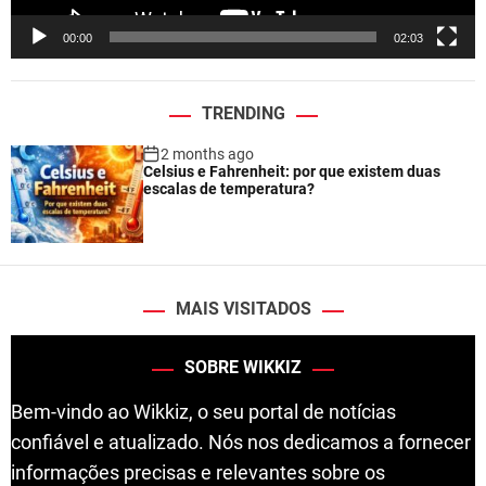
e
00:00
02:03
r
TRENDING
2 months ago
Celsius e Fahrenheit: por que existem duas
escalas de temperatura?
MAIS VISITADOS
SOBRE WIKKIZ
Bem-vindo ao Wikkiz, o seu portal de notícias
confiável e atualizado. Nós nos dedicamos a fornecer
informações precisas e relevantes sobre os