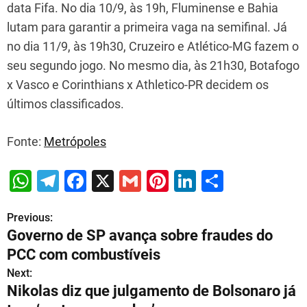
data Fifa. No dia 10/9, às 19h, Fluminense e Bahia
lutam para garantir a primeira vaga na semifinal. Já
no dia 11/9, às 19h30, Cruzeiro e Atlético-MG fazem o
seu segundo jogo. No mesmo dia, às 21h30, Botafogo
x Vasco e Corinthians x Athletico-PR decidem os
últimos classificados.
Fonte:
Metrópoles
W
T
F
X
G
Pi
Li
S
h
el
a
m
nt
n
h
Previous:
P
at
e
c
ai
er
k
ar
Governo de SP avança sobre fraudes do
s
gr
e
l
e
e
e
o
PCC com combustíveis
A
a
b
st
dI
s
Next:
p
m
o
n
Nikolas diz que julgamento de Bolsonaro já
t