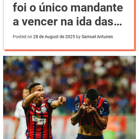
l
foi o único mandante
o
r
m
a vencer na ida das
o
d
quartas
e
Posted on
28 de August de 2025
by
Samuel Antunes