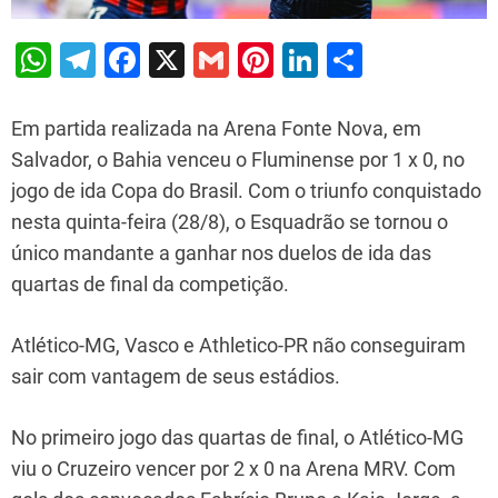
W
T
F
X
G
Pi
Li
S
h
el
a
m
nt
n
h
at
e
c
ai
er
k
ar
Em partida realizada na Arena Fonte Nova, em
s
gr
e
l
e
e
e
Salvador, o Bahia venceu o Fluminense por 1 x 0, no
jogo de ida Copa do Brasil. Com o triunfo conquistado
A
a
b
st
dI
nesta quinta-feira (28/8), o Esquadrão se tornou o
p
m
o
n
único mandante a ganhar nos duelos de ida das
p
o
quartas de final da competição.
k
Atlético-MG, Vasco e Athletico-PR não conseguiram
sair com vantagem de seus estádios.
No primeiro jogo das quartas de final, o Atlético-MG
viu o Cruzeiro vencer por 2 x 0 na Arena MRV. Com