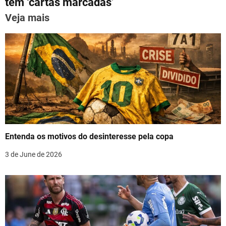
p
o
tem ‘cartas marcadas’
n
k
Veja mais
a
v
i
g
a
t
Entenda os motivos do desinteresse pela copa
i
3 de June de 2026
o
n