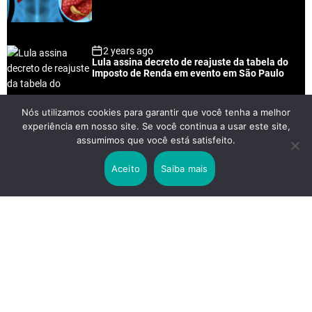
2 years ago
Lula assina decreto de reajuste da tabela do
Imposto de Renda em evento em São Paulo
Nós utilizamos cookies para garantir que você tenha a melhor
experiência em nosso site. Se você continua a usar este site,
2 years ago
assumimos que você está satisfeito.
Lei Rouanet e Petrobras financiam evento em
que Lula pediu votos para Boulos
Aceito
Saiba mais
2 years ago
Os 20 Benefícios do Chá Verde
LINKS IMPORTANTES
Política de Privacidade