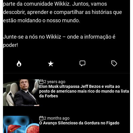
parte da comunidade Wikkiz. Juntos, vamos
descobrir, aprender e compartilhar as histórias que
estão moldando o nosso mundo.
Junte-se a nós no Wikkiz – onde a informação é
poder!
P
R
C
T
o
e
o
a
p
c
m
g
2 years ago
u
e
m
g
Elon Musk ultrapassa Jeff Bezos e volta ao
l
n
e
e
posto de americano mais rico do mundo na lista
a
t
n
d
da Forbes
r
t
2 months ago
O Avanço Silencioso da Gordura no Fígado