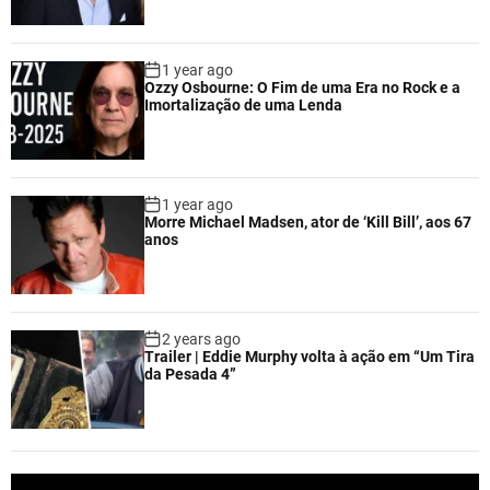
1 year ago
Ozzy Osbourne: O Fim de uma Era no Rock e a
Imortalização de uma Lenda
1 year ago
Morre Michael Madsen, ator de ‘Kill Bill’, aos 67
anos
2 years ago
Trailer | Eddie Murphy volta à ação em “Um Tira
da Pesada 4”
V