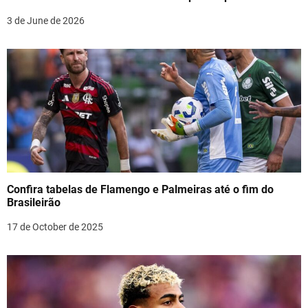
t
3 de June de 2026
i
o
n
Confira tabelas de Flamengo e Palmeiras até o fim do
Brasileirão
17 de October de 2025