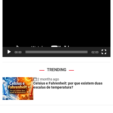
i
d
e
o
P
l
a
y
e
00:00
02:03
r
TRENDING
2 months ago
Celsius e Fahrenheit: por que existem duas
escalas de temperatura?