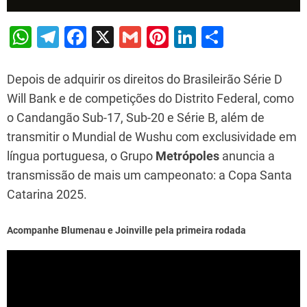
W
T
F
X
G
Pi
Li
S
h
el
a
m
nt
n
h
at
e
c
ai
er
k
ar
Depois de adquirir os direitos do Brasileirão Série D
s
gr
e
l
e
e
e
Will Bank e de competições do Distrito Federal, como
o Candangão Sub-17, Sub-20 e Série B, além de
A
a
b
st
dI
transmitir o Mundial de Wushu com exclusividade em
p
m
o
n
língua portuguesa, o Grupo
Metrópoles
anuncia a
p
o
transmissão de mais um campeonato: a Copa Santa
k
Catarina 2025.
Acompanhe Blumenau e Joinville pela primeira rodada