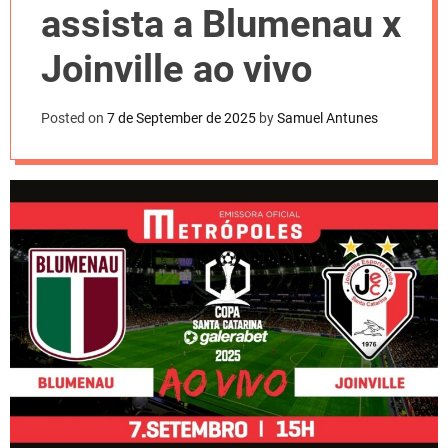
l
assista a Blumenau x
o
r
m
Joinville ao vivo
o
d
e
Posted on
7 de September de 2025
by
Samuel Antunes