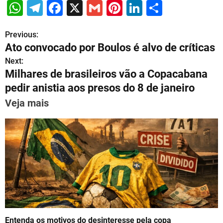
W
T
F
X
G
Pi
Li
S
h
el
a
m
nt
n
h
Previous:
P
at
e
c
ai
er
k
ar
Ato convocado por Boulos é alvo de críticas
s
gr
e
l
e
e
e
o
Next:
A
a
b
st
dI
Milhares de brasileiros vão a Copacabana
s
p
m
o
n
pedir anistia aos presos do 8 de janeiro
t
p
o
Veja mais
n
k
a
v
i
g
a
Entenda os motivos do desinteresse pela copa