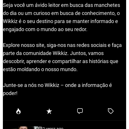
Seja você um ávido leitor em busca das manchetes
do dia ou um curioso em busca de conhecimento, o
Wikkiz é o seu destino para se manter informado e
engajado com o mundo ao seu redor.
Explore nosso site, siga-nos nas redes sociais e faça
parte da comunidade Wikkiz. Juntos, vamos
descobrir, aprender e compartilhar as histórias que
estão moldando o nosso mundo.
Junte-se a nós no Wikkiz – onde a informação é
poder!
P
R
C
T
o
e
o
a
p
c
m
g
2 years ago