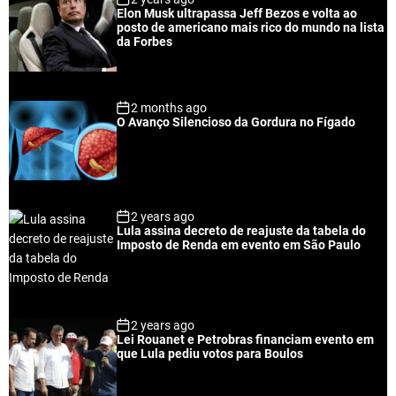
u
e
m
g
Elon Musk ultrapassa Jeff Bezos e volta ao
l
n
e
e
posto de americano mais rico do mundo na lista
a
t
n
d
da Forbes
r
t
2 months ago
O Avanço Silencioso da Gordura no Fígado
2 years ago
Lula assina decreto de reajuste da tabela do
Imposto de Renda em evento em São Paulo
2 years ago
Lei Rouanet e Petrobras financiam evento em
que Lula pediu votos para Boulos