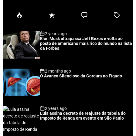
P
R
C
T
o
e
o
a
p
c
m
g
2 years ago
u
e
m
g
Elon Musk ultrapassa Jeff Bezos e volta ao
l
n
e
e
posto de americano mais rico do mundo na lista
a
t
n
d
da Forbes
r
t
2 months ago
O Avanço Silencioso da Gordura no Fígado
2 years ago
Lula assina decreto de reajuste da tabela do
Imposto de Renda em evento em São Paulo