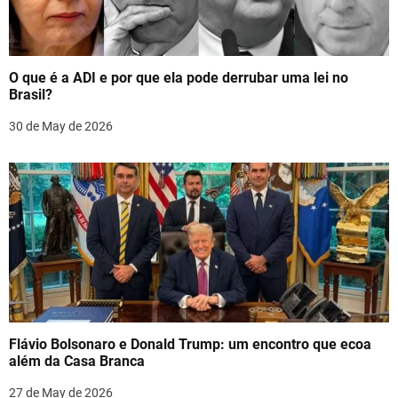
a
t
O que é a ADI e por que ela pode derrubar uma lei no
i
Brasil?
o
30 de May de 2026
n
Flávio Bolsonaro e Donald Trump: um encontro que ecoa
além da Casa Branca
27 de May de 2026