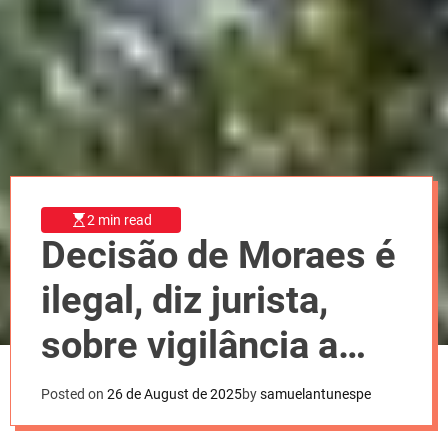
l
o
r
m
o
d
e
2 min read
Decisão de Moraes é
ilegal, diz jurista,
sobre vigilância a
Bolsonaro
Posted on
26 de August de 2025
by
samuelantunespe