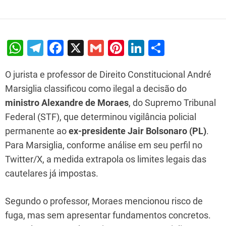
W
T
F
X
G
Pi
Li
S
h
el
a
m
nt
n
h
O jurista e professor de Direito Constitucional André
at
e
c
ai
er
k
ar
Marsiglia classificou como ilegal a decisão do
s
gr
e
l
e
e
e
ministro Alexandre de Moraes
, do Supremo Tribunal
A
a
b
st
dI
Federal (STF), que determinou vigilância policial
p
m
o
n
permanente ao
ex-presidente Jair Bolsonaro (PL)
.
p
o
Para Marsiglia, conforme análise em seu perfil no
k
Twitter/X, a medida extrapola os limites legais das
cautelares já impostas.
Segundo o professor, Moraes mencionou risco de
fuga, mas sem apresentar fundamentos concretos.