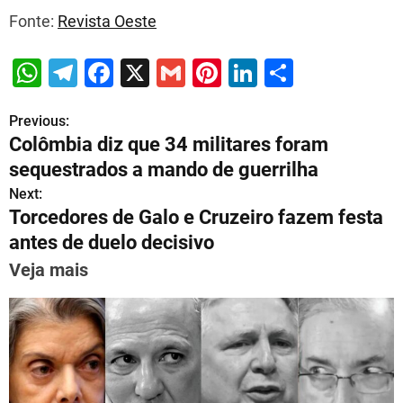
Fonte:
Revista Oeste
W
T
F
X
G
Pi
Li
S
h
el
a
m
nt
n
h
Previous:
P
at
e
c
ai
er
k
ar
Colômbia diz que 34 militares foram
s
gr
e
l
e
e
e
o
sequestrados a mando de guerrilha
A
a
b
st
dI
s
Next:
p
m
o
n
Torcedores de Galo e Cruzeiro fazem festa
t
p
o
antes de duelo decisivo
n
k
Veja mais
a
v
i
g