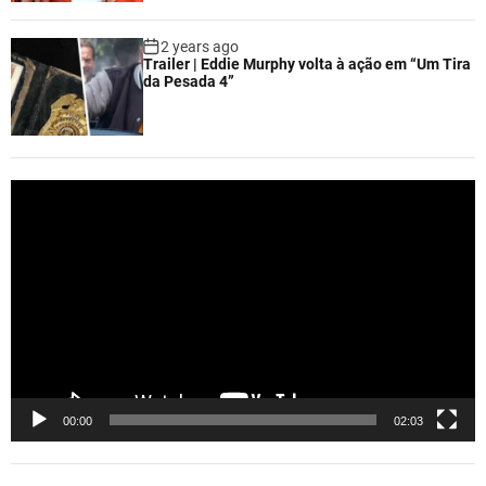
2 years ago
Trailer | Eddie Murphy volta à ação em “Um Tira
da Pesada 4”
V
i
d
e
o
P
l
a
y
e
00:00
02:03
r