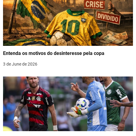
v
i
g
a
t
Entenda os motivos do desinteresse pela copa
i
3 de June de 2026
o
n