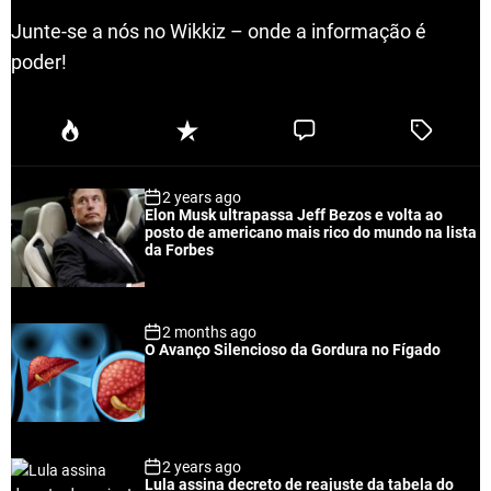
Junte-se a nós no Wikkiz – onde a informação é
poder!
P
R
C
T
o
e
o
a
p
c
m
g
2 years ago
u
e
m
g
Elon Musk ultrapassa Jeff Bezos e volta ao
l
n
e
e
posto de americano mais rico do mundo na lista
a
t
n
d
da Forbes
r
t
2 months ago
O Avanço Silencioso da Gordura no Fígado
2 years ago
Lula assina decreto de reajuste da tabela do