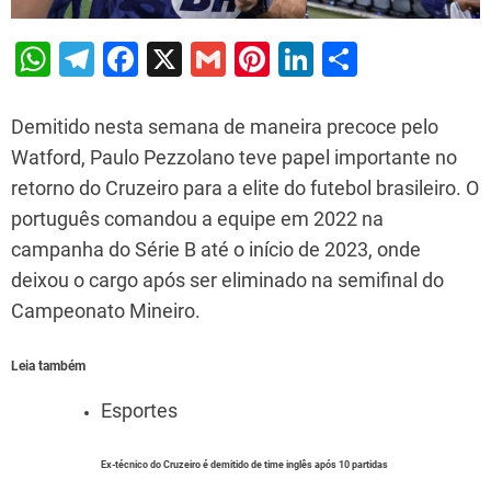
W
T
F
X
G
Pi
Li
S
h
el
a
m
nt
n
h
at
e
c
ai
er
k
ar
Demitido nesta semana de maneira precoce pelo
s
gr
e
l
e
e
e
Watford, Paulo Pezzolano teve papel importante no
retorno do Cruzeiro para a elite do futebol brasileiro. O
A
a
b
st
dI
português comandou a equipe em 2022 na
p
m
o
n
campanha do Série B até o início de 2023, onde
p
o
deixou o cargo após ser eliminado na semifinal do
k
Campeonato Mineiro.
Leia também
Esportes
Ex-técnico do Cruzeiro é demitido de time inglês após 10 partidas