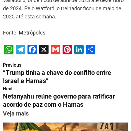
Valladolid, onde ficou de abril de 2023 até dezembro
de 2024. Pelo Watford, o treinador ficou de maio de
2025 até esta semana.
Fonte:
Metrópoles
W
T
F
X
G
Pi
Li
S
h
el
a
m
nt
n
h
Previous:
P
at
e
c
ai
er
k
ar
“Trump tinha a chave do conflito entre
s
gr
e
l
e
e
e
o
Israel e Hamas”
A
a
b
st
dI
s
Next:
p
m
o
n
Netanyahu reúne governo para ratificar
t
p
o
acordo de paz com o Hamas
n
k
Veja mais
a