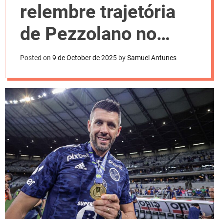
l
relembre trajetória
o
r
m
de Pezzolano no
o
d
Cruzeiro
e
Posted on
9 de October de 2025
by
Samuel Antunes