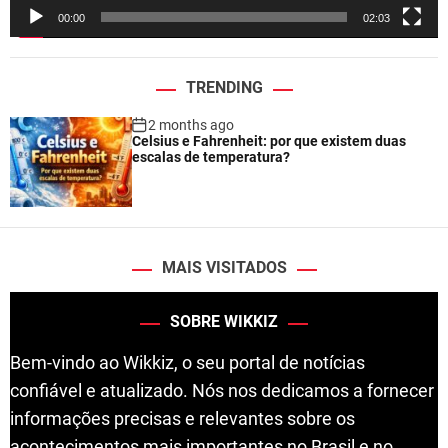
e
00:00
02:03
r
TRENDING
2 months ago
Celsius e Fahrenheit: por que existem duas
escalas de temperatura?
MAIS VISITADOS
SOBRE WIKKIZ
Bem-vindo ao Wikkiz, o seu portal de notícias
confiável e atualizado. Nós nos dedicamos a fornecer
informações precisas e relevantes sobre os
acontecimentos mais importantes no Brasil e no