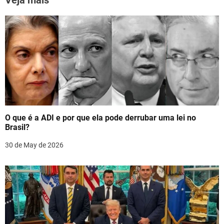
k
a
v
i
g
a
t
O que é a ADI e por que ela pode derrubar uma lei no
i
Brasil?
o
30 de May de 2026
n