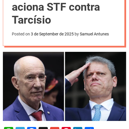
l
aciona STF contra
o
r
m
Tarcísio
o
d
e
Posted on
3 de September de 2025
by
Samuel Antunes