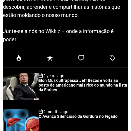
descobrir, aprender e compartilhar as histórias que
estão moldando o nosso mundo.
Junte-se a nós no Wikkiz – onde a informação é
poder!
P
R
C
T
o
e
o
a
p
c
m
g
2 years ago
u
e
m
g
Elon Musk ultrapassa Jeff Bezos e volta ao
l
n
e
e
posto de americano mais rico do mundo na lista
a
t
n
d
da Forbes
r
t
2 months ago
O Avanço Silencioso da Gordura no Fígado