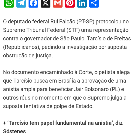
W
T
F
X
G
Pi
Li
S
h
el
a
m
nt
n
h
at
e
c
ai
er
k
ar
O deputado federal Rui Falcão (PT-SP) protocolou no
s
gr
e
l
e
e
e
Supremo Tribunal Federal (STF) uma representação
contra o governador de São Paulo, Tarcísio de Freitas
A
a
b
st
dI
(Republicanos), pedindo a investigação por suposta
p
m
o
n
obstrução de justiça.
p
o
k
No documento encaminhado à Corte, o petista alega
que Tarcísio busca em Brasília a aprovação de uma
anistia ampla para beneficiar Jair Bolsonaro (PL) e
outros réus no momento em que o Supremo julga a
suposta tentativa de golpe de Estado.
+ ‘Tarcísio tem papel fundamental na anistia’, diz
Sóstenes