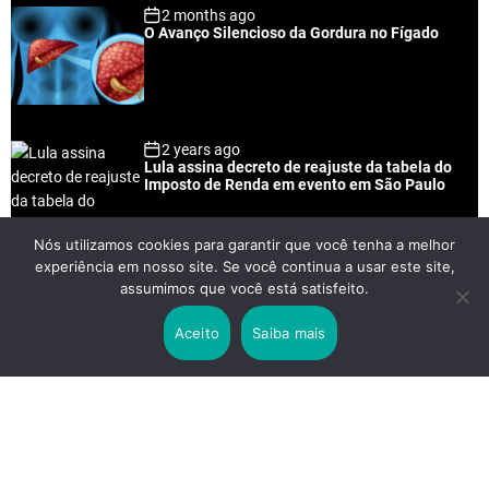
2 months ago
O Avanço Silencioso da Gordura no Fígado
2 years ago
Lula assina decreto de reajuste da tabela do
Imposto de Renda em evento em São Paulo
Nós utilizamos cookies para garantir que você tenha a melhor
experiência em nosso site. Se você continua a usar este site,
2 years ago
assumimos que você está satisfeito.
Lei Rouanet e Petrobras financiam evento em
que Lula pediu votos para Boulos
Aceito
Saiba mais
2 years ago
Os 20 Benefícios do Chá Verde