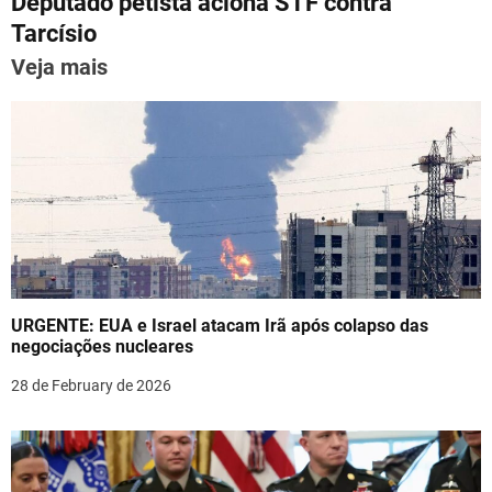
p
m
o
n
Deputado petista aciona STF contra
t
p
o
Tarcísio
n
k
Veja mais
a
v
i
g
a
t
URGENTE: EUA e Israel atacam Irã após colapso das
i
negociações nucleares
o
28 de February de 2026
n