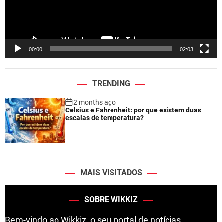
l
a
y
e
00:00
02:03
r
TRENDING
2 months ago
Celsius e Fahrenheit: por que existem duas
escalas de temperatura?
MAIS VISITADOS
SOBRE WIKKIZ
Bem-vindo ao Wikkiz, o seu portal de notícias