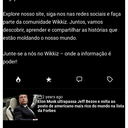
Explore nosso site, siga-nos nas redes sociais e faça
parte da comunidade Wikkiz. Juntos, vamos
descobrir, aprender e compartilhar as histórias que
estão moldando o nosso mundo.
Junte-se a nós no Wikkiz – onde a informação é
poder!
P
R
C
T
o
e
o
a
p
c
m
g
2 years ago
u
e
m
g
Elon Musk ultrapassa Jeff Bezos e volta ao
l
n
e
e
posto de americano mais rico do mundo na lista
a
t
n
d
da Forbes
r
t