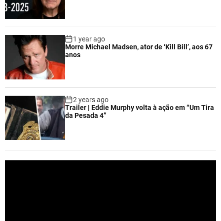
1 year ago
Morre Michael Madsen, ator de ‘Kill Bill’, aos 67
anos
2 years ago
Trailer | Eddie Murphy volta à ação em “Um Tira
da Pesada 4”
V
i
d
e
o
P