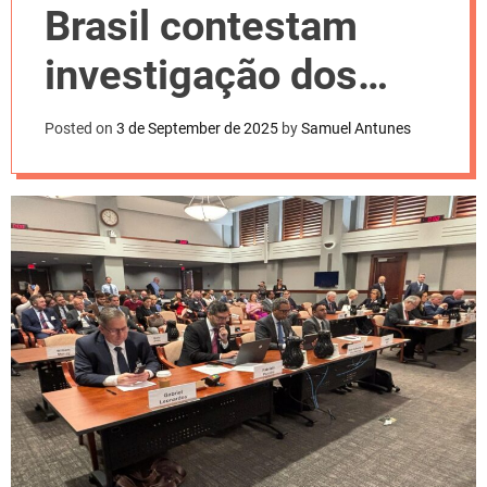
l
Brasil contestam
o
r
m
investigação dos
o
d
EUA em audiência
e
Posted on
3 de September de 2025
by
Samuel Antunes