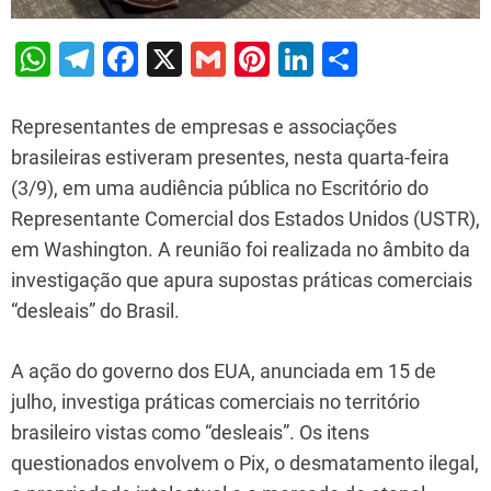
W
T
F
X
G
Pi
Li
S
h
el
a
m
nt
n
h
at
e
c
ai
er
k
ar
Representantes de empresas e associações
s
gr
e
l
e
e
e
brasileiras estiveram presentes, nesta quarta-feira
(3/9), em uma audiência pública no Escritório do
A
a
b
st
dI
Representante Comercial dos Estados Unidos (USTR),
p
m
o
n
em Washington. A reunião foi realizada no âmbito da
p
o
investigação que apura supostas práticas comerciais
k
“desleais” do Brasil.
A ação do governo dos EUA, anunciada em 15 de
julho, investiga práticas comerciais no território
brasileiro vistas como “desleais”. Os itens
questionados envolvem o Pix, o desmatamento ilegal,