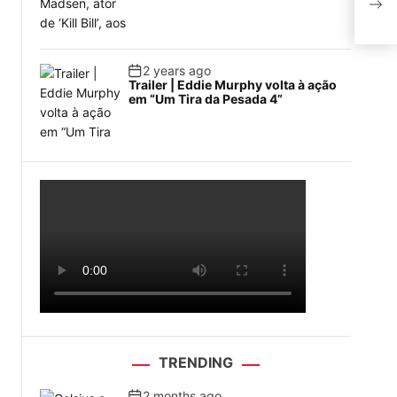
de c
2 years ago
Trailer | Eddie Murphy volta à ação
em “Um Tira da Pesada 4”
TRENDING
2 months ago