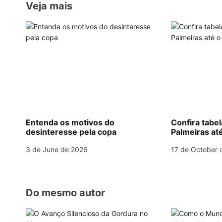
A
a
b
st
dI
s
Veja mais
p
m
o
n
t
p
o
n
k
a
v
i
g
Entenda os motivos do
Confira tabe
desinteresse pela copa
Palmeiras até
a
3 de June de 2026
17 de October 
t
i
o
Do mesmo autor
n