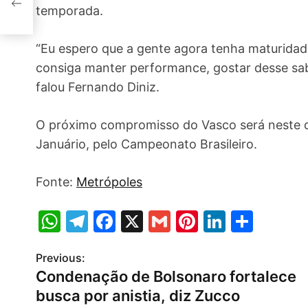
temporada.
“Eu espero que a gente agora tenha maturidade
consiga manter performance, gostar desse sabo
falou Fernando Diniz.
O próximo compromisso do Vasco será neste d
Januário, pelo Campeonato Brasileiro.
Fonte:
Metrópoles
W
T
F
X
G
Pi
Li
S
h
el
a
m
nt
n
h
Previous:
P
at
e
c
ai
er
k
ar
Condenação de Bolsonaro fortalece
s
gr
e
l
e
e
e
o
busca por anistia, diz Zucco