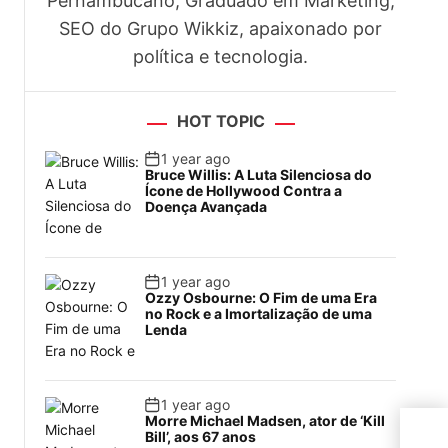
Pernambucano, Graduado em Marketing,
SEO do Grupo Wikkiz, apaixonado por
política e tecnologia.
HOT TOPIC
1 year ago
Bruce Willis: A Luta Silenciosa do
Ícone de Hollywood Contra a
Doença Avançada
1 year ago
Ozzy Osbourne: O Fim de uma Era
no Rock e a Imortalização de uma
Lenda
1 year ago
Morre Michael Madsen, ator de ‘Kill
Ben
Bill’, aos 67 anos