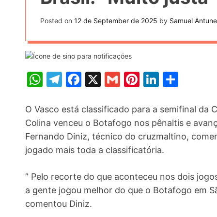
t
k
n
h
e
Posted on
12 de September de 2025
by
Samuel Antune
k
a
r
e
r
e
d
e
s
I
W
T
F
X
G
Pi
Li
S
t
n
h
el
a
m
nt
n
h
at
e
c
ai
er
k
ar
O Vasco está classificado para a semifinal da C
s
gr
e
l
e
e
e
Colina venceu o Botafogo nos pênaltis e avan
Fernando Diniz, técnico do cruzmaltino, comen
A
a
b
st
dI
jogado mais toda a classificatória.
p
m
o
n
p
o
” Pelo recorte do que aconteceu nos dois jogos
k
a gente jogou melhor do que o Botafogo em São
comentou Diniz.