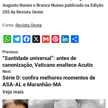
Augusto Nunes e Branca Nunes publicado na Edição
255 da Revista Oeste
Fonte:
Revista Oeste
W
T
F
X
G
Pi
Li
S
h
el
a
m
nt
n
h
Previous:
P
at
e
c
ai
er
k
ar
“Santidade universal”: antes de
s
gr
e
l
e
e
e
o
canonização, Vaticano enaltece Acutis
A
a
b
st
dI
s
Next:
p
m
o
n
Série D: confira melhores momentos de
t
p
o
ASA-AL e Maranhão-MA
n
k
Veja mais
a