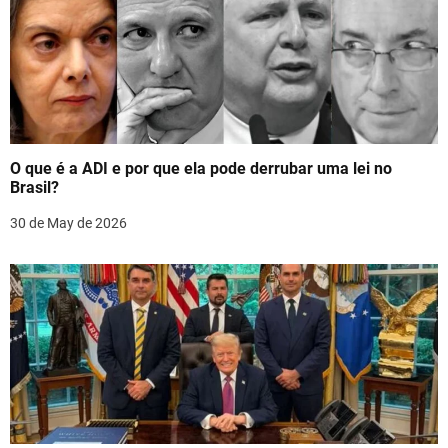
v
i
g
a
t
O que é a ADI e por que ela pode derrubar uma lei no
i
Brasil?
o
30 de May de 2026
n