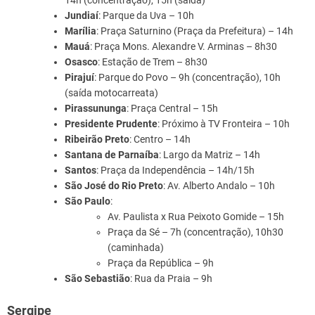
14h (concentração), 15h (saída)
Jundiaí
: Parque da Uva – 10h
Marília
: Praça Saturnino (Praça da Prefeitura) – 14h
Mauá
: Praça Mons. Alexandre V. Arminas – 8h30
Osasco
: Estação de Trem – 8h30
Pirajuí
: Parque do Povo – 9h (concentração), 10h
(saída motocarreata)
Pirassununga
: Praça Central – 15h
Presidente Prudente
: Próximo à TV Fronteira – 10h
Ribeirão Preto
: Centro – 14h
Santana de Parnaíba
: Largo da Matriz – 14h
Santos
: Praça da Independência – 14h/15h
São José do Rio Preto
: Av. Alberto Andalo – 10h
São Paulo
:
Av. Paulista x Rua Peixoto Gomide – 15h
Praça da Sé – 7h (concentração), 10h30
(caminhada)
Praça da República – 9h
São Sebastião
: Rua da Praia – 9h
Sergipe