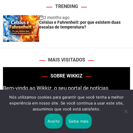
TRENDING
2 months ago
Celsius e Fahrenheit: por que existem duas
escalas de temperatura?
MAIS VISITADOS
SOBRE WIKKIZ
Bem-vindo ao Wikkiz, o seu portal de notícias
confiável e atualizado. Nós nos dedicamos a fornecer
Nós utilizamos cookies para garantir que você tenha a melhor
experiência em nosso site. Se você continua a usar este site,
informações precisas e relevantes sobre os
assumimos que você está satisfeito.
acontecimentos mais importantes no Brasil e no
mundo.
Aceito
Saiba mais