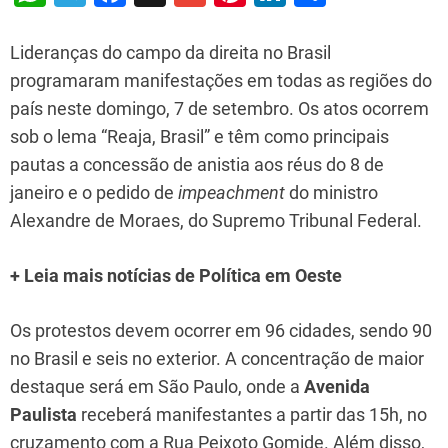
h
el
a
m
nt
n
h
at
e
c
ai
er
k
ar
Lideranças do campo da direita no Brasil
s
gr
e
l
e
e
e
programaram manifestações em todas as regiões do
país neste domingo, 7 de setembro. Os atos ocorrem
A
a
b
st
dI
sob o lema “Reaja, Brasil” e têm como principais
p
m
o
n
pautas a concessão de anistia aos réus do 8 de
p
o
janeiro e o pedido de
impeachment
do ministro
k
Alexandre de Moraes, do Supremo Tribunal Federal.
+ Leia mais notícias de Política em Oeste
Os protestos devem ocorrer em 96 cidades, sendo 90
no Brasil e seis no exterior. A concentração de maior
destaque será em São Paulo, onde a
Avenida
Paulista
receberá manifestantes a partir das 15h, no
cruzamento com a Rua Peixoto Gomide. Além disso,