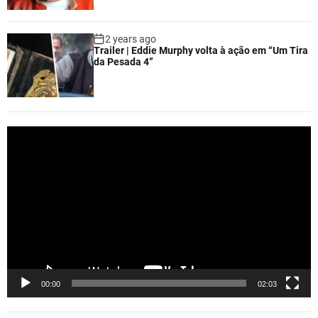
2 years ago
Trailer | Eddie Murphy volta à ação em “Um Tira
da Pesada 4”
V
i
d
e
o
P
l
a
y
e
00:00
02:03
r