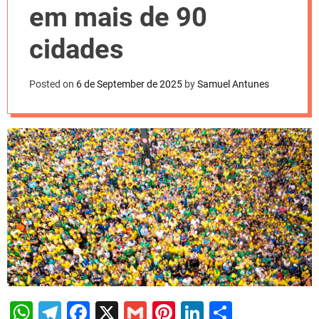
l
em mais de 90
o
r
m
cidades
o
d
e
Posted on
6 de September de 2025
by
Samuel Antunes
W
T
F
X
G
Pi
Li
S