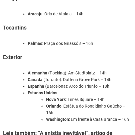
Aracaju
: Orla de Atalaia – 14h
Tocantins
Palmas
: Praça dos Girassóis – 16h
Exterior
Alemanha
(Pocking): Am Stadtplatz – 14h
Canadá
(Toronto): Dufferin Grove Park – 14h
Espanha
(Barcelona): Arco do Triunfo – 18h
Estados Unidos
Nova York
: Times Square – 14h
Orlando
: Estátua do Ronaldinho Gaúcho –
16h
Washington
: Em frente à Casa Branca – 16h
Leia também: “A anistia inevitável”, artigo de