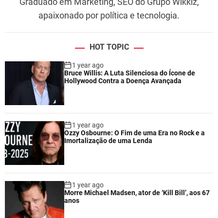
Graduado em Marketing, SEO do Grupo Wikkiz,
apaixonado por política e tecnologia.
HOT TOPIC
1 year ago
Bruce Willis: A Luta Silenciosa do Ícone de
Hollywood Contra a Doença Avançada
1 year ago
Ozzy Osbourne: O Fim de uma Era no Rock e a
Imortalização de uma Lenda
1 year ago
Morre Michael Madsen, ator de ‘Kill Bill’, aos 67
anos