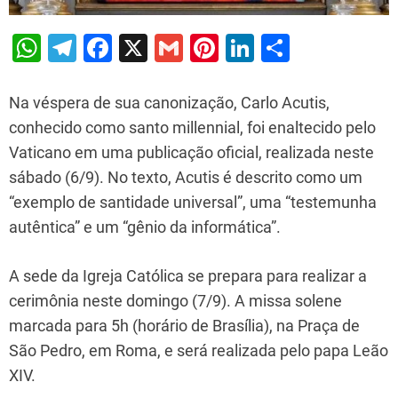
W
T
F
X
G
Pi
Li
S
h
el
a
m
nt
n
h
at
e
c
ai
er
k
ar
Na véspera de sua canonização, Carlo Acutis,
s
gr
e
l
e
e
e
conhecido como santo millennial, foi enaltecido pelo
Vaticano em uma publicação oficial, realizada neste
A
a
b
st
dI
sábado (6/9). No texto, Acutis é descrito como um
p
m
o
n
“exemplo de santidade universal”, uma “testemunha
p
o
autêntica” e um “gênio da informática”.
k
A sede da Igreja Católica se prepara para realizar a
cerimônia neste domingo (7/9). A missa solene
marcada para 5h (horário de Brasília), na Praça de
São Pedro, em Roma, e será realizada pelo papa Leão
XIV.