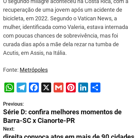
O segundo milagre aconteceu na Costa Rica, com a
recuperação de uma jovem após um acidente de
bicicleta, em 2022. Segundo o Vatican News, a
mulher, identificada como Valeria, estava internada
com poucas chances de sobrevivência, mas foi
curada dias após a mãe dela rezar na tumba de
Acutis, em Assis, na Itália.
Fonte:
Metrópoles
W
T
F
X
G
Pi
Li
S
h
el
a
m
nt
n
h
Previous:
P
at
e
c
ai
er
k
ar
Série D: confira melhores momentos de
s
gr
e
l
e
e
e
o
Barra-SC x Cianorte-PR
A
a
b
st
dI
s
Next:
p
m
o
n
direita convoca atos em mais de 90 cidades