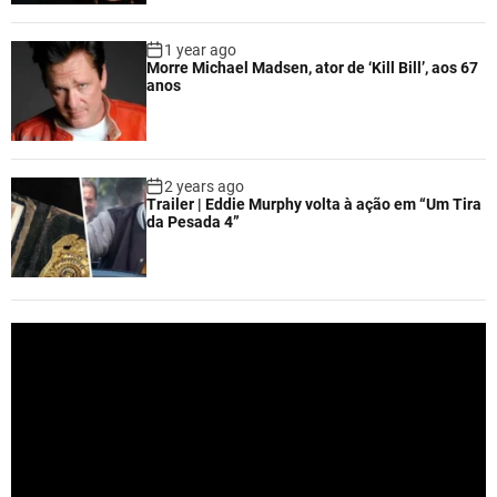
1 year ago
Morre Michael Madsen, ator de ‘Kill Bill’, aos 67
anos
2 years ago
Trailer | Eddie Murphy volta à ação em “Um Tira
da Pesada 4”
V
i
d
e
o
P
l