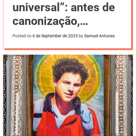
l
universal”: antes de
o
r
m
canonização,
o
d
Vaticano enaltece
e
Posted on
6 de September de 2025
by
Samuel Antunes
Acutis