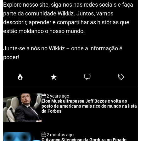
Explore nosso site, siga-nos nas redes sociais e faça
parte da comunidade Wikkiz. Juntos, vamos
descobrir, aprender e compartilhar as histórias que
estão moldando o nosso mundo.
Junte-se a nós no Wikkiz – onde a informação é
poder!
P
R
C
T
o
e
o
a
p
c
m
g
2 years ago
u
e
m
g
Elon Musk ultrapassa Jeff Bezos e volta ao
l
n
e
e
posto de americano mais rico do mundo na lista
a
t
n
d
da Forbes
r
t
2 months ago
O Avanço Silencioso da Gordura no Fígado