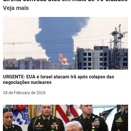
t
p
o
Veja mais
n
k
a
v
i
g
a
URGENTE: EUA e Israel atacam Irã após colapso das
t
negociações nucleares
i
28 de February de 2026
o
n