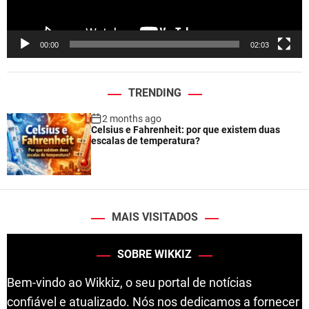
a
y
e
00:00
02:03
r
TRENDING
2 months ago
Celsius e Fahrenheit: por que existem duas
escalas de temperatura?
MAIS VISITADOS
SOBRE WIKKIZ
Bem-vindo ao Wikkiz, o seu portal de notícias
confiável e atualizado. Nós nos dedicamos a fornecer