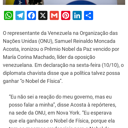
W
T
F
X
G
Pi
Li
S
h
el
a
m
nt
n
h
at
e
c
ai
er
k
ar
O representante da Venezuela na Organização das
s
gr
e
l
e
e
e
Nações Unidas (ONU), Samuel Reinaldo Moncada
Acosta, ironizou o Prêmio Nobel da Paz vencido por
A
a
b
st
dI
María Corina Machado, líder da oposição
p
m
o
n
venezuelana. Em declaração na sexta-feira (10/10), o
p
o
diplomata chavista disse que a política talvez possa
k
ganhar “o Nobel de Física”.
“Eu não sei a reação do meu governo, mas eu
posso falar a minha”, disse Acosta à repórteres,
na sede da ONU, em Nova York. “Eu esperava
que ela ganhasse o Nobel de Física, porque ela