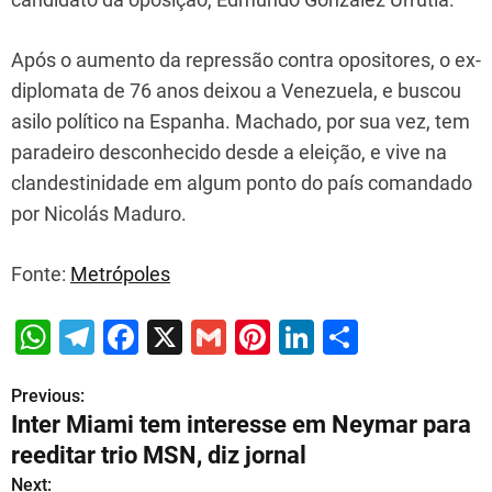
Após o aumento da repressão contra opositores, o ex-
diplomata de 76 anos deixou a Venezuela, e buscou
asilo político na Espanha. Machado, por sua vez, tem
paradeiro desconhecido desde a eleição, e vive na
clandestinidade em algum ponto do país comandado
por Nicolás Maduro.
Fonte:
Metrópoles
W
T
F
X
G
Pi
Li
S
h
el
a
m
nt
n
h
Previous:
P
at
e
c
ai
er
k
ar
Inter Miami tem interesse em Neymar para
s
gr
e
l
e
e
e
o
reeditar trio MSN, diz jornal
A
a
b
st
dI
s
Next: