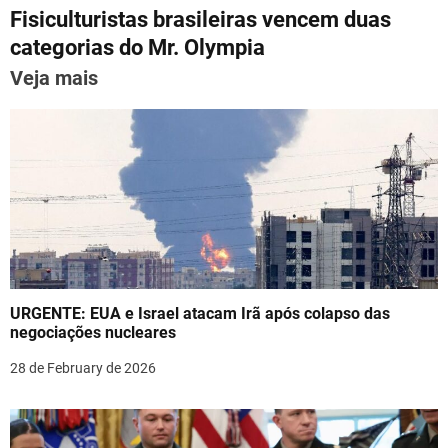
p
m
o
n
Fisiculturistas brasileiras vencem duas
t
p
o
categorias do Mr. Olympia
n
k
Veja mais
a
v
i
g
a
t
URGENTE: EUA e Israel atacam Irã após colapso das
i
negociações nucleares
o
28 de February de 2026
n