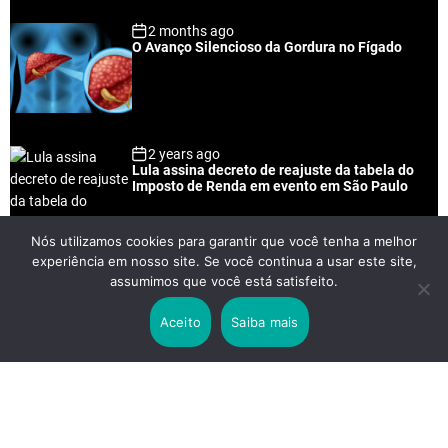
2 months ago
O Avanço Silencioso da Gordura no Fígado
2 years ago
Lula assina decreto de reajuste da tabela do
Imposto de Renda em evento em São Paulo
Nós utilizamos cookies para garantir que você tenha a melhor
experiência em nosso site. Se você continua a usar este site,
2 years ago
assumimos que você está satisfeito.
Lei Rouanet e Petrobras financiam evento em
que Lula pediu votos para Boulos
Aceito
Saiba mais
2 years ago
Os 20 Benefícios do Chá Verde