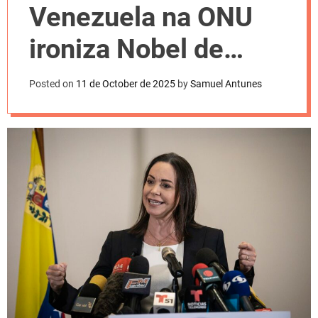
l
Venezuela na ONU
o
r
m
ironiza Nobel de
o
d
María Corina
e
Posted on
11 de October de 2025
by
Samuel Antunes
Machado