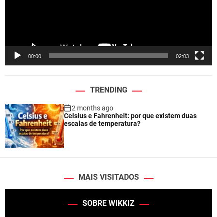
P
l
a
y
e
00:00
02:03
r
TRENDING
2 months ago
Celsius e Fahrenheit: por que existem duas
escalas de temperatura?
MAIS VISITADOS
SOBRE WIKKIZ