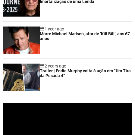
Imortalização de uma Lenda
1 year ago
Morre Michael Madsen, ator de ‘Kill Bill’, aos 67
anos
2 years ago
Trailer | Eddie Murphy volta à ação em “Um Tira
da Pesada 4”
V
i
d
e
o