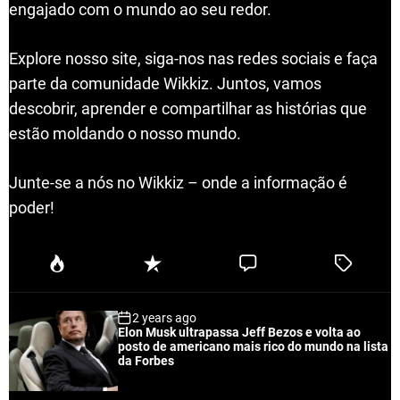
engajado com o mundo ao seu redor.
Explore nosso site, siga-nos nas redes sociais e faça
parte da comunidade Wikkiz. Juntos, vamos
descobrir, aprender e compartilhar as histórias que
estão moldando o nosso mundo.
Junte-se a nós no Wikkiz – onde a informação é
poder!
P
R
C
T
o
e
o
a
p
c
m
g
2 years ago
u
e
m
g
Elon Musk ultrapassa Jeff Bezos e volta ao
l
n
e
e
posto de americano mais rico do mundo na lista
a
t
n
d
da Forbes
r
t