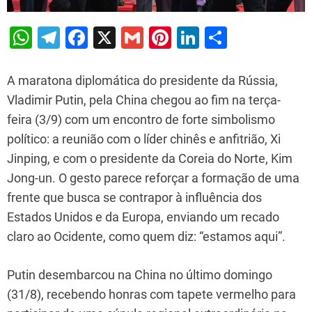
W
T
F
X
G
Pi
Li
S
h
el
a
m
nt
n
h
at
e
c
ai
er
k
ar
A maratona diplomática do presidente da Rússia,
s
gr
e
l
e
e
e
Vladimir Putin, pela China chegou ao fim na terça-
feira (3/9) com um encontro de forte simbolismo
A
a
b
st
dI
político: a reunião com o líder chinês e anfitrião, Xi
p
m
o
n
Jinping, e com o presidente da Coreia do Norte, Kim
p
o
Jong-un. O gesto parece reforçar a formação de uma
k
frente que busca se contrapor à influência dos
Estados Unidos e da Europa, enviando um recado
claro ao Ocidente, como quem diz: “estamos aqui”.
Putin desembarcou na China no último domingo
(31/8), recebendo honras com tapete vermelho para