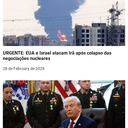
v
i
g
a
t
URGENTE: EUA e Israel atacam Irã após colapso das
i
negociações nucleares
o
28 de February de 2026
n