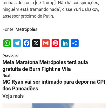
tenha sido ironia [de Trump]. Não há conspirações,
ninguém está tramando nada”, disse Yuri Ushakov,
assessor próximo de Putin.
Fonte:
Metrópoles
W
T
F
X
G
Pi
Li
S
h
el
a
m
nt
n
h
Previous:
P
at
e
c
ai
er
k
ar
Meia Maratona Metrópoles terá aula
s
gr
e
l
e
e
e
o
gratuita de Burn Fight na Vila
A
a
b
st
dI
s
Next:
p
m
o
n
MC Ryan vai ser intimado para depor na CPI
t
p
o
dos Pancadões
n
k
Veja mais
a