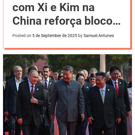
l
com Xi e Kim na
o
r
m
China reforça bloco
o
d
contra Ocidente
e
Posted on
5 de September de 2025
by
Samuel Antunes