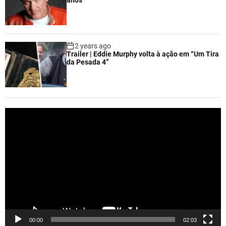
2 years ago
Trailer | Eddie Murphy volta à ação em “Um Tira
da Pesada 4”
V
i
d
e
o
P
l
a
y
e
00:00
02:03
r