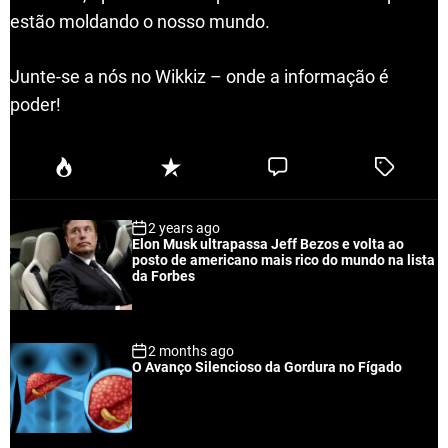
estão moldando o nosso mundo.
Junte-se a nós no Wikkiz – onde a informação é
poder!
P
R
C
T
o
e
o
a
p
c
m
g
2 years ago
u
e
m
g
Elon Musk ultrapassa Jeff Bezos e volta ao
l
n
e
e
posto de americano mais rico do mundo na lista
a
t
n
d
da Forbes
r
t
2 months ago
O Avanço Silencioso da Gordura no Fígado