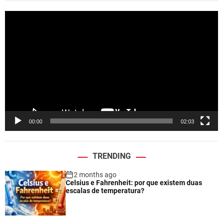
V
i
d
e
o
P
l
a
y
e
00:00
02:03
r
TRENDING
2 months ago
Celsius e Fahrenheit: por que existem duas
escalas de temperatura?