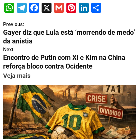
W
T
F
X
G
Pi
Li
S
h
el
a
m
nt
n
h
Previous:
P
at
e
c
ai
er
k
ar
Gayer diz que Lula está ‘morrendo de medo’
s
gr
e
l
e
e
e
o
da anistia
A
a
b
st
dI
s
Next:
p
m
o
n
Encontro de Putin com Xi e Kim na China
t
p
o
reforça bloco contra Ocidente
n
k
Veja mais
a
v
i
g
a