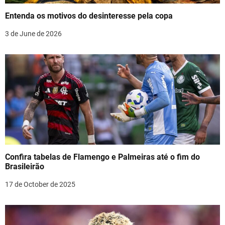
t
Entenda os motivos do desinteresse pela copa
i
3 de June de 2026
o
n
Confira tabelas de Flamengo e Palmeiras até o fim do
Brasileirão
17 de October de 2025