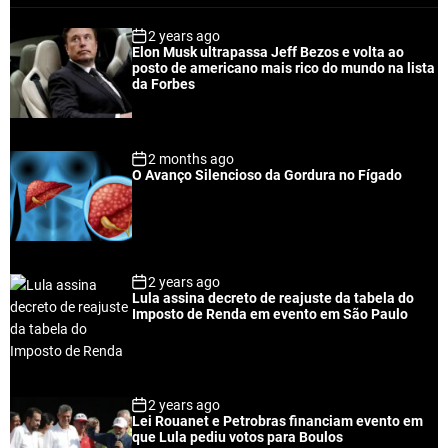
p
c
m
g
2 years ago
u
e
m
g
Elon Musk ultrapassa Jeff Bezos e volta ao
l
n
e
e
posto de americano mais rico do mundo na lista
a
t
n
d
da Forbes
r
t
2 months ago
O Avanço Silencioso da Gordura no Fígado
2 years ago
Lula assina decreto de reajuste da tabela do
Imposto de Renda em evento em São Paulo
2 years ago
Lei Rouanet e Petrobras financiam evento em
que Lula pediu votos para Boulos