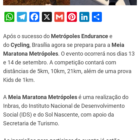
W
T
F
X
G
Pi
Li
S
h
el
a
m
nt
n
h
at
e
c
ai
er
k
ar
Após o sucesso do
Metrópoles Endurance
e
s
gr
e
l
e
e
e
do
Cycling
, Brasília agora se prepara para a
Meia
Maratona Metrópoles
. O evento ocorrerá nos dias 13
A
a
b
st
dI
e 14 de setembro. A competição contará com
p
m
o
n
distâncias de 5km, 10km, 21km, além de uma prova
p
o
Kids de 1km.
k
A
Meia Maratona Metrópoles
é uma realização do
Inbras, do Instituto Nacional de Desenvolvimento
Social (IDS) e do Sol Nascente, com apoio da
Secretaria de Turismo.