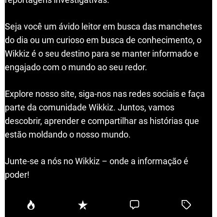
Seja você um ávido leitor em busca das manchetes
do dia ou um curioso em busca de conhecimento, o
Wikkiz é o seu destino para se manter informado e
engajado com o mundo ao seu redor.
Explore nosso site, siga-nos nas redes sociais e faça
parte da comunidade Wikkiz. Juntos, vamos
descobrir, aprender e compartilhar as histórias que
estão moldando o nosso mundo.
Junte-se a nós no Wikkiz – onde a informação é
poder!
P
R
C
T
o
e
o
a