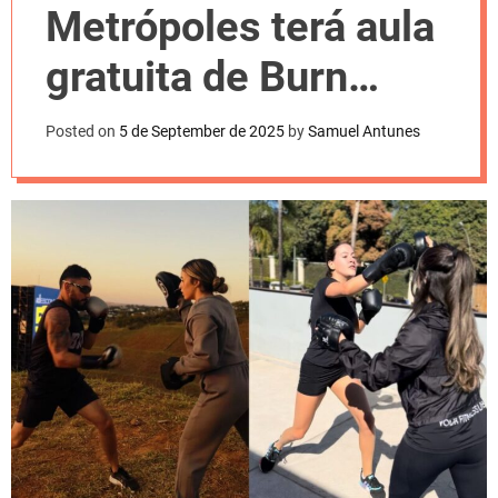
l
Metrópoles terá aula
o
r
m
gratuita de Burn
o
d
Fight na Vila
e
Posted on
5 de September de 2025
by
Samuel Antunes