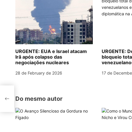
a
v
i
g
a
URGENTE: EUA e Israel atacam
URGENTE: Do
Irã após colapso das
bloqueio tota
t
negociações nucleares
venezuelanos 
diplomática 
i
28 de February de 2026
17 de Decembe
o
a
n
ante
Do mesmo autor