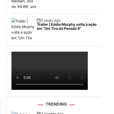
2 years ago
Trailer | Eddie Murphy volta à ação
em “Um Tira da Pesada 4”
TRENDING
2 months ago