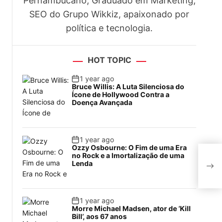
Pernambucano, Graduado em Marketing,
SEO do Grupo Wikkiz, apaixonado por
política e tecnologia.
HOT TOPIC
1 year ago
Bruce Willis: A Luta Silenciosa do
Ícone de Hollywood Contra a
.
Doença Avançada
1 year ago
Ozzy Osbourne: O Fim de uma Era
no Rock e a Imortalização de uma
Mor
Lenda
de 
1 year ago
Morre Michael Madsen, ator de ‘Kill
Bill’, aos 67 anos