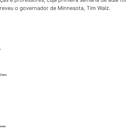
screveu o governador de Minnesota, Tim Walz.
s
Claro
soas