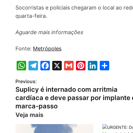
Socorristas e policiais chegaram o local ao re
quarta-feira.
Aguarde mais informações
Fonte:
Metrópoles
W
T
F
X
G
Pi
Li
S
h
el
a
m
nt
n
h
Previous:
P
at
e
c
ai
er
k
ar
Suplicy é internado com arritmia
s
gr
e
l
e
e
e
o
cardíaca e deve passar por implante
A
a
b
st
dI
s
marca-passo
p
m
o
n
Veja mais
t
p
o
n
k