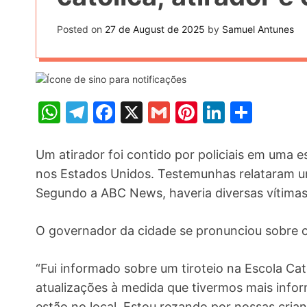
t
k
n
h
e
Posted on
27 de August de 2025
by
Samuel Antunes
k
a
r
e
r
e
d
e
s
I
W
T
F
X
G
Pi
Li
S
t
n
h
el
a
m
nt
n
h
at
e
c
ai
er
k
ar
Um atirador foi contido por policiais em uma 
s
gr
e
l
e
e
e
nos Estados Unidos. Testemunhas relataram um t
Segundo a ABC News, haveria diversas vítimas,
A
a
b
st
dI
p
m
o
n
O governador da cidade se pronunciou sobre o 
p
o
k
“Fui informado sobre um tiroteio na Escola Cat
atualizações à medida que tivermos mais infor
estão no local. Estou rezando por nossas crian