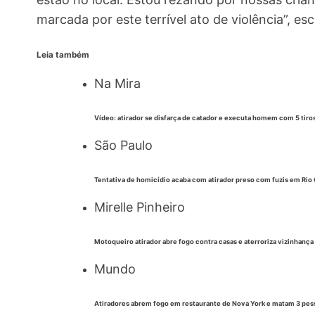
marcada por este terrível ato de violência”, e
Leia também
Na Mira
Vídeo: atirador se disfarça de catador e executa homem com 5 tiro
São Paulo
Tentativa de homicídio acaba com atirador preso com fuzis em Rio 
Mirelle Pinheiro
Motoqueiro atirador abre fogo contra casas e aterroriza vizinhança
Mundo
Atiradores abrem fogo em restaurante de Nova York e matam 3 pes