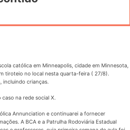
escola católica em Minneapolis, cidade em Minnesota,
iroteio no local nesta quarta-feira ( 27/8).
 incluindo crianças.
caso na rede social X.
ólica Annunciation e continuarei a fornecer
mações. A BCA e a Patrulha Rodoviária Estadual
ças e professores, cuja primeira semana de aula foi