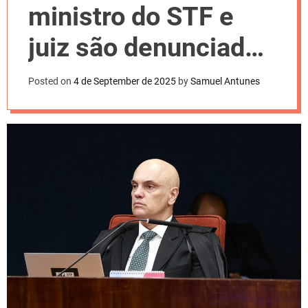
l
ministro do STF e
o
r
m
juiz são denunciados
o
d
por desvio de
e
Posted on
4 de September de 2025
by
Samuel Antunes
heranças de idosos
em SP