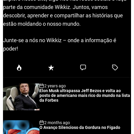
parte da comunidade Wikkiz. Juntos, vamos
descobrir, aprender e compartilhar as histórias que
estão moldando o nosso mundo.
Junte-se a nós no Wikkiz – onde a informação é
poder!
P
R
C
T
o
e
o
a
p
c
m
g
2 years ago
u
e
m
g
Elon Musk ultrapassa Jeff Bezos e volta ao
l
n
e
e
posto de americano mais rico do mundo na lista
a
t
n
d
da Forbes
r
t
2 months ago
O Avanço Silencioso da Gordura no Fígado