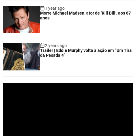
1 year ago
Morre Michael Madsen, ator de ‘Kill Bill’, aos 67
anos
2 years ago
Trailer | Eddie Murphy volta à ação em “Um Tira
da Pesada 4”
V
i
d
e
o
P
l
a