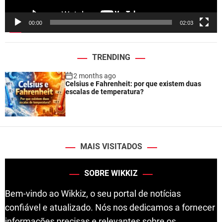
y
e
00:00
02:03
r
TRENDING
2 months ago
Celsius e Fahrenheit: por que existem duas
escalas de temperatura?
MAIS VISITADOS
SOBRE WIKKIZ
Bem-vindo ao Wikkiz, o seu portal de notícias
confiável e atualizado. Nós nos dedicamos a fornecer
informações precisas e relevantes sobre os