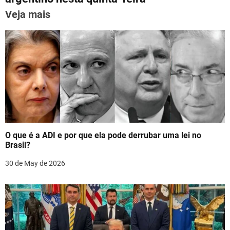
p
o
n
k
Veja mais
a
v
i
g
a
t
O que é a ADI e por que ela pode derrubar uma lei no
i
Brasil?
o
30 de May de 2026
n