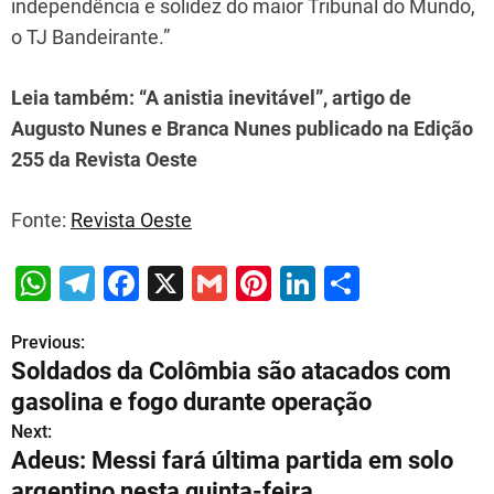
independência e solidez do maior Tribunal do Mundo,
o TJ Bandeirante.”
Leia também:
“A anistia inevitável”
, artigo de
Augusto Nunes e Branca Nunes publicado na Edição
255 da Revista Oeste
Fonte:
Revista Oeste
W
T
F
X
G
Pi
Li
S
h
el
a
m
nt
n
h
Previous:
P
at
e
c
ai
er
k
ar
Soldados da Colômbia são atacados com
s
gr
e
l
e
e
e
o
gasolina e fogo durante operação
A
a
b
st
dI
s
Next:
p
m
o
n
Adeus: Messi fará última partida em solo
t
argentino nesta quinta-feira