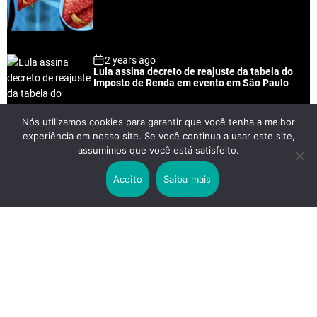
2 years ago
Lula assina decreto de reajuste da tabela do
Imposto de Renda em evento em São Paulo
Nós utilizamos cookies para garantir que você tenha a melhor
experiência em nosso site. Se você continua a usar este site,
2 years ago
assumimos que você está satisfeito.
Lei Rouanet e Petrobras financiam evento em
que Lula pediu votos para Boulos
Aceito
Saiba mais
2 years ago
Os 20 Benefícios do Chá Verde
LINKS IMPORTANTES