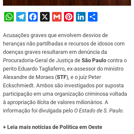
W
T
F
X
G
Pi
Li
S
h
el
a
m
nt
n
h
at
e
c
ai
er
k
ar
Acusações graves que envolvem desvios de
s
gr
e
l
e
e
e
heranças não partilhadas e recursos de idosos com
doenças graves resultaram em denúncia da
A
a
b
st
dI
Procuradoria-Geral de Justiça de
São Paulo
contra o
p
m
o
n
perito Eduardo Tagliaferro, ex-assessor do ministro
p
o
Alexandre de Moraes (
STF
), e o juiz Peter
k
Eckschmiedt. Ambos são investigados por suposta
participação em uma organização criminosa voltada
à apropriação ilícita de valores milionários. A
informação foi divulgada pelo
O Estado de S. Paulo.
+ Leia mais notícias de Política em Oeste