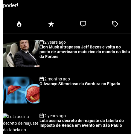
poder!
P
R
C
T
o
e
o
a
p
c
m
g
2 years ago
u
e
m
g
Elon Musk ultrapassa Jeff Bezos e volta ao
l
n
e
e
posto de americano mais rico do mundo na lista
a
t
n
d
da Forbes
r
t
2 months ago
O Avanço Silencioso da Gordura no Fígado
2 years ago
Lula assina decreto de reajuste da tabela do
Imposto de Renda em evento em São Paulo