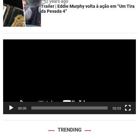
2 years ago
Trailer | Eddie Murphy volta à ação em “Um Tira
da Pesada 4”
V
i
d
e
o
P
l
a
y
e
00:00
02:03
r
TRENDING