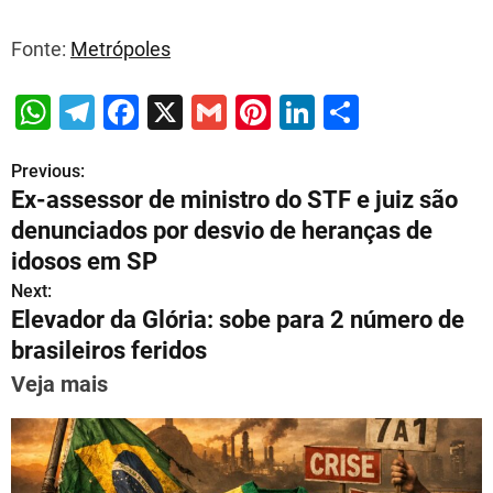
Fonte:
Metrópoles
W
T
F
X
G
Pi
Li
S
h
el
a
m
nt
n
h
Previous:
P
at
e
c
ai
er
k
ar
Ex-assessor de ministro do STF e juiz são
s
gr
e
l
e
e
e
o
denunciados por desvio de heranças de
A
a
b
st
dI
s
idosos em SP
p
m
o
n
Next:
t
p
o
Elevador da Glória: sobe para 2 número de
n
brasileiros feridos
k
a
Veja mais
v
i