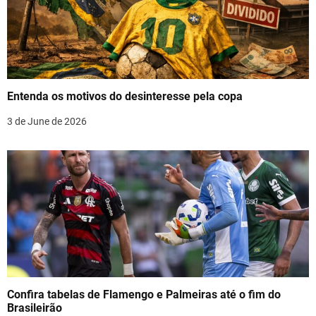
g
a
t
i
Entenda os motivos do desinteresse pela copa
o
3 de June de 2026
n
Confira tabelas de Flamengo e Palmeiras até o fim do
Brasileirão