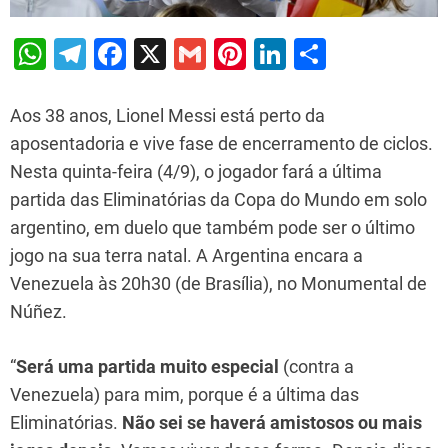
W
T
F
X
G
Pi
Li
S
h
el
a
m
nt
n
h
at
e
c
ai
er
k
ar
Aos 38 anos, Lionel Messi está perto da
s
gr
e
l
e
e
e
aposentadoria e vive fase de encerramento de ciclos.
Nesta quinta-feira (4/9), o jogador fará a última
A
a
b
st
dI
partida das Eliminatórias da Copa do Mundo em solo
p
m
o
n
argentino, em duelo que também pode ser o último
p
o
jogo na sua terra natal. A Argentina encara a
k
Venezuela às 20h30 (de Brasília), no Monumental de
Núñez.
“
Será uma partida muito especial
(contra a
Venezuela) para mim, porque é a última das
Eliminatórias.
Não sei se haverá amistosos ou mais