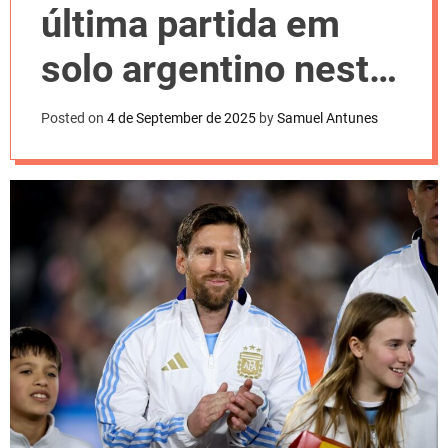
l
última partida em
o
r
m
solo argentino nesta
o
d
quinta-feira
e
Posted on
4 de September de 2025
by
Samuel Antunes