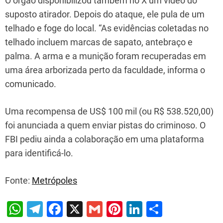
O órgão disponibilizou também no X um vídeo do
suposto atirador. Depois do ataque, ele pula de um
telhado e foge do local. “As evidências coletadas no
telhado incluem marcas de sapato, antebraço e
palma. A arma e a munição foram recuperadas em
uma área arborizada perto da faculdade, informa o
comunicado.
Uma recompensa de US$ 100 mil (ou R$ 538.520,00)
foi anunciada a quem enviar pistas do criminoso. O
FBI pediu ainda a colaboração em uma plataforma
para identificá-lo.
Fonte:
Metrópoles
W
T
F
X
G
Pi
Li
S