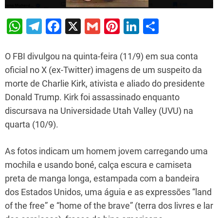
W
T
F
X
G
Pi
Li
S
h
el
a
m
nt
n
h
at
e
c
ai
er
k
ar
O FBI divulgou na quinta-feira (11/9) em sua conta
s
gr
e
l
e
e
e
oficial no X (ex-Twitter) imagens de um suspeito da
morte de Charlie Kirk, ativista e aliado do presidente
A
a
b
st
dI
Donald Trump. Kirk foi assassinado enquanto
p
m
o
n
discursava na Universidade Utah Valley (UVU) na
p
o
quarta (10/9).
k
As fotos indicam um homem jovem carregando uma
mochila e usando boné, calça escura e camiseta
preta de manga longa, estampada com a bandeira
dos Estados Unidos, uma águia e as expressões “land
of the free” e “home of the brave” (terra dos livres e lar