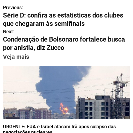
h
el
a
m
nt
n
h
Previous:
P
at
e
c
ai
er
k
ar
Série D: confira as estatísticas dos clubes
s
gr
e
l
e
e
e
o
que chegaram às semifinais
A
a
b
st
dI
s
Next:
p
m
o
n
Condenação de Bolsonaro fortalece busca
t
p
o
por anistia, diz Zucco
n
k
Veja mais
a
v
i
g
a
t
URGENTE: EUA e Israel atacam Irã após colapso das
negociações nucleares