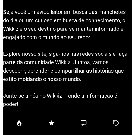
Seja você um ávido leitor em busca das manchetes
do dia ou um curioso em busca de conhecimento, o
Wikkiz é o seu destino para se manter informado e
engajado com o mundo ao seu redor.
Explore nosso site, siga-nos nas redes sociais e faça
parte da comunidade Wikkiz. Juntos, vamos
descobrir, aprender e compartilhar as histórias que
estão moldando o nosso mundo.
Junte-se a nós no Wikkiz – onde a informação é
poder!
P
R
C
T
o
e
o
a