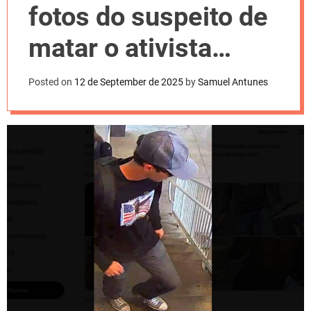
l
fotos do suspeito de
o
r
m
matar o ativista
o
d
Charlie Kirk
e
Posted on
12 de September de 2025
by
Samuel Antunes