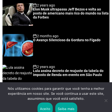
p
c
m
g
2 years ago
u
e
m
g
Elon Musk ultrapassa Jeff Bezos e volta ao
l
n
e
e
posto de americano mais rico do mundo na lista
a
t
n
d
da Forbes
r
t
2 months ago
O Avanço Silencioso da Gordura no Fígado
2 years ago
Lula assina decreto de reajuste da tabela do
Imposto de Renda em evento em São Paulo
Nós utilizamos cookies para garantir que você tenha a melhor
experiência em nosso site. Se você continua a usar este site,
2 years ago
assumimos que você está satisfeito.
Lei Rouanet e Petrobras financiam evento em
que Lula pediu votos para Boulos
Aceito
Saiba mais