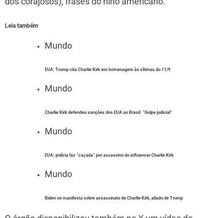
dos corajosos), frases do hino americano.
Leia também
Mundo
EUA: Trump cita Charlie Kirk em homenagem às vítimas do 11/9
Mundo
Charlie Kirk defendeu sanções dos EUA ao Brasil: “Golpe judicial”
Mundo
EUA: polícia faz “caçada” por assassino do influencer Charlie Kirk
Mundo
Biden se manifesta sobre assassinato de Charlie Kirk, aliado de Trump