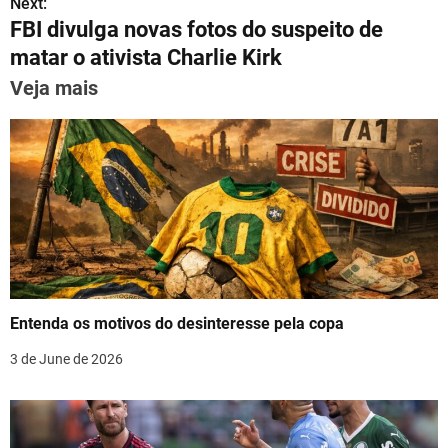
s
Next:
p
m
o
n
FBI divulga novas fotos do suspeito de
t
p
o
matar o ativista Charlie Kirk
n
k
Veja mais
a
v
i
g
a
t
Entenda os motivos do desinteresse pela copa
i
3 de June de 2026
o
n