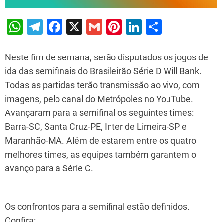
W
T
F
X
G
Pi
Li
S
h
el
a
m
nt
n
h
at
e
c
ai
er
k
ar
Neste fim de semana, serão disputados os jogos de
s
gr
e
l
e
e
e
ida das semifinais do Brasileirão Série D Will Bank.
Todas as partidas terão transmissão ao vivo, com
A
a
b
st
dI
imagens, pelo canal do Metrópoles no YouTube.
p
m
o
n
Avançaram para a semifinal os seguintes times:
p
o
Barra-SC, Santa Cruz-PE, Inter de Limeira-SP e
k
Maranhão-MA. Além de estarem entre os quatro
melhores times, as equipes também garantem o
avanço para a Série C.
Os confrontos para a semifinal estão definidos.
Confira: