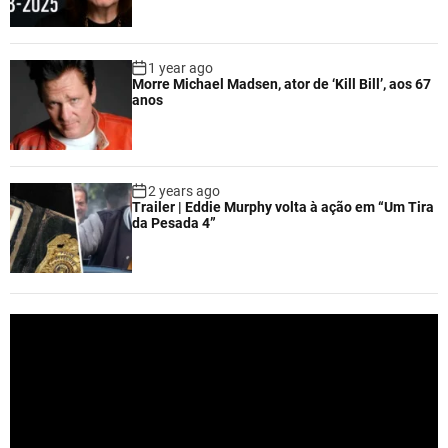
1 year ago
Morre Michael Madsen, ator de ‘Kill Bill’, aos 67
anos
2 years ago
Trailer | Eddie Murphy volta à ação em “Um Tira
da Pesada 4”
V
i
d
e
o
P