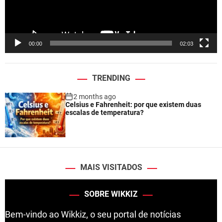
l
a
y
e
00:00
02:03
r
TRENDING
2 months ago
Celsius e Fahrenheit: por que existem duas
escalas de temperatura?
MAIS VISITADOS
SOBRE WIKKIZ
Bem-vindo ao Wikkiz, o seu portal de notícias