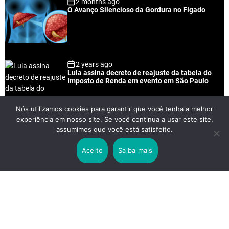
2 months ago
O Avanço Silencioso da Gordura no Fígado
2 years ago
Lula assina decreto de reajuste da tabela do
Imposto de Renda em evento em São Paulo
Nós utilizamos cookies para garantir que você tenha a melhor
experiência em nosso site. Se você continua a usar este site,
2 years ago
assumimos que você está satisfeito.
Lei Rouanet e Petrobras financiam evento em
que Lula pediu votos para Boulos
Aceito
Saiba mais
2 years ago
Os 20 Benefícios do Chá Verde