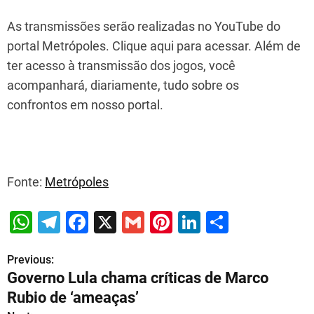
As transmissões serão realizadas no YouTube do
portal Metrópoles. Clique aqui para acessar. Além de
ter acesso à transmissão dos jogos, você
acompanhará, diariamente, tudo sobre os
confrontos em nosso portal.
Fonte:
Metrópoles
W
T
F
X
G
Pi
Li
S
h
el
a
m
nt
n
h
Previous:
P
at
e
c
ai
er
k
ar
Governo Lula chama críticas de Marco
s
gr
e
l
e
e
e
o
Rubio de ‘ameaças’
A
a
b
st
dI