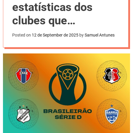
l
estatísticas dos
o
r
m
clubes que
o
d
chegaram às
e
Posted on
12 de September de 2025
by
Samuel Antunes
semifinais