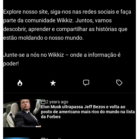
Explore nosso site, siga-nos nas redes sociais e faça
parte da comunidade Wikkiz. Juntos, vamos
descobrir, aprender e compartilhar as histórias que
estão moldando o nosso mundo.
Junte-se a nós no Wikkiz – onde a informação é
poder!
P
R
C
T
o
e
o
a
p
c
m
g
2 years ago
u
e
m
g
Elon Musk ultrapassa Jeff Bezos e volta ao
l
n
e
e
posto de americano mais rico do mundo na lista
a
t
n
d
da Forbes
r
t