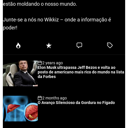
estão moldando o nosso mundo.
Junte-se a nós no Wikkiz – onde a informação é
poder!
P
R
C
T
o
e
o
a
p
c
m
g
2 years ago
u
e
m
g
Elon Musk ultrapassa Jeff Bezos e volta ao
l
n
e
e
posto de americano mais rico do mundo na lista
a
t
n
d
da Forbes
r
t
2 months ago
O Avanço Silencioso da Gordura no Fígado