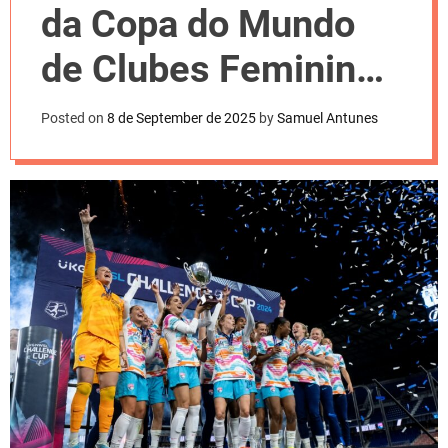
l
da Copa do Mundo
o
r
m
de Clubes Feminina.
o
d
Confira
e
Posted on
8 de September de 2025
by
Samuel Antunes