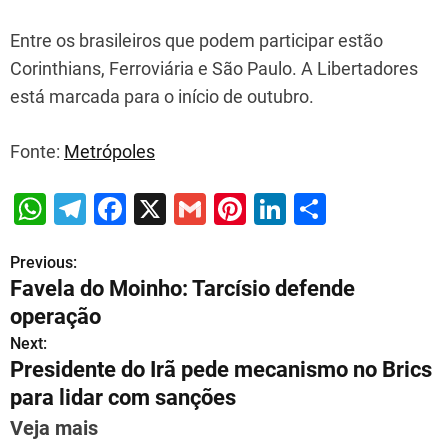
Entre os brasileiros que podem participar estão
Corinthians, Ferroviária e São Paulo. A Libertadores
está marcada para o início de outubro.
Fonte:
Metrópoles
W
T
F
X
G
Pi
Li
S
h
el
a
m
nt
n
h
Previous:
P
at
e
c
ai
er
k
ar
Favela do Moinho: Tarcísio defende
s
gr
e
l
e
e
e
o
operação
A
a
b
st
dI
s
Next:
p
m
o
n
Presidente do Irã pede mecanismo no Brics
t
p
o
para lidar com sanções
n
k
Veja mais