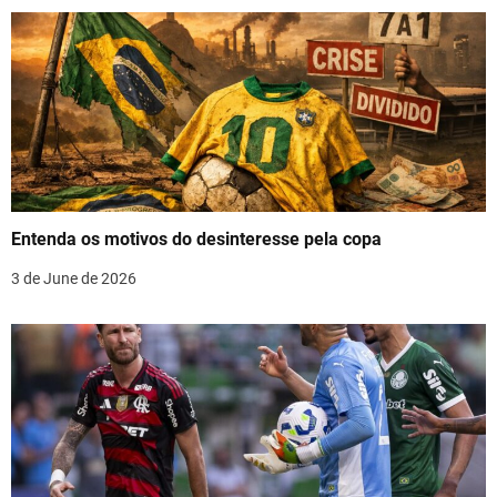
a
v
i
g
a
t
Entenda os motivos do desinteresse pela copa
i
3 de June de 2026
o
n