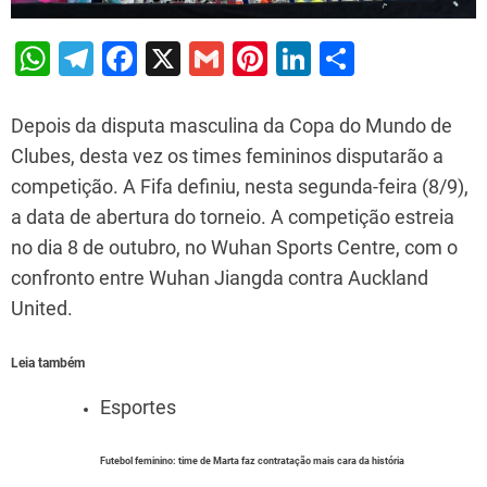
W
T
F
X
G
Pi
Li
S
h
el
a
m
nt
n
h
at
e
c
ai
er
k
ar
Depois da disputa masculina da Copa do Mundo de
s
gr
e
l
e
e
e
Clubes, desta vez os times femininos disputarão a
competição. A Fifa definiu, nesta segunda-feira (8/9),
A
a
b
st
dI
a data de abertura do torneio. A competição estreia
p
m
o
n
no dia 8 de outubro, no Wuhan Sports Centre, com o
p
o
confronto entre Wuhan Jiangda contra Auckland
k
United.
Leia também
Esportes
Futebol feminino: time de Marta faz contratação mais cara da história