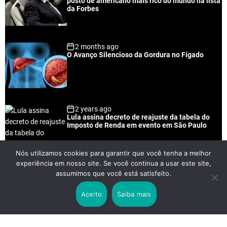
posto de americano mais rico do mundo na lista
a
t
n
d
da Forbes
r
t
2 months ago
O Avanço Silencioso da Gordura no Fígado
2 years ago
Lula assina decreto de reajuste da tabela do
Imposto de Renda em evento em São Paulo
Nós utilizamos cookies para garantir que você tenha a melhor
experiência em nosso site. Se você continua a usar este site,
2 years ago
assumimos que você está satisfeito.
Lei Rouanet e Petrobras financiam evento em
que Lula pediu votos para Boulos
Aceito
Saiba mais