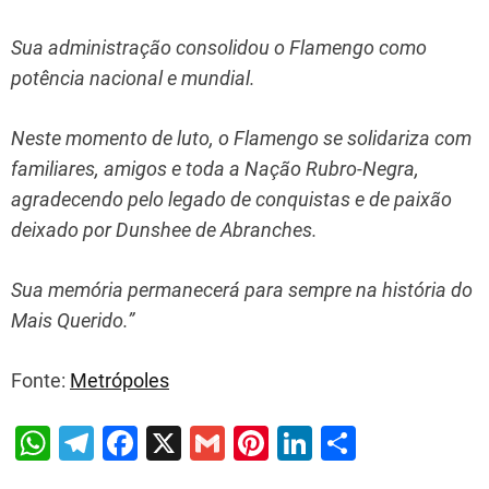
Sua administração consolidou o Flamengo como
potência nacional e mundial.
Neste momento de luto, o Flamengo se solidariza com
familiares, amigos e toda a Nação Rubro-Negra,
agradecendo pelo legado de conquistas e de paixão
deixado por Dunshee de Abranches.
Sua memória permanecerá para sempre na história do
Mais Querido.”
Fonte:
Metrópoles
W
T
F
X
G
Pi
Li
S
h
el
a
m
nt
n
h