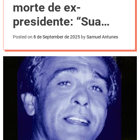
l
morte de ex-
o
r
m
presidente: “Sua
o
d
memória
e
Posted on
8 de September de 2025
by
Samuel Antunes
permanecerá”