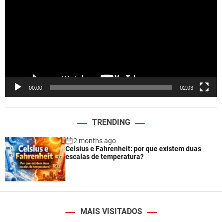
d
e
o
P
l
a
y
e
00:00
02:03
r
TRENDING
2 months ago
Celsius e Fahrenheit: por que existem duas
escalas de temperatura?
MAIS VISITADOS