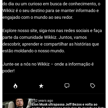
do dia ou um curioso em busca de conhecimento, o
Wikkiz é o seu destino para se manter informado e
engajado com o mundo ao seu redor.
Explore nosso site, siga-nos nas redes sociais e faça
parte da comunidade Wikkiz. Juntos, vamos
descobrir, aprender e compartilhar as histórias que
estão moldando o nosso mundo.
Junte-se a nós no Wikkiz – onde a informação é
poder!
P
R
C
T
o
e
o
a
p
c
m
g
2 years ago
u
e
m
g
Elon Musk ultrapassa Jeff Bezos e volta ao
l
n
e
e