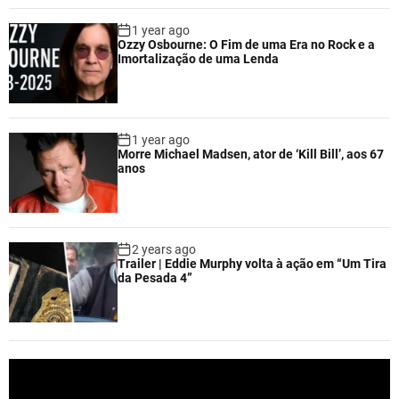
1 year ago
Ozzy Osbourne: O Fim de uma Era no Rock e a
Imortalização de uma Lenda
1 year ago
Morre Michael Madsen, ator de ‘Kill Bill’, aos 67
anos
2 years ago
Trailer | Eddie Murphy volta à ação em “Um Tira
da Pesada 4”
V
i