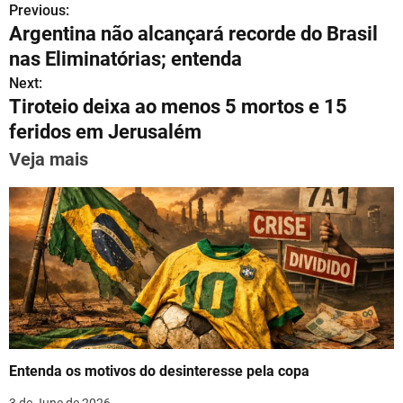
Previous:
P
at
e
c
ai
er
k
ar
Argentina não alcançará recorde do Brasil
s
gr
e
l
e
e
e
o
nas Eliminatórias; entenda
A
a
b
st
dI
s
Next:
p
m
o
n
Tiroteio deixa ao menos 5 mortos e 15
t
p
o
feridos em Jerusalém
n
k
Veja mais
a
v
i
g
a
t
Entenda os motivos do desinteresse pela copa
i
3 de June de 2026