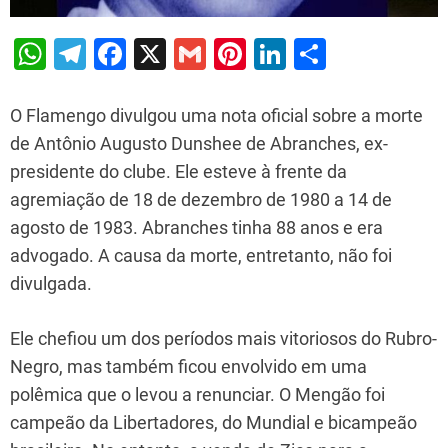
W
T
F
X
G
Pi
Li
S
h
el
a
m
nt
n
h
at
e
c
ai
er
k
ar
O Flamengo divulgou uma nota oficial sobre a morte
s
gr
e
l
e
e
e
de Antônio Augusto Dunshee de Abranches, ex-
presidente do clube. Ele esteve à frente da
A
a
b
st
dI
agremiação de 18 de dezembro de 1980 a 14 de
p
m
o
n
agosto de 1983. Abranches tinha 88 anos e era
p
o
advogado. A causa da morte, entretanto, não foi
k
divulgada.
Ele chefiou um dos períodos mais vitoriosos do Rubro-
Negro, mas também ficou envolvido em uma
polêmica que o levou a renunciar. O Mengão foi
campeão da Libertadores, do Mundial e bicampeão