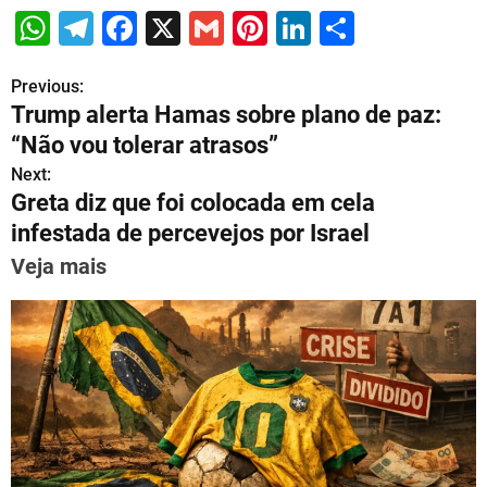
W
T
F
X
G
Pi
Li
S
h
el
a
m
nt
n
h
Previous:
P
at
e
c
ai
er
k
ar
Trump alerta Hamas sobre plano de paz:
s
gr
e
l
e
e
e
o
“Não vou tolerar atrasos”
A
a
b
st
dI
s
Next:
p
m
o
n
Greta diz que foi colocada em cela
t
p
o
infestada de percevejos por Israel
n
k
Veja mais
a
v
i
g
a