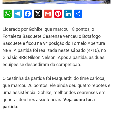
W
T
F
X
G
Pi
Li
S
h
el
a
m
nt
n
h
at
e
c
ai
er
k
ar
Liderado por Gohlke, que marcou 18 pontos, o
s
gr
e
l
e
e
e
Fortaleza Basquete Cearense venceu o Botafogo
Basquete e ficou na 9ª posição do Torneio Abertura
A
a
b
st
dI
NBB. A partida foi realizada neste sábado (4/10), no
p
m
o
n
Ginásio BRB Nilson Nelson. Após a partida, as duas
p
o
equipes se despediram da competição.
k
O cestinha da partida foi Maquardt, do time carioca,
que marcou 26 pontos. Ele ainda deu quatro rebotes e
uma assistência. Gohlke, melhor dos cearenses em
quadra, deu três assistências.
Veja como foi a
partida: