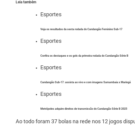
p
o
Leia também
k
Esportes
Veja os resultados da sexta rodada do Candangão Feminino Sub-17
Esportes
Confira os destaques e os gols da primeira rodada do Candangão Série B
Esportes
Candangão Sub-17: assista ao vivo e com imagens Samambaia x Maringá
Esportes
Metrópoles adquire direitos de transmissão do Candangão Série B 2025
Ao todo foram 37 bolas na rede nos 12 jogos disp