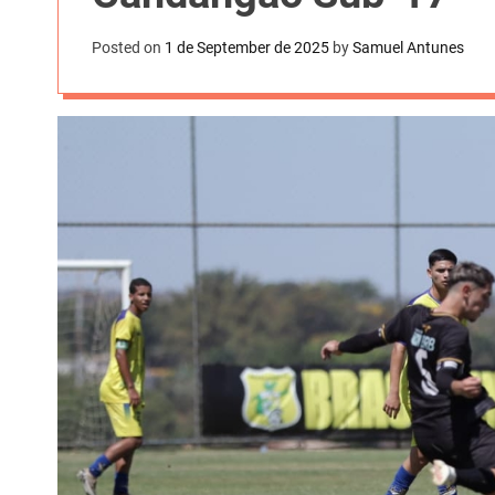
t
k
n
h
e
Posted on
1 de September de 2025
by
Samuel Antunes
k
a
r
e
r
e
d
e
s
I
t
n