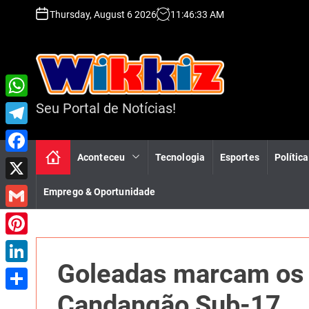
S
Thursday, August 6 2026
11
:
46
:
35
AM
k
i
p
t
o
c
Seu Portal de Notícias!
W
o
n
h
T
t
a
e
Aconteceu
Tecnologia
Esportes
Política
e
F
n
t
l
a
t
X
Emprego & Oportunidade
s
e
c
A
G
g
e
p
m
r
P
b
p
a
Goleadas marcam os j
a
i
o
L
i
m
n
o
i
Candangão Sub-17
S
l