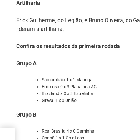
Artilharia
Erick Guilherme, do Legião, e Bruno Oliveira, do
lideram a artilharia.
Confira os resultados da primeira rodada
Grupo A
Samambaia 1 x 1 Maringá
Formosa 0 x 3 Planaltina AC
Brazlândia 0 x 3 Estrelinha
Greval 1 x 0 União
Grupo B
Real Brasília 4 x 0 Gaminha
to de
Canaã 1 x 1 Galaticos