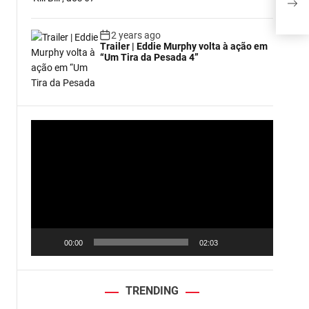
acu
2 years ago
Trailer | Eddie Murphy volta à ação em
“Um Tira da Pesada 4”
V
i
d
e
o
P
l
a
00:00
02:03
y
e
r
TRENDING