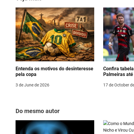
p
m
o
n
t
p
o
n
k
a
v
i
g
Entenda os motivos do desinteresse
Confira tabel
pela copa
Palmeiras até 
a
3 de June de 2026
17 de October d
t
i
o
Do mesmo autor
n