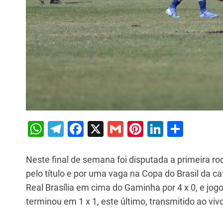
W
T
F
X
G
Pi
Li
S
h
el
a
m
nt
n
h
at
e
c
ai
er
k
ar
Neste final de semana foi disputada a primeira r
s
gr
e
l
e
e
e
pelo título e por uma vaga na Copa do Brasil da c
Real Brasília em cima do Gaminha por 4 x 0, e 
A
a
b
st
dI
terminou em 1 x 1, este último, transmitido ao v
p
m
o
n