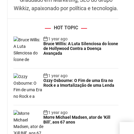
Wikkiz, apaixonado por política e tecnologia.
a
HOT TOPIC
1 year ago
Bruce Willis: A Luta Silenciosa do Ícone
de Hollywood Contra a Doença
Avançada
1 year ago
Ozzy Osbourne: O Fim de uma Era no
Rock e a Imortalização de uma Lenda
1 year ago
Morre Michael Madsen, ator de ‘Kill
Bill’, aos 67 anos
rela