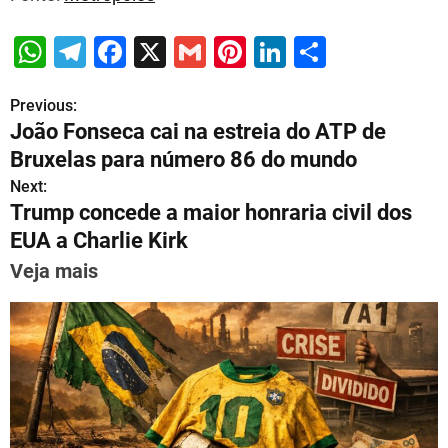
W
T
F
X
G
Pi
Li
S
h
el
a
m
nt
n
h
Previous:
P
at
e
c
ai
er
k
ar
João Fonseca cai na estreia do ATP de
s
gr
e
l
e
e
e
o
Bruxelas para número 86 do mundo
A
a
b
st
dI
s
Next:
p
m
o
n
Trump concede a maior honraria civil dos
t
p
o
EUA a Charlie Kirk
n
k
Veja mais
a
v
i
g