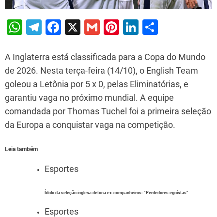
W
T
F
X
G
Pi
Li
S
h
el
a
m
nt
n
h
at
e
c
ai
er
k
ar
A Inglaterra está classificada para a Copa do Mundo
s
gr
e
l
e
e
e
de 2026. Nesta terça-feira (14/10), o English Team
goleou a Letônia por 5 x 0, pelas Eliminatórias, e
A
a
b
st
dI
garantiu vaga no próximo mundial. A equipe
p
m
o
n
comandada por Thomas Tuchel foi a primeira seleção
p
o
da Europa a conquistar vaga na competição.
k
Leia também
Esportes
Ídolo da seleção inglesa detona ex-companheiros: “Perdedores egoístas”
Esportes