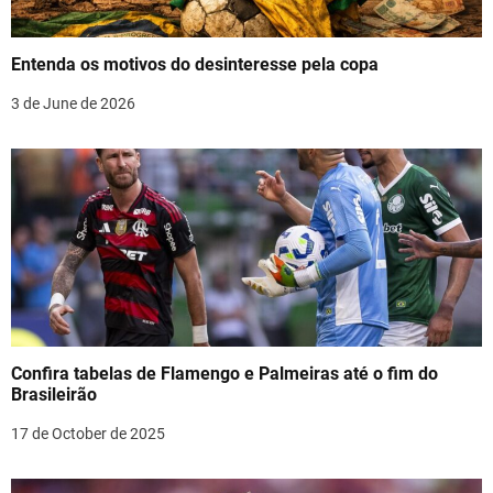
a
t
Entenda os motivos do desinteresse pela copa
i
3 de June de 2026
o
n
Confira tabelas de Flamengo e Palmeiras até o fim do
Brasileirão
17 de October de 2025