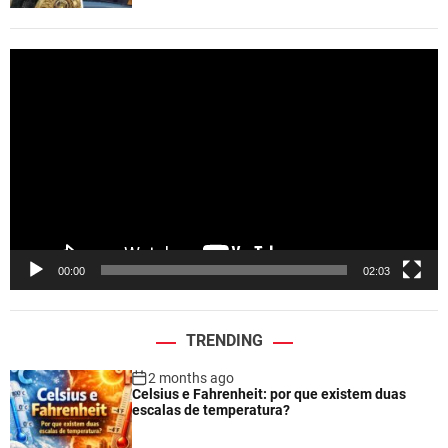
V
i
d
e
o
P
l
a
y
e
00:00
02:03
r
TRENDING
2 months ago
Celsius e Fahrenheit: por que existem duas
escalas de temperatura?