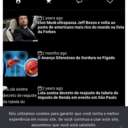
P
R
C
T
o
e
o
a
p
c
m
g
2 years ago
u
e
m
g
Elon Musk ultrapassa Jeff Bezos e volta ao
l
n
e
e
posto de americano mais rico do mundo na lista
a
t
n
d
da Forbes
r
t
2 months ago
O Avanço Silencioso da Gordura no Fígado
2 years ago
Lula assina decreto de reajuste da tabela do
Imposto de Renda em evento em São Paulo
Nós utilizamos cookies para garantir que você tenha a melhor
experiência em nosso site. Se você continua a usar este site,
2 years ago
assumimos que você está satisfeito.