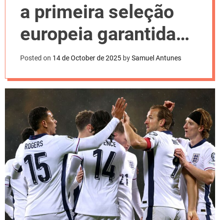
l
a primeira seleção
o
r
m
europeia garantida
o
d
na Copa
e
Posted on
14 de October de 2025
by
Samuel Antunes