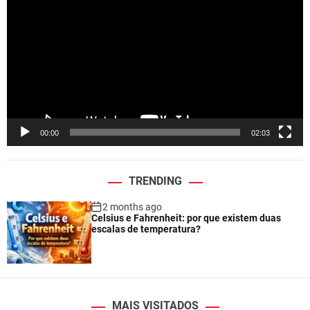
i
d
e
o
P
l
a
y
e
00:00
02:03
r
TRENDING
2 months ago
Celsius e Fahrenheit: por que existem duas
escalas de temperatura?
MAIS VISITADOS