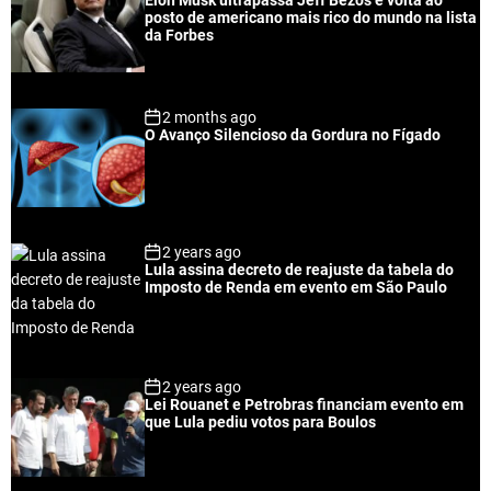
l
n
e
e
posto de americano mais rico do mundo na lista
a
t
n
d
da Forbes
r
t
2 months ago
O Avanço Silencioso da Gordura no Fígado
2 years ago
Lula assina decreto de reajuste da tabela do
Imposto de Renda em evento em São Paulo
2 years ago
Lei Rouanet e Petrobras financiam evento em
que Lula pediu votos para Boulos