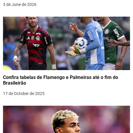
i
3 de June de 2026
o
n
Confira tabelas de Flamengo e Palmeiras até o fim do
Brasileirão
17 de October de 2025