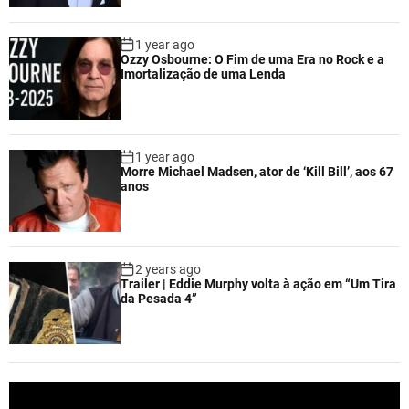
1 year ago
Ozzy Osbourne: O Fim de uma Era no Rock e a
Imortalização de uma Lenda
1 year ago
Morre Michael Madsen, ator de ‘Kill Bill’, aos 67
anos
2 years ago
Trailer | Eddie Murphy volta à ação em “Um Tira
da Pesada 4”
V