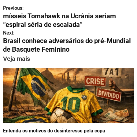
h
el
a
m
nt
n
h
Previous:
P
at
e
c
ai
er
k
ar
mísseis Tomahawk na Ucrânia seriam
s
gr
e
l
e
e
e
o
“espiral séria de escalada”
A
a
b
st
dI
s
Next:
p
m
o
n
Brasil conhece adversários do pré-Mundial
t
p
o
de Basquete Feminino
n
k
Veja mais
a
v
i
g
a
t
Entenda os motivos do desinteresse pela copa