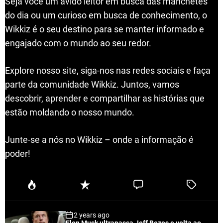
Seja você um ávido leitor em busca das manchetes
do dia ou um curioso em busca de conhecimento, o
Wikkiz é o seu destino para se manter informado e
engajado com o mundo ao seu redor.
Explore nosso site, siga-nos nas redes sociais e faça
parte da comunidade Wikkiz. Juntos, vamos
descobrir, aprender e compartilhar as histórias que
estão moldando o nosso mundo.
Junte-se a nós no Wikkiz – onde a informação é
poder!
P
R
C
T
o
e
o
a
p
c
m
g
2 years ago
u
e
m
g
Elon Musk ultrapassa Jeff Bezos e volta ao