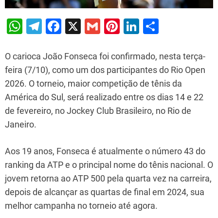
W
T
F
X
G
Pi
Li
S
h
el
a
m
nt
n
h
at
e
c
ai
er
k
ar
O carioca João Fonseca foi confirmado, nesta terça-
s
gr
e
l
e
e
e
feira (7/10), como um dos participantes do Rio Open
2026. O torneio, maior competição de tênis da
A
a
b
st
dI
América do Sul, será realizado entre os dias 14 e 22
p
m
o
n
de fevereiro, no Jockey Club Brasileiro, no Rio de
p
o
Janeiro.
k
Aos 19 anos, Fonseca é atualmente o número 43 do
ranking da ATP e o principal nome do tênis nacional. O
jovem retorna ao ATP 500 pela quarta vez na carreira,
depois de alcançar as quartas de final em 2024, sua
melhor campanha no torneio até agora.