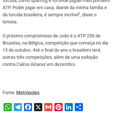
torcida, como sparring e foi onde joguei meu primeiro
ATP. Poder jogar em casa, diante da minha família e
da torcida brasileira, é sempre incrível”, disse o
tenista.
O próximo compromisso de João é o ATP 250 de
Bruxelas, na Bélgica, competição que começa no dia
13 de outubro. Até o final do ano o brasileiro terá
outras três competições, além de uma exibição
contra Calros Alcaraz em dezembro.
Fonte:
Metrópoles
W
T
F
X
G
Pi
Li
S