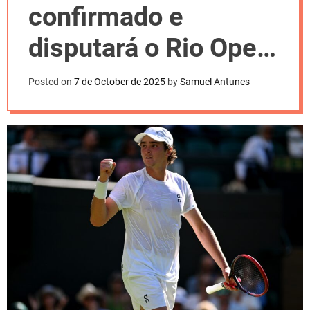
l
confirmado e
o
r
m
disputará o Rio Open
o
d
pela quarta vez. Veja
e
Posted on
7 de October de 2025
by
Samuel Antunes