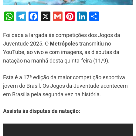
W
T
F
X
G
Pi
Li
S
h
el
a
m
nt
n
h
at
e
c
ai
er
k
ar
Foi dada a largada às competições dos Jogos da
s
gr
e
l
e
e
e
Juventude 2025. O
Metrópoles
transmitiu no
YouTube, ao vivo e com imagens, as disputas da
A
a
b
st
dI
natação na manhã desta quinta-feira (11/9).
p
m
o
n
p
o
Esta é a 17ª edição da maior competição esportiva
k
jovem do Brasil. Os Jogos da Juventude acontecem
em Brasília pela segunda vez na história.
Assista às disputas da natação: