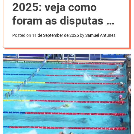
l
2025: veja como
o
r
m
foram as disputas da
o
d
natação
e
Posted on
11 de September de 2025
by
Samuel Antunes