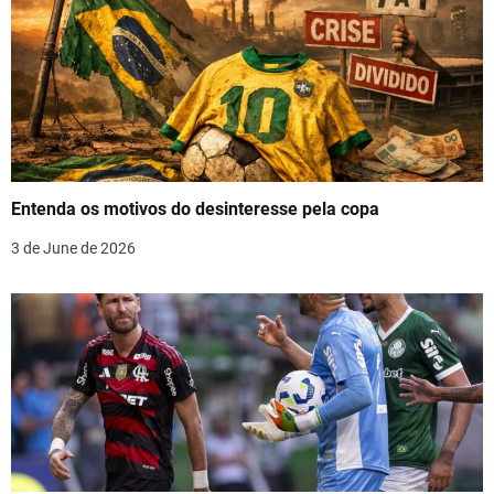
v
i
g
a
t
Entenda os motivos do desinteresse pela copa
i
3 de June de 2026
o
n