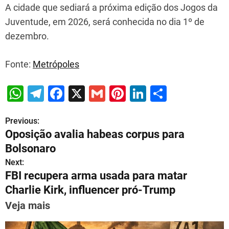
A cidade que sediará a próxima edição dos Jogos da
Juventude, em 2026, será conhecida no dia 1º de
dezembro.
Fonte:
Metrópoles
W
T
F
X
G
Pi
Li
S
h
el
a
m
nt
n
h
Previous:
P
at
e
c
ai
er
k
ar
Oposição avalia habeas corpus para
s
gr
e
l
e
e
e
o
Bolsonaro
A
a
b
st
dI
s
Next:
p
m
o
n
FBI recupera arma usada para matar
t
p
o
Charlie Kirk, influencer pró-Trump
n
k
Veja mais
a