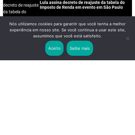
Lula assina decreto de reajuste da tabela do
Imposto de Renda em evento em São Paulo
Nós utilizamos cookies para garantir que você tenha a melhor
experiência em nosso site. Se você continua a usar este site,
2 years ago
assumimos que você está satisfeito.
Lei Rouanet e Petrobras financiam evento em
que Lula pediu votos para Boulos
Aceito
Saiba mais
2 years ago
Os 20 Benefícios do Chá Verde
LINKS IMPORTANTES
Política de Privacidade
Contato