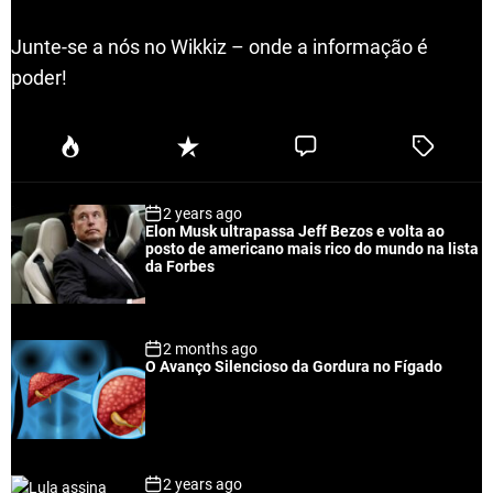
Junte-se a nós no Wikkiz – onde a informação é
poder!
P
R
C
T
o
e
o
a
p
c
m
g
2 years ago
u
e
m
g
Elon Musk ultrapassa Jeff Bezos e volta ao
l
n
e
e
posto de americano mais rico do mundo na lista
a
t
n
d
da Forbes
r
t
2 months ago
O Avanço Silencioso da Gordura no Fígado
2 years ago